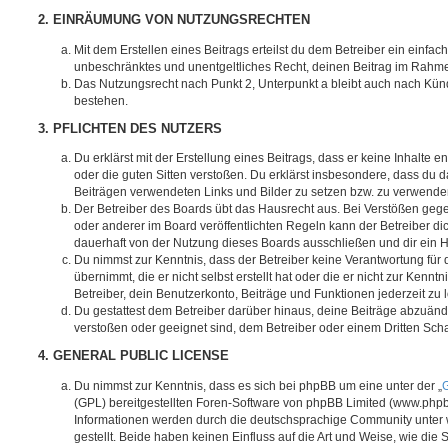
2. EINRÄUMUNG VON NUTZUNGSRECHTEN
Mit dem Erstellen eines Beitrags erteilst du dem Betreiber ein einfach
unbeschränktes und unentgeltliches Recht, deinen Beitrag im Rahm
Das Nutzungsrecht nach Punkt 2, Unterpunkt a bleibt auch nach Kü
bestehen.
3. PFLICHTEN DES NUTZERS
Du erklärst mit der Erstellung eines Beitrags, dass er keine Inhalte e
oder die guten Sitten verstoßen. Du erklärst insbesondere, dass du da
Beiträgen verwendeten Links und Bilder zu setzen bzw. zu verwende
Der Betreiber des Boards übt das Hausrecht aus. Bei Verstößen g
oder anderer im Board veröffentlichten Regeln kann der Betreiber 
dauerhaft von der Nutzung dieses Boards ausschließen und dir ein H
Du nimmst zur Kenntnis, dass der Betreiber keine Verantwortung für d
übernimmt, die er nicht selbst erstellt hat oder die er nicht zur Ken
Betreiber, dein Benutzerkonto, Beiträge und Funktionen jederzeit zu 
Du gestattest dem Betreiber darüber hinaus, deine Beiträge abzuände
verstoßen oder geeignet sind, dem Betreiber oder einem Dritten Sc
4. GENERAL PUBLIC LICENSE
Du nimmst zur Kenntnis, dass es sich bei phpBB um eine unter der „
G
(GPL) bereitgestellten Foren-Software von phpBB Limited (www.php
Informationen werden durch die deutschsprachige Community unter
gestellt. Beide haben keinen Einfluss auf die Art und Weise, wie die