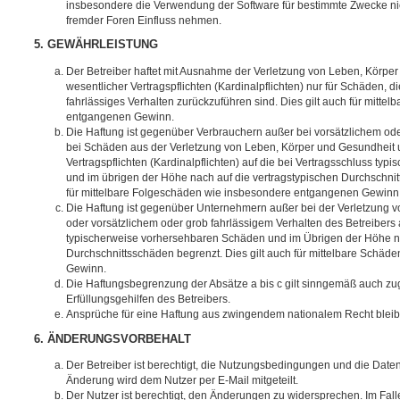
insbesondere die Verwendung der Software für bestimmte Zwecke nic
fremder Foren Einfluss nehmen.
5. GEWÄHRLEISTUNG
Der Betreiber haftet mit Ausnahme der Verletzung von Leben, Körpe
wesentlicher Vertragspflichten (Kardinalpflichten) nur für Schäden, di
fahrlässiges Verhalten zurückzuführen sind. Dies gilt auch für mitt
entgangenen Gewinn.
Die Haftung ist gegenüber Verbrauchern außer bei vorsätzlichem ode
bei Schäden aus der Verletzung von Leben, Körper und Gesundheit u
Vertragspflichten (Kardinalpflichten) auf die bei Vertragsschluss t
und im übrigen der Höhe nach auf die vertragstypischen Durchschnit
für mittelbare Folgeschäden wie insbesondere entgangenen Gewinn
Die Haftung ist gegenüber Unternehmern außer bei der Verletzung 
oder vorsätzlichem oder grob fahrlässigem Verhalten des Betreibers 
typischerweise vorhersehbaren Schäden und im Übrigen der Höhe na
Durchschnittsschäden begrenzt. Dies gilt auch für mittelbare Schä
Gewinn.
Die Haftungsbegrenzung der Absätze a bis c gilt sinngemäß auch zug
Erfüllungsgehilfen des Betreibers.
Ansprüche für eine Haftung aus zwingendem nationalem Recht bleib
6. ÄNDERUNGSVORBEHALT
Der Betreiber ist berechtigt, die Nutzungsbedingungen und die Date
Änderung wird dem Nutzer per E-Mail mitgeteilt.
Der Nutzer ist berechtigt, den Änderungen zu widersprechen. Im Fall