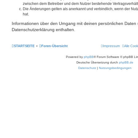
zwischen dem Betreiber und dem Nutzer bestehende Vertragsverhältni
Die Änderungen gelten als anerkannt und verbindlich, wenn der Nu
hat.
Informationen über den Umgang mit deinen persönlichen Daten s
Datenschutzerklärung enthalten.
STARTSEITE
Foren-Übersicht
Impressum
Alle Coo
Powered by
phpBB
® Forum Software © phpBB Lim
Deutsche Übersetzung durch
phpBB.de
Datenschutz
|
Nutzungsbedingungen