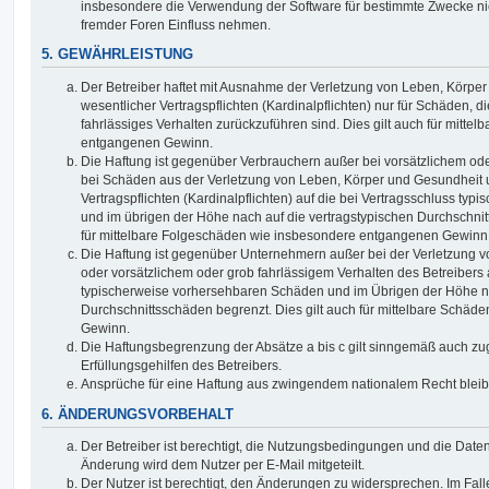
insbesondere die Verwendung der Software für bestimmte Zwecke nic
fremder Foren Einfluss nehmen.
5. GEWÄHRLEISTUNG
Der Betreiber haftet mit Ausnahme der Verletzung von Leben, Körpe
wesentlicher Vertragspflichten (Kardinalpflichten) nur für Schäden, di
fahrlässiges Verhalten zurückzuführen sind. Dies gilt auch für mitt
entgangenen Gewinn.
Die Haftung ist gegenüber Verbrauchern außer bei vorsätzlichem ode
bei Schäden aus der Verletzung von Leben, Körper und Gesundheit u
Vertragspflichten (Kardinalpflichten) auf die bei Vertragsschluss t
und im übrigen der Höhe nach auf die vertragstypischen Durchschnit
für mittelbare Folgeschäden wie insbesondere entgangenen Gewinn
Die Haftung ist gegenüber Unternehmern außer bei der Verletzung 
oder vorsätzlichem oder grob fahrlässigem Verhalten des Betreibers 
typischerweise vorhersehbaren Schäden und im Übrigen der Höhe na
Durchschnittsschäden begrenzt. Dies gilt auch für mittelbare Schä
Gewinn.
Die Haftungsbegrenzung der Absätze a bis c gilt sinngemäß auch zug
Erfüllungsgehilfen des Betreibers.
Ansprüche für eine Haftung aus zwingendem nationalem Recht bleib
6. ÄNDERUNGSVORBEHALT
Der Betreiber ist berechtigt, die Nutzungsbedingungen und die Date
Änderung wird dem Nutzer per E-Mail mitgeteilt.
Der Nutzer ist berechtigt, den Änderungen zu widersprechen. Im Fall