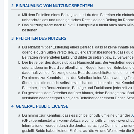
2. EINRÄUMUNG VON NUTZUNGSRECHTEN
Mit dem Erstellen eines Beitrags erteilst du dem Betreiber ein einfach
unbeschränktes und unentgeltliches Recht, deinen Beitrag im Rahm
Das Nutzungsrecht nach Punkt 2, Unterpunkt a bleibt auch nach Kü
bestehen.
3. PFLICHTEN DES NUTZERS
Du erklärst mit der Erstellung eines Beitrags, dass er keine Inhalte e
oder die guten Sitten verstoßen. Du erklärst insbesondere, dass du da
Beiträgen verwendeten Links und Bilder zu setzen bzw. zu verwende
Der Betreiber des Boards übt das Hausrecht aus. Bei Verstößen g
oder anderer im Board veröffentlichten Regeln kann der Betreiber 
dauerhaft von der Nutzung dieses Boards ausschließen und dir ein H
Du nimmst zur Kenntnis, dass der Betreiber keine Verantwortung für d
übernimmt, die er nicht selbst erstellt hat oder die er nicht zur Ken
Betreiber, dein Benutzerkonto, Beiträge und Funktionen jederzeit zu 
Du gestattest dem Betreiber darüber hinaus, deine Beiträge abzuände
verstoßen oder geeignet sind, dem Betreiber oder einem Dritten Sc
4. GENERAL PUBLIC LICENSE
Du nimmst zur Kenntnis, dass es sich bei phpBB um eine unter der „
G
(GPL) bereitgestellten Foren-Software von phpBB Limited (www.php
Informationen werden durch die deutschsprachige Community unter
gestellt. Beide haben keinen Einfluss auf die Art und Weise, wie die