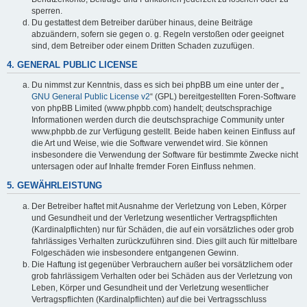
sperren.
Du gestattest dem Betreiber darüber hinaus, deine Beiträge
abzuändern, sofern sie gegen o. g. Regeln verstoßen oder geeignet
sind, dem Betreiber oder einem Dritten Schaden zuzufügen.
4. GENERAL PUBLIC LICENSE
Du nimmst zur Kenntnis, dass es sich bei phpBB um eine unter der „
GNU General Public License v2
“ (GPL) bereitgestellten Foren-Software
von phpBB Limited (www.phpbb.com) handelt; deutschsprachige
Informationen werden durch die deutschsprachige Community unter
www.phpbb.de zur Verfügung gestellt. Beide haben keinen Einfluss auf
die Art und Weise, wie die Software verwendet wird. Sie können
insbesondere die Verwendung der Software für bestimmte Zwecke nicht
untersagen oder auf Inhalte fremder Foren Einfluss nehmen.
5. GEWÄHRLEISTUNG
Der Betreiber haftet mit Ausnahme der Verletzung von Leben, Körper
und Gesundheit und der Verletzung wesentlicher Vertragspflichten
(Kardinalpflichten) nur für Schäden, die auf ein vorsätzliches oder grob
fahrlässiges Verhalten zurückzuführen sind. Dies gilt auch für mittelbare
Folgeschäden wie insbesondere entgangenen Gewinn.
Die Haftung ist gegenüber Verbrauchern außer bei vorsätzlichem oder
grob fahrlässigem Verhalten oder bei Schäden aus der Verletzung von
Leben, Körper und Gesundheit und der Verletzung wesentlicher
Vertragspflichten (Kardinalpflichten) auf die bei Vertragsschluss