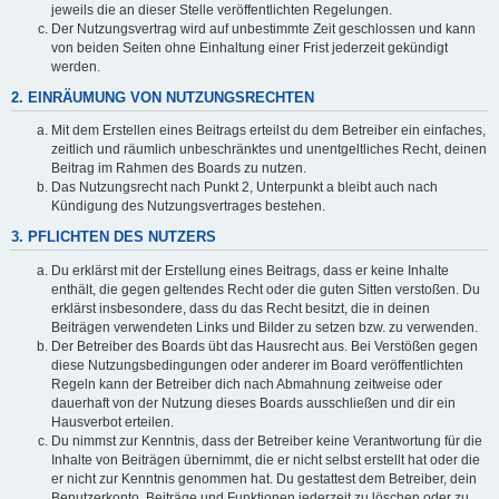
jeweils die an dieser Stelle veröffentlichten Regelungen.
Der Nutzungsvertrag wird auf unbestimmte Zeit geschlossen und kann
von beiden Seiten ohne Einhaltung einer Frist jederzeit gekündigt
werden.
2. EINRÄUMUNG VON NUTZUNGSRECHTEN
Mit dem Erstellen eines Beitrags erteilst du dem Betreiber ein einfaches,
zeitlich und räumlich unbeschränktes und unentgeltliches Recht, deinen
Beitrag im Rahmen des Boards zu nutzen.
Das Nutzungsrecht nach Punkt 2, Unterpunkt a bleibt auch nach
Kündigung des Nutzungsvertrages bestehen.
3. PFLICHTEN DES NUTZERS
Du erklärst mit der Erstellung eines Beitrags, dass er keine Inhalte
enthält, die gegen geltendes Recht oder die guten Sitten verstoßen. Du
erklärst insbesondere, dass du das Recht besitzt, die in deinen
Beiträgen verwendeten Links und Bilder zu setzen bzw. zu verwenden.
Der Betreiber des Boards übt das Hausrecht aus. Bei Verstößen gegen
diese Nutzungsbedingungen oder anderer im Board veröffentlichten
Regeln kann der Betreiber dich nach Abmahnung zeitweise oder
dauerhaft von der Nutzung dieses Boards ausschließen und dir ein
Hausverbot erteilen.
Du nimmst zur Kenntnis, dass der Betreiber keine Verantwortung für die
Inhalte von Beiträgen übernimmt, die er nicht selbst erstellt hat oder die
er nicht zur Kenntnis genommen hat. Du gestattest dem Betreiber, dein
Benutzerkonto, Beiträge und Funktionen jederzeit zu löschen oder zu