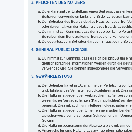
3. PFLICHTEN DES NUTZERS
Du erklärst mit der Erstellung eines Beitrags, dass er ke
Beiträgen verwendeten Links und Bilder zu setzen bzw.
Der Betreiber des Boards übt das Hausrecht aus. Bei V
oder dauerhaft von der Nutzung dieses Boards ausschlie
Du nimmst zur Kenntnis, dass der Betreiber keine Verantw
Betreiber, dein Benutzerkonto, Beiträge und Funktionen 
Du gestattest dem Betreiber darüber hinaus, deine Beit
4. GENERAL PUBLIC LICENSE
Du nimmst zur Kenntnis, dass es sich bei phpBB um eine
deutschsprachige Informationen werden durch die deuts
verwendet wird. Sie können insbesondere die Verwendun
5. GEWÄHRLEISTUNG
Der Betreiber haftet mit Ausnahme der Verletzung von Le
grob fahrlässiges Verhalten zurückzuführen sind. Dies 
Die Haftung ist gegenüber Verbrauchern außer bei vors
wesentlicher Vertragspflichten (Kardinalpflichten) auf
begrenzt. Dies gilt auch für mittelbare Folgeschäden 
Die Haftung ist gegenüber Unternehmern außer bei der V
typischerweise vorhersehbaren Schäden und im Übrigen 
Gewinn.
Die Haftungsbegrenzung der Absätze a bis c gilt sinnge
Ansprüche für eine Haftung aus zwingendem nationalem