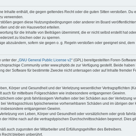
ine Inhalte enthält, die gegen geltendes Recht oder die guten Sitten verstoßen. Du 
 zu verwenden.
erstößen gegen diese Nutzungsbedingungen oder anderer im Board veröffentlichte
ßen und dir ein Hausverbot erteilen.
ortung für die Inhalte von Beiträgen übernimmt, die er nicht selbst erstellt hat od
jederzeit zu löschen oder zu sperren.
räge abzuändern, sofern sie gegen o. g. Regeln verstoßen oder geeignet sind, dem
 unter der „
GNU General Public License v2
“ (GPL) bereitgestellten Foren-Softwa
chsprachige Community unter www.phpbb.de zur Verfügung gestellt. Beide haben ke
g der Software für bestimmte Zwecke nicht untersagen oder auf Inhalte fremder F
ben, Körper und Gesundheit und der Verletzung wesentlicher Vertragspflichten (Kard
gilt auch für mittelbare Folgeschäden wie insbesondere entgangenen Gewinn.
ätzlichem oder grob fahrlässigem Verhalten oder bei Schäden aus der Verletzung 
 die bei Vertragsschluss typischerweise vorhersehbaren Schäden und im übrigen de
wie insbesondere entgangenen Gewinn.
erletzung von Leben, Körper und Gesundheit oder vorsätzlichem oder grob fahrläs
der Höhe nach auf die vertragstypischen Durchschnittsschäden begrenzt. Dies gi
mäß auch zugunsten der Mitarbeiter und Erfüllungsgehilfen des Betreibers.
 Recht bleiben unberührt.