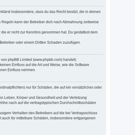
erklärst insbesondere, dass du das Recht besitzt, die in deinen
n Regeln kann der Betreiber dich nach Abmahnung zeitweise
er die er nicht zur Kenntnis genommen hat. Du gestattest dem
 Betreiber oder einem Dritten Schaden zuzufügen.
re von phpBB Limited (www.phpbb.com) handelt;
inen Einfluss auf die Art und Weise, wie die Software
oren Einfluss nehmen.
inalpflichten) nur für Schäden, die auf ein vorsätzliches oder
von Leben, Körper und Gesundheit und der Verletzung
r Höhe nach auf die vertragstypischen Durchschnittsschäden
sigem Verhalten des Betreibers auf die bei Vertragsschluss
lt auch für mittelbare Schäden, insbesondere entgangenen