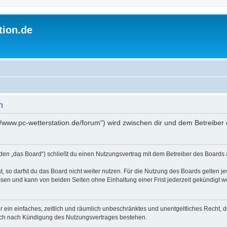
tion.de
n
://www.pc-wetterstation.de/forum“) wird zwischen dir und dem Betreibe
nden „das Board“) schließt du einen Nutzungsvertrag mit dem Betreiber des Boards a
 so darfst du das Board nicht weiter nutzen. Für die Nutzung des Boards gelten jew
sen und kann von beiden Seiten ohne Einhaltung einer Frist jederzeit gekündigt w
ber ein einfaches, zeitlich und räumlich unbeschränktes und unentgeltliches Recht
auch nach Kündigung des Nutzungsvertrages bestehen.