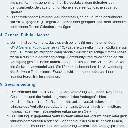
nicht zur Kenntnis genommen hat. Du gestattest dem Betreiber, dein
Benutzerkonto, Beiträge und Funktionen jederzeit zu löschen oder zu
sperren.
Du gestattest dem Betreiber darüber hinaus, deine Beiträge abzuändern,
sofern sie gegen o. g. Regeln verstoßen oder geeignet sind, dem Betreiber
oder einem Dritten Schaden zuzufügen.
4. General Public License
Du nimmst zur Kenntnis, dass es sich bei phpBB um eine unter der „
GNU General Public License v2
“ (GPL) bereitgestellten Foren-Software von
phpBB Limited (www.phpbb.com) handelt; deutschsprachige Informationen
werden durch die deutschsprachige Community unter www.phpbb.de zur
Verfügung gestellt. Beide haben keinen Einfluss auf die Art und Weise, wie
die Software verwendet wird. Sie können insbesondere die Verwendung
der Software für bestimmte Zwecke nicht untersagen oder auf Inhalte
fremder Foren Einfluss nehmen.
5. Gewährleistung
Der Betreiber haftet mit Ausnahme der Verletzung von Leben, Körper und
Gesundheit und der Verletzung wesentlicher Vertragspflichten
(Kardinalpflichten) nur für Schäden, die auf ein vorsätzliches oder grob
fahrlässiges Verhalten zurückzuführen sind. Dies gilt auch für mittelbare
Folgeschäden wie insbesondere entgangenen Gewinn.
Die Haftung ist gegenüber Verbrauchern außer bei vorsätzlichem oder grob
fahrlässigem Verhalten oder bei Schäden aus der Verletzung von Leben,
Körper und Gesundheit und der Verletzung wesentlicher Vertragspflichten