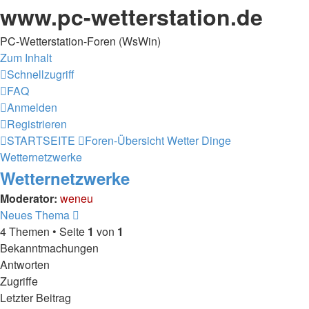
www.pc-wetterstation.de
PC-Wetterstation-Foren (WsWin)
Zum Inhalt
Schnellzugriff
FAQ
Anmelden
Registrieren
STARTSEITE
Foren-Übersicht
Wetter Dinge
Wetternetzwerke
Wetternetzwerke
Moderator:
weneu
Neues Thema
4 Themen • Seite
1
von
1
Bekanntmachungen
Antworten
Zugriffe
Letzter Beitrag