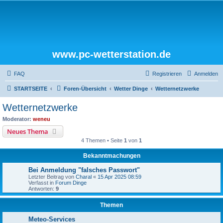
www.pc-wetterstation.de
FAQ
Registrieren
Anmelden
STARTSEITE
Foren-Übersicht
Wetter Dinge
Wetternetzwerke
Wetternetzwerke
Moderator:
weneu
Neues Thema
4 Themen • Seite
1
von
1
Bekanntmachungen
Bei Anmeldung "falsches Passwort"
Letzter Beitrag von
Charal
«
15 Apr 2025 08:59
Verfasst in
Forum Dinge
Antworten:
9
Themen
Meteo-Services