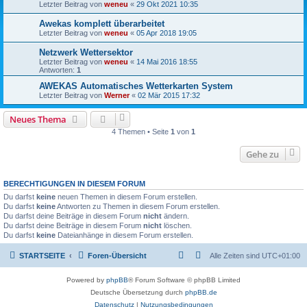
Letzter Beitrag von
weneu
«
29 Okt 2021 10:35
Awekas komplett überarbeitet
Letzter Beitrag von
weneu
«
05 Apr 2018 19:05
Netzwerk Wettersektor
Letzter Beitrag von
weneu
«
14 Mai 2016 18:55
Antworten:
1
AWEKAS Automatisches Wetterkarten System
Letzter Beitrag von
Werner
«
02 Mär 2015 17:32
Neues Thema
4 Themen • Seite
1
von
1
Gehe zu
BERECHTIGUNGEN IN DIESEM FORUM
Du darfst
keine
neuen Themen in diesem Forum erstellen.
Du darfst
keine
Antworten zu Themen in diesem Forum erstellen.
Du darfst deine Beiträge in diesem Forum
nicht
ändern.
Du darfst deine Beiträge in diesem Forum
nicht
löschen.
Du darfst
keine
Dateianhänge in diesem Forum erstellen.
STARTSEITE
Foren-Übersicht
Alle Zeiten sind
UTC+01:00
Powered by
phpBB
® Forum Software © phpBB Limited
Deutsche Übersetzung durch
phpBB.de
Datenschutz
|
Nutzungsbedingungen