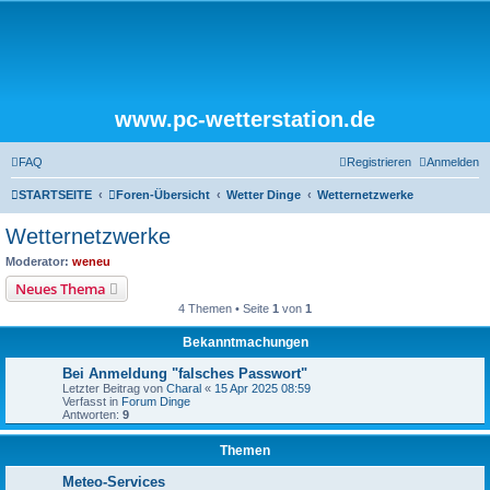
www.pc-wetterstation.de
FAQ
Registrieren
Anmelden
STARTSEITE
Foren-Übersicht
Wetter Dinge
Wetternetzwerke
Wetternetzwerke
Moderator:
weneu
Neues Thema
4 Themen • Seite
1
von
1
Bekanntmachungen
Bei Anmeldung "falsches Passwort"
Letzter Beitrag von
Charal
«
15 Apr 2025 08:59
Verfasst in
Forum Dinge
Antworten:
9
Themen
Meteo-Services