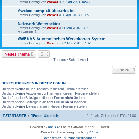
Letzter Beitrag von
weneu
«
29 Okt 2021 10:35
Awekas komplett überarbeitet
Letzter Beitrag von
weneu
«
05 Apr 2018 19:05
Netzwerk Wettersektor
Letzter Beitrag von
weneu
«
14 Mai 2016 18:55
Antworten:
1
AWEKAS Automatisches Wetterkarten System
Letzter Beitrag von
Werner
«
02 Mär 2015 17:32
Neues Thema
4 Themen • Seite
1
von
1
Gehe zu
BERECHTIGUNGEN IN DIESEM FORUM
Du darfst
keine
neuen Themen in diesem Forum erstellen.
Du darfst
keine
Antworten zu Themen in diesem Forum erstellen.
Du darfst deine Beiträge in diesem Forum
nicht
ändern.
Du darfst deine Beiträge in diesem Forum
nicht
löschen.
Du darfst
keine
Dateianhänge in diesem Forum erstellen.
STARTSEITE
Foren-Übersicht
Alle Zeiten sind
UTC+01:00
Powered by
phpBB
® Forum Software © phpBB Limited
Deutsche Übersetzung durch
phpBB.de
Datenschutz
|
Nutzungsbedingungen