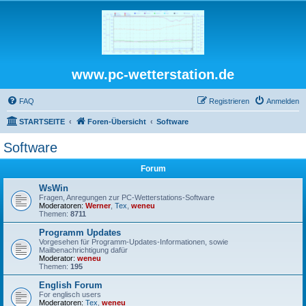
www.pc-wetterstation.de
FAQ
Registrieren
Anmelden
STARTSEITE
Foren-Übersicht
Software
Software
Forum
WsWin
Fragen, Anregungen zur PC-Wetterstations-Software
Moderatoren:
Werner
,
Tex
,
weneu
Themen:
8711
Programm Updates
Vorgesehen für Programm-Updates-Informationen, sowie
Mailbenachrichtigung dafür
Moderator:
weneu
Themen:
195
English Forum
For englisch users
Moderatoren:
Tex
,
weneu