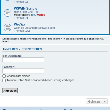
Themen:
17
WSWIN-Scripte
Hier ist der Chef Tex
Moderatoren:
Tex
,
weneu
Themen:
73
WeeWx
wenn es um andere Software geht
Themen:
142
Du hast keine ausreichenden Rechte, um Themen in diesem Forum zu sehen oder zu
lesen.
ANMELDEN
•
REGISTRIEREN
Benutzername:
Passwort:
Angemeldet bleiben
Meinen Online-Status während dieser Sitzung verbergen
Gehe zu