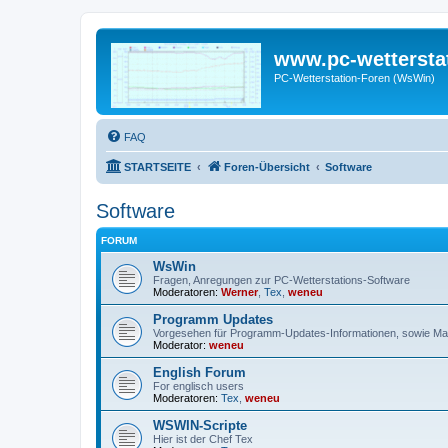
www.pc-wettersta
PC-Wetterstation-Foren (WsWin)
FAQ
STARTSEITE
Foren-Übersicht
Software
Software
FORUM
WsWin
Fragen, Anregungen zur PC-Wetterstations-Software
Moderatoren:
Werner
,
Tex
,
weneu
Programm Updates
Vorgesehen für Programm-Updates-Informationen, sowie Mai
Moderator:
weneu
English Forum
For englisch users
Moderatoren:
Tex
,
weneu
WSWIN-Scripte
Hier ist der Chef Tex