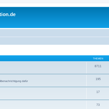
tion.de
THEMEN
8711
195
lbenachrichtigung dafür
17
73