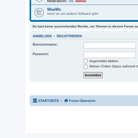
Moderatoren:
Tex
,
weneu
WeeWx
wenn es um andere Software geht
Du hast keine ausreichenden Rechte, um Themen in diesem Forum zu 
ANMELDEN
•
REGISTRIEREN
Benutzername:
Passwort:
Angemeldet bleiben
Meinen Online-Status während d
STARTSEITE
Foren-Übersicht