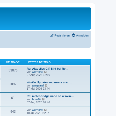
Registrieren
Anmelden
BEITRÄGE
LETZTER BEITRAG
Re: Aktuelles Gif-Bild bei Re…
53876
N
von
wernerat
e
07 Aug 2026 12:16
u
e
WsWin Update - regenrate max.…
1097
s
N
von
gargamel
t
e
17 Mai 2026 23:44
e
u
r
e
Re: meteobridge nano sd wswin…
B
61
s
N
von
bmw02
e
t
e
07 Aug 2026 09:46
i
e
u
t
r
e
r
N
von
wernerat
B
943
s
a
e
18 Jul 2026 19:57
e
t
g
u