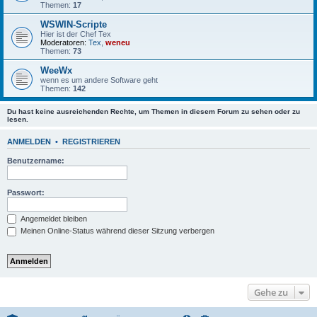
Themen:
17
WSWIN-Scripte
Hier ist der Chef Tex
Moderatoren:
Tex
,
weneu
Themen:
73
WeeWx
wenn es um andere Software geht
Themen:
142
Du hast keine ausreichenden Rechte, um Themen in diesem Forum zu sehen oder zu
lesen.
ANMELDEN
•
REGISTRIEREN
Benutzername:
Passwort:
Angemeldet bleiben
Meinen Online-Status während dieser Sitzung verbergen
Gehe zu