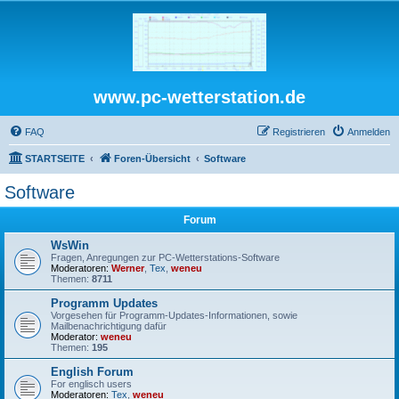
www.pc-wetterstation.de
FAQ
Registrieren
Anmelden
STARTSEITE
Foren-Übersicht
Software
Software
Forum
WsWin
Fragen, Anregungen zur PC-Wetterstations-Software
Moderatoren:
Werner
,
Tex
,
weneu
Themen:
8711
Programm Updates
Vorgesehen für Programm-Updates-Informationen, sowie
Mailbenachrichtigung dafür
Moderator:
weneu
Themen:
195
English Forum
For englisch users
Moderatoren:
Tex
,
weneu