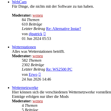
WebCam
Für Dinge, die nichts mit der Software zu tun haben.
Moderator:
weneu
84
Themen
610
Beiträge
Letzter Beitrag
Re: Alternative Instar?
Neuester
von
djpatrick
Beitrag
01 Jun 2024 05:53
Wetterstationen
Alles was Wetterstationen betrifft.
Moderator:
weneu
582
Themen
2302
Beiträge
Letzter Beitrag
Re: WS2500 PC
Neuester
von
Erwo
Beitrag
24 Jun 2026 14:46
Wetternetzwerke
Hier können sich die verschiedenen Wetternetzwerke vorstellen
Einträge erfolgen nur über die Mods
Moderator:
weneu
4
Themen
5
Beiträge