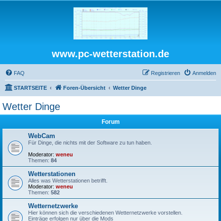
www.pc-wetterstation.de
FAQ
Registrieren
Anmelden
STARTSEITE
Foren-Übersicht
Wetter Dinge
Wetter Dinge
Forum
WebCam
Für Dinge, die nichts mit der Software zu tun haben.
Moderator:
weneu
Themen:
84
Wetterstationen
Alles was Wetterstationen betrifft.
Moderator:
weneu
Themen:
582
Wetternetzwerke
Hier können sich die verschiedenen Wetternetzwerke vorstellen.
Einträge erfolgen nur über die Mods