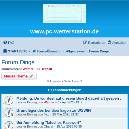
www.pc-wetterstation.de
FAQ
Registrieren
Anmelden
STARTSEITE
Foren-Übersicht
Allgemeines
Forum Dinge
Forum Dinge
Moderatoren:
Werner
,
Tex
,
weneu
Neues Thema
8 Themen • Seite
1
von
1
Bekanntmachungen
Meldung: Du wurdest auf diesem Board dauerhaft gesperrt
Letzter Beitrag von
Werner
«
12 Apr 2025 13:36
Grundlegendes bei Userfragen zu WSWIN
Letzter Beitrag von
Tex
«
25 Mär 2021 21:37
Bei Anmeldung "falsches Passwort"
Letzter Beitrag von
Charal
«
15 Apr 2025 08:59