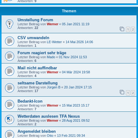
Antworten:
9
Themen
Umstellung Forum
Letzter Beitrag von
Werner
«
05 Jan 2021 11:19
Antworten:
22
1
2
CSV umwandeln
Letzter Beitrag von
LE-Wetter
«
14 Mai 2026 14:06
Antworten:
1
Forum reagiert sehr träge
Letzter Beitrag von
Mado
«
01 Nov 2024 11:53
Antworten:
6
Mail nicht auffindbar
Letzter Beitrag von
Werner
«
04 Mär 2024 19:58
Antworten:
4
seltsame Darstellung
Letzter Beitrag von
Jürgen B
«
20 Jan 2024 17:15
Antworten:
17
1
2
Bedankt-Icon
Letzter Beitrag von
Werner
«
15 Mai 2023 15:17
Antworten:
7
Wetterdaten auslesen TFA Nexus
Letzter Beitrag von
Werner
«
28 Aug 2021 09:52
Antworten:
2
Angemeldet bleiben
Letzter Beitrag von
Otto
«
13 Feb 2021 09:34