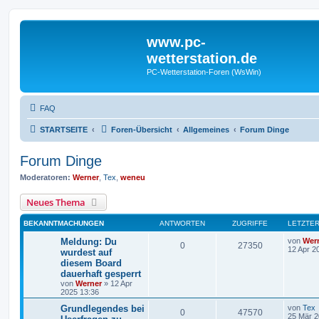
www.pc-
wetterstation.de
PC-Wetterstation-Foren (WsWin)
FAQ
STARTSEITE
Foren-Übersicht
Allgemeines
Forum Dinge
Forum Dinge
Moderatoren:
Werner
,
Tex
,
weneu
Neues Thema
BEKANNTMACHUNGEN
ANTWORTEN
ZUGRIFFE
LETZTER
Meldung: Du
von
Wer
0
27350
12 Apr 2
wurdest auf
diesem Board
dauerhaft gesperrt
von
Werner
»
12 Apr
2025 13:36
Grundlegendes bei
von
Tex
0
47570
25 Mär 2