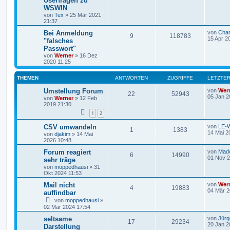
Userfragen zu
WSWIN
von
Tex
»
25 Mär 2021
21:37
Bei Anmeldung
von
Char
9
118783
15 Apr 2
"falsches
Passwort"
von
Werner
»
16 Dez
2020 11:25
THEMEN
ANTWORTEN
ZUGRIFFE
LETZTER
Umstellung Forum
von
Wer
22
52943
05 Jan 2
von
Werner
»
12 Feb
2019 21:30
1
2
CSV umwandeln
von
LE-W
1
1383
14 Mai 2
von
djakim
»
14 Mai
2026 10:48
Forum reagiert
von
Mad
6
14990
01 Nov 2
sehr träge
von
moppedhausi
»
31
Okt 2024 11:53
Mail nicht
von
Wer
4
19883
04 Mär 2
auffindbar
von
moppedhausi
»
02 Mär 2024 17:54
seltsame
von
Jürg
17
29234
20 Jan 2
Darstellung