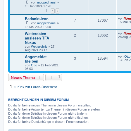
von
moppedhausi
»
13 Jan 2024 17:20
1
2
Bedankt-Icon
von
Wer
7
17067
15 Mai 2
von
moppedhausi
»
13 Mai 2023 15:50
Wetterdaten
von
Wer
2
13662
28 Aug 2
auslesen TFA
Nexus
von
Wetterchris
»
27
Aug 2021 23:17
Angemeldet
von
Otto
3
13594
13 Feb 2
bleiben
von
Otto
»
12 Feb 2021
08:03
Neues Thema
Zurück zur Foren-Übersicht
BERECHTIGUNGEN IN DIESEM FORUM
Du darfst
keine
neuen Themen in diesem Forum erstellen.
Du darfst
keine
Antworten zu Themen in diesem Forum erstellen.
Du darfst deine Beiträge in diesem Forum
nicht
ändern.
Du darfst deine Beiträge in diesem Forum
nicht
löschen.
Du darfst
keine
Dateianhänge in diesem Forum erstellen.