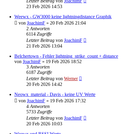
Letzter Beitrag
von
JoachimF
23 Feb 2026 14:53
Weewx - GW3000 keine lightningdistance Graphik
von
JoachimF
»
20 Feb 2026 21:04
2
Antworten
6114
Zugriffe
Letzter Beitrag
von
JoachimF
21 Feb 2026 13:04
Belchertown - Fehler lightning_strike_count + distance
von
JoachimF
»
19 Feb 2026 18:52
3
Antworten
6187
Zugriffe
Letzter Beitrag
von
Werner
20 Feb 2026 14:42
Neowx_material - Davis - keine UV Werte
von
JoachimF
»
19 Feb 2026 17:32
4
Antworten
5733
Zugriffe
Letzter Beitrag
von
JoachimF
20 Feb 2026 10:03
Weewx und RSSI Werte