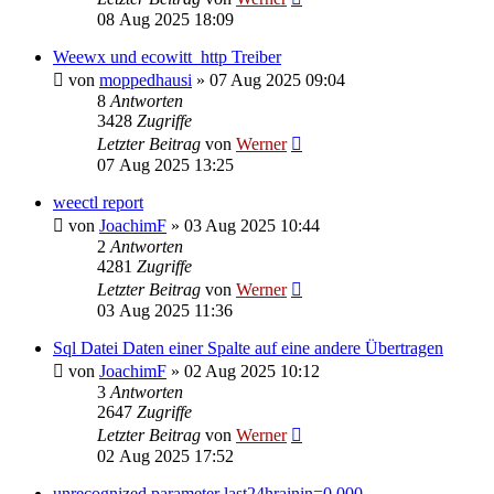
08 Aug 2025 18:09
Weewx und ecowitt_http Treiber
von
moppedhausi
»
07 Aug 2025 09:04
8
Antworten
3428
Zugriffe
Letzter Beitrag
von
Werner
07 Aug 2025 13:25
weectl report
von
JoachimF
»
03 Aug 2025 10:44
2
Antworten
4281
Zugriffe
Letzter Beitrag
von
Werner
03 Aug 2025 11:36
Sql Datei Daten einer Spalte auf eine andere Übertragen
von
JoachimF
»
02 Aug 2025 10:12
3
Antworten
2647
Zugriffe
Letzter Beitrag
von
Werner
02 Aug 2025 17:52
unrecognized parameter last24hrainin=0.000