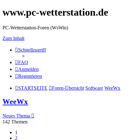
www.pc-wetterstation.de
PC-Wetterstation-Foren (WsWin)
Zum Inhalt
Schnellzugriff
FAQ
Anmelden
Registrieren
STARTSEITE
Foren-Übersicht
Software
WeeWx
WeeWx
Neues Thema
142 Themen
1
2