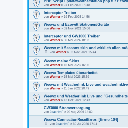
PHP Script updateweatherstation.php für Ecowi
von
Werner
»
24 Feb 2025 18:40
Interceptor Treiber
von
Werner
»
19 Feb 2025 14:56
Weewx und Ecowitt Stationen/Geräte
von
Werner
»
02 Nov 2021 15:06
Interceptor und GW1000 Treiber
von
Werner
»
30 Mai 2024 18:03
Weewx mit Seasons skin und wirklich allen mö
von
Werner
»
02 Nov 2021 15:44
Weewx meine Skins
von
Werner
»
15 Mai 2023 16:05
Weewx Templates überarbeitet.
von
Werner
»
15 Mai 2023 15:39
Weewx mit Weatherlink Live und weatherlinkliv
von
Werner
»
11 Jan 2022 20:49
Weewx und Weatherlink Live und "Gesundheits
von
Werner
»
13 Dez 2021 12:43
GW3000 Stromversorgung
von
JoachimF
»
02 Aug 2026 14:02
Weewx ConnectionResetError: [Errno 104]
von
JoachimF
»
30 Jul 2026 17:11