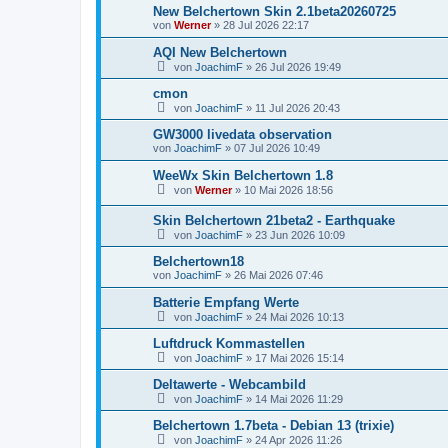
New Belchertown Skin 2.1beta20260725
von
Werner
»
28 Jul 2026 22:17
AQI New Belchertown
von
JoachimF
»
26 Jul 2026 19:49
cmon
von
JoachimF
»
11 Jul 2026 20:43
GW3000 livedata observation
von
JoachimF
»
07 Jul 2026 10:49
WeeWx Skin Belchertown 1.8
von
Werner
»
10 Mai 2026 18:56
Skin Belchertown 21beta2 - Earthquake
von
JoachimF
»
23 Jun 2026 10:09
Belchertown18
von
JoachimF
»
26 Mai 2026 07:46
Batterie Empfang Werte
von
JoachimF
»
24 Mai 2026 10:13
Luftdruck Kommastellen
von
JoachimF
»
17 Mai 2026 15:14
Deltawerte - Webcambild
von
JoachimF
»
14 Mai 2026 11:29
Belchertown 1.7beta - Debian 13 (trixie)
von
JoachimF
»
24 Apr 2026 11:26