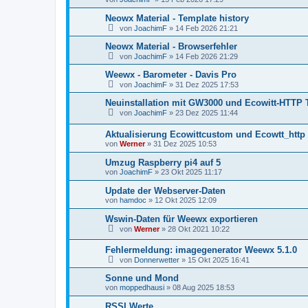
Neowx Material - Template history
von
JoachimF
»
14 Feb 2026 21:21
Neowx Material - Browserfehler
von
JoachimF
»
14 Feb 2026 21:29
Weewx - Barometer - Davis Pro
von
JoachimF
»
31 Dez 2025 17:53
Neuinstallation mit GW3000 und Ecowitt-HTTP T
von
JoachimF
»
23 Dez 2025 11:44
Aktualisierung Ecowittcustom und Ecowtt_http 
von
Werner
»
31 Dez 2025 10:53
Umzug Raspberry pi4 auf 5
von
JoachimF
»
23 Okt 2025 11:17
Update der Webserver-Daten
von
hamdoc
»
12 Okt 2025 12:09
Wswin-Daten für Weewx exportieren
von
Werner
»
28 Okt 2021 10:22
Fehlermeldung: imagegenerator Weewx 5.1.0
von
Donnerwetter
»
15 Okt 2025 16:41
Sonne und Mond
von
moppedhausi
»
08 Aug 2025 18:53
RSSI Werte