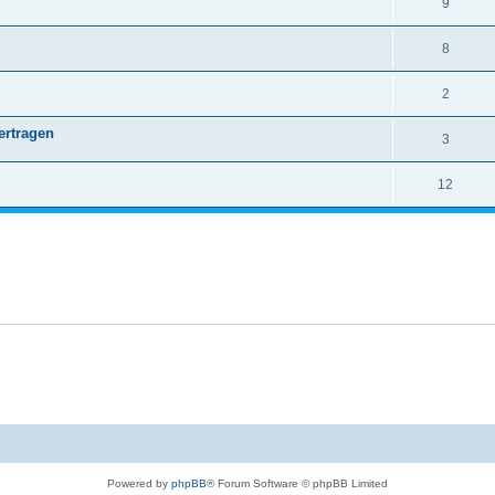
9
8
2
ertragen
3
12
Powered by
phpBB
® Forum Software © phpBB Limited