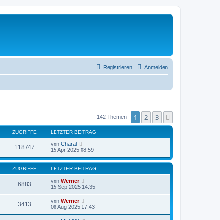
Registrieren
Anmelden
1
2
3
Nächste
142 Themen
ZUGRIFFE
LETZTER BEITRAG
von
Charal
118747
15 Apr 2025 08:59
ZUGRIFFE
LETZTER BEITRAG
von
Werner
6883
15 Sep 2025 14:35
von
Werner
3413
08 Aug 2025 17:43