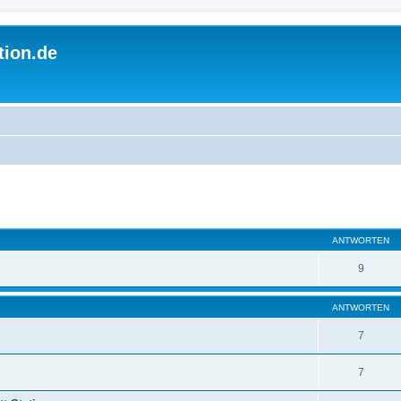
tion.de
ANTWORTEN
9
ANTWORTEN
7
7