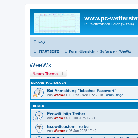
www.pc-wettersta
PC-Wetterstation-Foren (WsWin)
FAQ
STARTSEITE
Foren-Übersicht
Software
WeeWx
WeeWx
Neues Thema
BEKANNTMACHUNGEN
Bei Anmeldung "falsches Passwort"
von
Werner
»
16 Dez 2020 11:25
» in
Forum Dinge
THEMEN
Ecowitt_http Treiber
von
Werner
»
10 Jul 2025 17:21
Ecowittcustom Treiber
von
Werner
»
05 Jun 2025 17:49