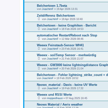
Belchertown 1.7beta
von
JoachimF
»
19 Apr 2026 13:31
Zeitdifferenz Belchertown
von
JoachimF
»
18 Apr 2026 10:40
Belchertown - keine Graphiken - Bericht
von
JoachimF
»
18 Feb 2026 18:53
automatischer Restart/Reboot nach Stop
von
JoachimF
»
12 Mär 2026 08:46
Weewx Feinstaub-Sensor WH41
von
JoachimF
»
23 Feb 2026 16:41
Weewx - soilTemp Sensor - merkwürdig
von
JoachimF
»
21 Feb 2026 21:07
Weewx - GW3000 keine lightningdistance Graph
von
JoachimF
»
20 Feb 2026 21:04
Belchertown - Fehler lightning_strike_count + 
von
JoachimF
»
19 Feb 2026 18:52
Neowx_material - Davis - keine UV Werte
von
JoachimF
»
19 Feb 2026 17:32
Weewx und RSSI Werte
von
moppedhausi
»
07 Aug 2025 16:45
Neowx Material / Aeris weather
von
JoachimF
»
15 Feb 2026 17:29