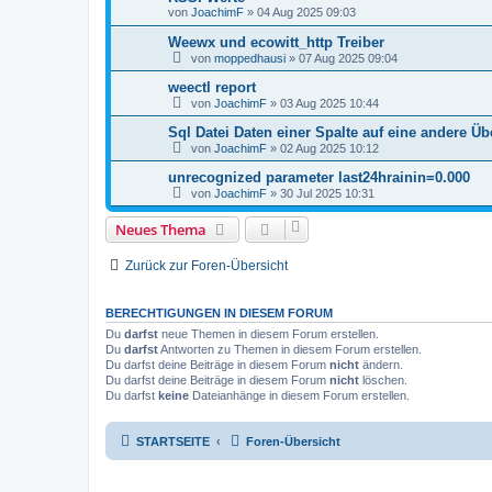
von
JoachimF
»
04 Aug 2025 09:03
Weewx und ecowitt_http Treiber
von
moppedhausi
»
07 Aug 2025 09:04
weectl report
von
JoachimF
»
03 Aug 2025 10:44
Sql Datei Daten einer Spalte auf eine andere Üb
von
JoachimF
»
02 Aug 2025 10:12
unrecognized parameter last24hrainin=0.000
von
JoachimF
»
30 Jul 2025 10:31
Neues Thema
Zurück zur Foren-Übersicht
BERECHTIGUNGEN IN DIESEM FORUM
Du
darfst
neue Themen in diesem Forum erstellen.
Du
darfst
Antworten zu Themen in diesem Forum erstellen.
Du darfst deine Beiträge in diesem Forum
nicht
ändern.
Du darfst deine Beiträge in diesem Forum
nicht
löschen.
Du darfst
keine
Dateianhänge in diesem Forum erstellen.
STARTSEITE
Foren-Übersicht