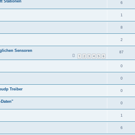
tt Stationen
6
1
8
2
glichen Sensoren
87
1
2
3
4
5
6
0
0
eudp Treiber
0
-Daten"
0
1
6