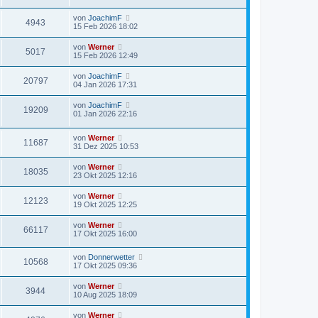
von
JoachimF
4943
15 Feb 2026 18:02
von
Werner
5017
15 Feb 2026 12:49
von
JoachimF
20797
04 Jan 2026 17:31
von
JoachimF
19209
01 Jan 2026 22:16
von
Werner
11687
31 Dez 2025 10:53
von
Werner
18035
23 Okt 2025 12:16
von
Werner
12123
19 Okt 2025 12:25
von
Werner
66117
17 Okt 2025 16:00
von
Donnerwetter
10568
17 Okt 2025 09:36
von
Werner
3944
10 Aug 2025 18:09
von
Werner