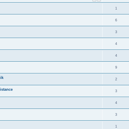
1
6
3
4
4
9
ik
2
distance
3
4
3
1