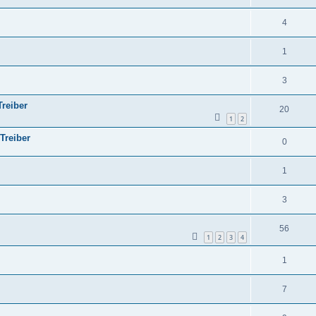
4
1
3
reiber
20
1
2
Treiber
0
1
3
56
1
2
3
4
1
7