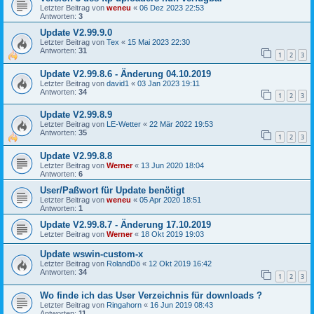
Letzter Beitrag von
weneu
«
06 Dez 2023 22:53
Antworten:
3
Update V2.99.9.0
Letzter Beitrag von
Tex
«
15 Mai 2023 22:30
Antworten:
31
1
2
3
Update V2.99.8.6 - Änderung 04.10.2019
Letzter Beitrag von
david1
«
03 Jan 2023 19:11
Antworten:
34
1
2
3
Update V2.99.8.9
Letzter Beitrag von
LE-Wetter
«
22 Mär 2022 19:53
Antworten:
35
1
2
3
Update V2.99.8.8
Letzter Beitrag von
Werner
«
13 Jun 2020 18:04
Antworten:
6
User/Paßwort für Update benötigt
Letzter Beitrag von
weneu
«
05 Apr 2020 18:51
Antworten:
1
Update V2.99.8.7 - Änderung 17.10.2019
Letzter Beitrag von
Werner
«
18 Okt 2019 19:03
Update wswin-custom-x
Letzter Beitrag von
RolandDö
«
12 Okt 2019 16:42
Antworten:
34
1
2
3
Wo finde ich das User Verzeichnis für downloads ?
Letzter Beitrag von
Ringahorn
«
16 Jun 2019 08:43
Antworten:
11