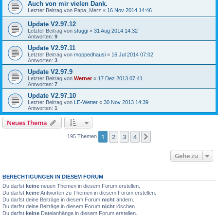
Auch von mir vielen Dank.
Letzter Beitrag von
Papa_Merz
«
16 Nov 2014 14:46
Update V2.97.12
Letzter Beitrag von
stuggi
«
31 Aug 2014 14:32
Antworten:
9
Update V2.97.11
Letzter Beitrag von
moppedhausi
«
16 Jul 2014 07:02
Antworten:
3
Update V2.97.9
Letzter Beitrag von
Werner
«
17 Dez 2013 07:41
Antworten:
7
Update V2.97.10
Letzter Beitrag von
LE-Wetter
«
30 Nov 2013 14:39
Antworten:
1
Neues Thema
1
2
3
4
Nächste
195 Themen
Gehe zu
BERECHTIGUNGEN IN DIESEM FORUM
Du darfst
keine
neuen Themen in diesem Forum erstellen.
Du darfst
keine
Antworten zu Themen in diesem Forum erstellen.
Du darfst deine Beiträge in diesem Forum
nicht
ändern.
Du darfst deine Beiträge in diesem Forum
nicht
löschen.
Du darfst
keine
Dateianhänge in diesem Forum erstellen.