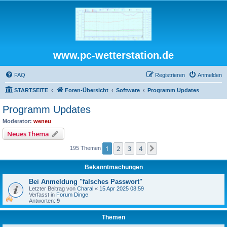
www.pc-wetterstation.de
FAQ
Registrieren
Anmelden
STARTSEITE
Foren-Übersicht
Software
Programm Updates
Programm Updates
Moderator:
weneu
Neues Thema
1
2
3
4
Nächste
195 Themen
Bekanntmachungen
Bei Anmeldung "falsches Passwort"
Letzter Beitrag von
Charal
«
15 Apr 2025 08:59
Verfasst in
Forum Dinge
Antworten:
9
Themen