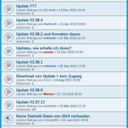
Update ???
Letzter Beitrag von
DC.Kraft
«
14 Dez 2016 19:24
Antworten:
2
Update V2.98.4
Letzter Beitrag von
ManfredK
«
01 Apr 2016 18:03
Antworten:
1
Update V2.98.2 und Korrektur davon
Letzter Beitrag von
hellebelle
«
01 Mär 2016 11:03
Antworten:
1
Updates, wie erhalte ich diese?
Letzter Beitrag von
weneu
«
31 Dez 2015 17:55
Antworten:
1
Update V2.98.1
Letzter Beitrag von
hellebelle
«
08 Sep 2015 17:55
Antworten:
4
Download von Update > kein Zugang
Letzter Beitrag von
GGG
«
18 Aug 2015 10:00
Antworten:
1
Update V2.98.0
Letzter Beitrag von
Werner
«
27 Jul 2015 16:42
Update V2.97.13
Letzter Beitrag von
heimfried
«
18 Mär 2015 17:14
Antworten:
14
Keine Statistik Daten von 2014 vorhanden.
Letzter Beitrag von
retnug1962
«
01 Jan 2015 19:41
Antworten:
4