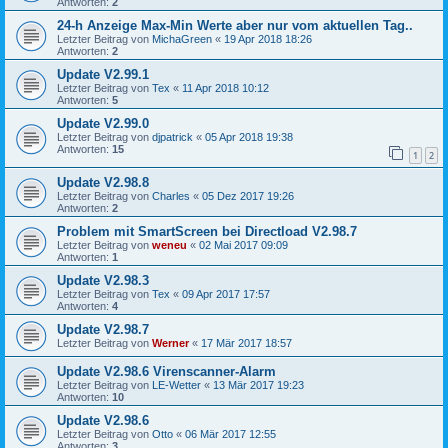
Antworten:
2
24-h Anzeige Max-Min Werte aber nur vom aktuellen Tag..
Letzter Beitrag von
MichaGreen
«
19 Apr 2018 18:26
Antworten:
2
Update V2.99.1
Letzter Beitrag von
Tex
«
11 Apr 2018 10:12
Antworten:
5
Update V2.99.0
Letzter Beitrag von
djpatrick
«
05 Apr 2018 19:38
Antworten:
15
1
2
Update V2.98.8
Letzter Beitrag von
Charles
«
05 Dez 2017 19:26
Antworten:
2
Problem mit SmartScreen bei Directload V2.98.7
Letzter Beitrag von
weneu
«
02 Mai 2017 09:09
Antworten:
1
Update V2.98.3
Letzter Beitrag von
Tex
«
09 Apr 2017 17:57
Antworten:
4
Update V2.98.7
Letzter Beitrag von
Werner
«
17 Mär 2017 18:57
Update V2.98.6 Virenscanner-Alarm
Letzter Beitrag von
LE-Wetter
«
13 Mär 2017 19:23
Antworten:
10
Update V2.98.6
Letzter Beitrag von
Otto
«
06 Mär 2017 12:55
Antworten:
3