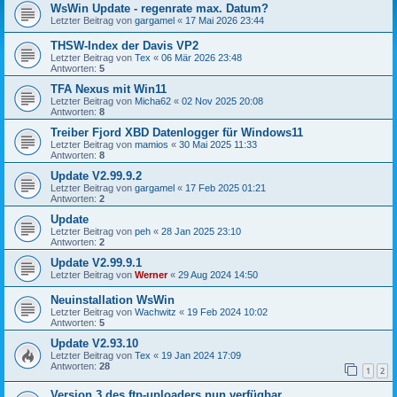
WsWin Update - regenrate max. Datum?
Letzter Beitrag von
gargamel
«
17 Mai 2026 23:44
THSW-Index der Davis VP2
Letzter Beitrag von
Tex
«
06 Mär 2026 23:48
Antworten:
5
TFA Nexus mit Win11
Letzter Beitrag von
Micha62
«
02 Nov 2025 20:08
Antworten:
8
Treiber Fjord XBD Datenlogger für Windows11
Letzter Beitrag von
mamios
«
30 Mai 2025 11:33
Antworten:
8
Update V2.99.9.2
Letzter Beitrag von
gargamel
«
17 Feb 2025 01:21
Antworten:
2
Update
Letzter Beitrag von
peh
«
28 Jan 2025 23:10
Antworten:
2
Update V2.99.9.1
Letzter Beitrag von
Werner
«
29 Aug 2024 14:50
Neuinstallation WsWin
Letzter Beitrag von
Wachwitz
«
19 Feb 2024 10:02
Antworten:
5
Update V2.93.10
Letzter Beitrag von
Tex
«
19 Jan 2024 17:09
Antworten:
28
1
2
Version 3 des ftp-uploaders nun verfügbar