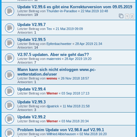
Update V2.99.6 es gibt eine Korrekturversion vom 09.05.2019
Letzter Beitrag von
Thunder-in-Paradise
«
22 Mai 2019 10:48
Antworten:
19
1
2
Update V2.99.7
Letzter Beitrag von
Tex
«
21 Mai 2019 09:09
Antworten:
1
Update V2.99.5
Letzter Beitrag von
Epfenbachwetter
«
28 Apr 2019 21:34
Antworten:
14
V2.97.5 updaten. Aber wie geht das??
Letzter Beitrag von
maierreini
«
28 Apr 2019 19:20
Antworten:
7
Mann kann sich nicht einloggen www.pc-
wetterstation.de/user
Letzter Beitrag von
weneu
«
26 Nov 2018 18:57
Antworten:
1
Update V2.99.4
Letzter Beitrag von
Werner
«
03 Sep 2018 17:13
Update V2.99.3
Letzter Beitrag von
djpatrick
«
11 Mai 2018 21:58
Antworten:
3
Update V2.99.2
Letzter Beitrag von
Werner
«
03 Mai 2018 20:34
Problem beim Update von V2.98.8 auf V2.99.1
Letzter Beitrag von
Wilfried Albishausen
«
02 Mai 2018 16:20