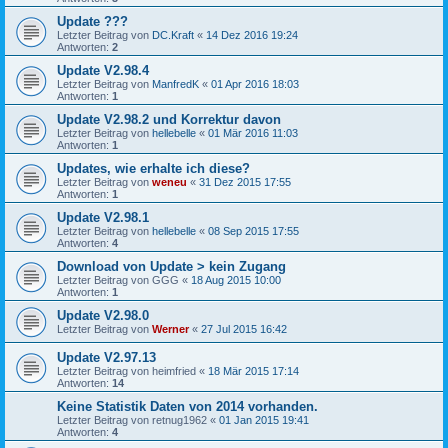
Update ???
Letzter Beitrag von
DC.Kraft
«
14 Dez 2016 19:24
Antworten:
2
Update V2.98.4
Letzter Beitrag von
ManfredK
«
01 Apr 2016 18:03
Antworten:
1
Update V2.98.2 und Korrektur davon
Letzter Beitrag von
hellebelle
«
01 Mär 2016 11:03
Antworten:
1
Updates, wie erhalte ich diese?
Letzter Beitrag von
weneu
«
31 Dez 2015 17:55
Antworten:
1
Update V2.98.1
Letzter Beitrag von
hellebelle
«
08 Sep 2015 17:55
Antworten:
4
Download von Update > kein Zugang
Letzter Beitrag von
GGG
«
18 Aug 2015 10:00
Antworten:
1
Update V2.98.0
Letzter Beitrag von
Werner
«
27 Jul 2015 16:42
Update V2.97.13
Letzter Beitrag von
heimfried
«
18 Mär 2015 17:14
Antworten:
14
Keine Statistik Daten von 2014 vorhanden.
Letzter Beitrag von
retnug1962
«
01 Jan 2015 19:41
Antworten:
4