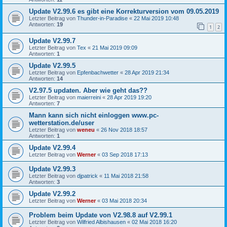
Update V2.99.6 es gibt eine Korrekturversion vom 09.05.2019
Letzter Beitrag von
Thunder-in-Paradise
«
22 Mai 2019 10:48
Antworten:
19
1
2
Update V2.99.7
Letzter Beitrag von
Tex
«
21 Mai 2019 09:09
Antworten:
1
Update V2.99.5
Letzter Beitrag von
Epfenbachwetter
«
28 Apr 2019 21:34
Antworten:
14
V2.97.5 updaten. Aber wie geht das??
Letzter Beitrag von
maierreini
«
28 Apr 2019 19:20
Antworten:
7
Mann kann sich nicht einloggen www.pc-
wetterstation.de/user
Letzter Beitrag von
weneu
«
26 Nov 2018 18:57
Antworten:
1
Update V2.99.4
Letzter Beitrag von
Werner
«
03 Sep 2018 17:13
Update V2.99.3
Letzter Beitrag von
djpatrick
«
11 Mai 2018 21:58
Antworten:
3
Update V2.99.2
Letzter Beitrag von
Werner
«
03 Mai 2018 20:34
Problem beim Update von V2.98.8 auf V2.99.1
Letzter Beitrag von
Wilfried Albishausen
«
02 Mai 2018 16:20