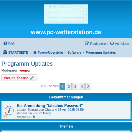
www.pc-wetterstation.de
FAQ
Registrieren
Anmelden
STARTSEITE
Foren-Übersicht
Software
Programm Updates
Programm Updates
Moderator:
weneu
Neues Thema
1
2
3
4
Nächste
195 Themen
Bekanntmachungen
Bei Anmeldung "falsches Passwort"
Letzter Beitrag von
Charal
«
15 Apr 2025 08:59
Verfasst in
Forum Dinge
Antworten:
9
Themen