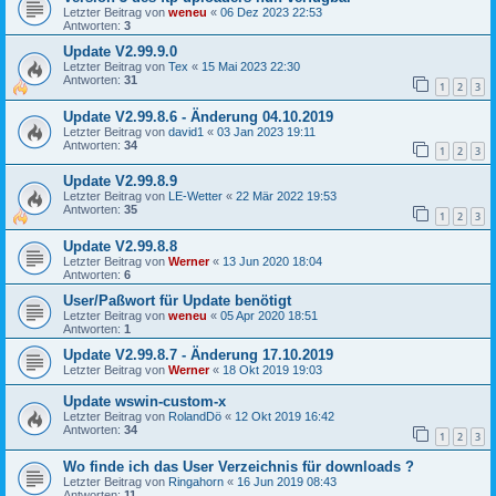
Letzter Beitrag von
weneu
«
06 Dez 2023 22:53
Antworten:
3
Update V2.99.9.0
Letzter Beitrag von
Tex
«
15 Mai 2023 22:30
Antworten:
31
1
2
3
Update V2.99.8.6 - Änderung 04.10.2019
Letzter Beitrag von
david1
«
03 Jan 2023 19:11
Antworten:
34
1
2
3
Update V2.99.8.9
Letzter Beitrag von
LE-Wetter
«
22 Mär 2022 19:53
Antworten:
35
1
2
3
Update V2.99.8.8
Letzter Beitrag von
Werner
«
13 Jun 2020 18:04
Antworten:
6
User/Paßwort für Update benötigt
Letzter Beitrag von
weneu
«
05 Apr 2020 18:51
Antworten:
1
Update V2.99.8.7 - Änderung 17.10.2019
Letzter Beitrag von
Werner
«
18 Okt 2019 19:03
Update wswin-custom-x
Letzter Beitrag von
RolandDö
«
12 Okt 2019 16:42
Antworten:
34
1
2
3
Wo finde ich das User Verzeichnis für downloads ?
Letzter Beitrag von
Ringahorn
«
16 Jun 2019 08:43
Antworten:
11