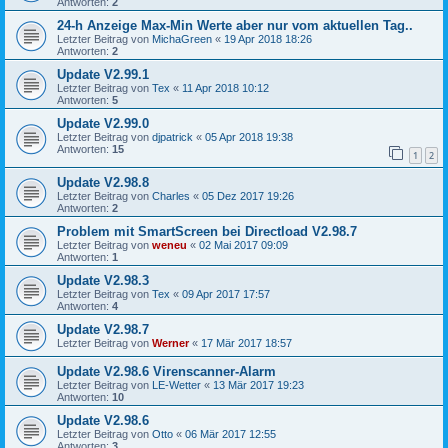
Antworten:
2
24-h Anzeige Max-Min Werte aber nur vom aktuellen Tag..
Letzter Beitrag von
MichaGreen
«
19 Apr 2018 18:26
Antworten:
2
Update V2.99.1
Letzter Beitrag von
Tex
«
11 Apr 2018 10:12
Antworten:
5
Update V2.99.0
Letzter Beitrag von
djpatrick
«
05 Apr 2018 19:38
Antworten:
15
1
2
Update V2.98.8
Letzter Beitrag von
Charles
«
05 Dez 2017 19:26
Antworten:
2
Problem mit SmartScreen bei Directload V2.98.7
Letzter Beitrag von
weneu
«
02 Mai 2017 09:09
Antworten:
1
Update V2.98.3
Letzter Beitrag von
Tex
«
09 Apr 2017 17:57
Antworten:
4
Update V2.98.7
Letzter Beitrag von
Werner
«
17 Mär 2017 18:57
Update V2.98.6 Virenscanner-Alarm
Letzter Beitrag von
LE-Wetter
«
13 Mär 2017 19:23
Antworten:
10
Update V2.98.6
Letzter Beitrag von
Otto
«
06 Mär 2017 12:55
Antworten:
3