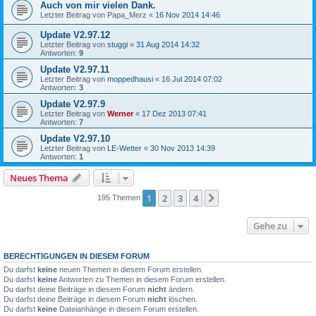
Auch von mir vielen Dank.
Letzter Beitrag von
Papa_Merz
«
16 Nov 2014 14:46
Update V2.97.12
Letzter Beitrag von
stuggi
«
31 Aug 2014 14:32
Antworten:
9
Update V2.97.11
Letzter Beitrag von
moppedhausi
«
16 Jul 2014 07:02
Antworten:
3
Update V2.97.9
Letzter Beitrag von
Werner
«
17 Dez 2013 07:41
Antworten:
7
Update V2.97.10
Letzter Beitrag von
LE-Wetter
«
30 Nov 2013 14:39
Antworten:
1
Neues Thema
1
2
3
4
Nächste
195 Themen
Gehe zu
BERECHTIGUNGEN IN DIESEM FORUM
Du darfst
keine
neuen Themen in diesem Forum erstellen.
Du darfst
keine
Antworten zu Themen in diesem Forum erstellen.
Du darfst deine Beiträge in diesem Forum
nicht
ändern.
Du darfst deine Beiträge in diesem Forum
nicht
löschen.
Du darfst
keine
Dateianhänge in diesem Forum erstellen.