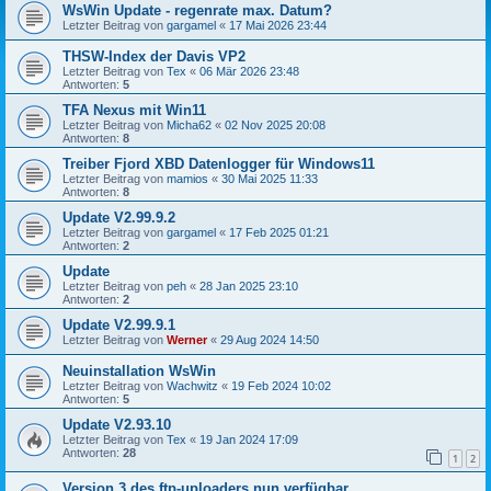
WsWin Update - regenrate max. Datum?
Letzter Beitrag von
gargamel
«
17 Mai 2026 23:44
THSW-Index der Davis VP2
Letzter Beitrag von
Tex
«
06 Mär 2026 23:48
Antworten:
5
TFA Nexus mit Win11
Letzter Beitrag von
Micha62
«
02 Nov 2025 20:08
Antworten:
8
Treiber Fjord XBD Datenlogger für Windows11
Letzter Beitrag von
mamios
«
30 Mai 2025 11:33
Antworten:
8
Update V2.99.9.2
Letzter Beitrag von
gargamel
«
17 Feb 2025 01:21
Antworten:
2
Update
Letzter Beitrag von
peh
«
28 Jan 2025 23:10
Antworten:
2
Update V2.99.9.1
Letzter Beitrag von
Werner
«
29 Aug 2024 14:50
Neuinstallation WsWin
Letzter Beitrag von
Wachwitz
«
19 Feb 2024 10:02
Antworten:
5
Update V2.93.10
Letzter Beitrag von
Tex
«
19 Jan 2024 17:09
Antworten:
28
1
2
Version 3 des ftp-uploaders nun verfügbar