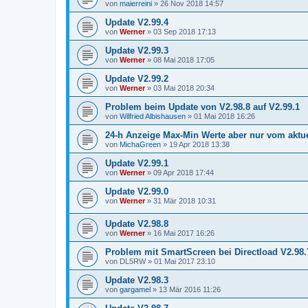
von
maierreini
»
26 Nov 2018 14:57
Update V2.99.4
von
Werner
»
03 Sep 2018 17:13
Update V2.99.3
von
Werner
»
08 Mai 2018 17:05
Update V2.99.2
von
Werner
»
03 Mai 2018 20:34
Problem beim Update von V2.98.8 auf V2.99.1
von
Wilfried Albishausen
»
01 Mai 2018 16:26
24-h Anzeige Max-Min Werte aber nur vom aktue
von
MichaGreen
»
19 Apr 2018 13:38
Update V2.99.1
von
Werner
»
09 Apr 2018 17:44
Update V2.99.0
von
Werner
»
31 Mär 2018 10:31
Update V2.98.8
von
Werner
»
16 Mai 2017 16:26
Problem mit SmartScreen bei Directload V2.98.
von
DL5RW
»
01 Mai 2017 23:10
Update V2.98.3
von
gargamel
»
13 Mär 2016 11:26