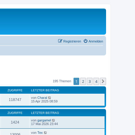
Registrieren
Anmelden
1
2
3
4
Nächste
195 Themen
ZUGRIFFE
LETZTER BEITRAG
von
Charal
118747
15 Apr 2025 08:59
ZUGRIFFE
LETZTER BEITRAG
von
gargamel
1424
17 Mai 2026 23:44
von
Tex
13006