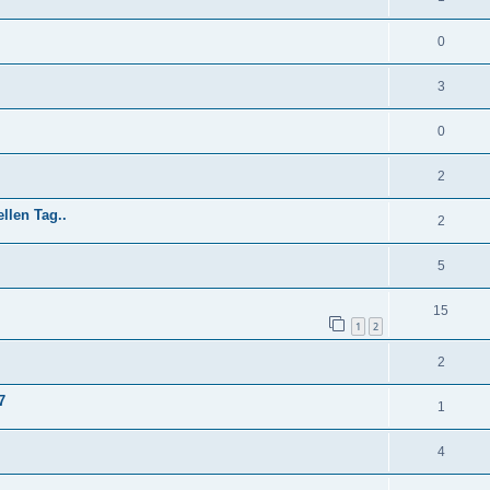
0
3
0
2
llen Tag..
2
5
15
1
2
2
7
1
4