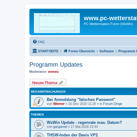
www.pc-wettersta
PC-Wetterstation-Foren (WsWin)
FAQ
STARTSEITE
Foren-Übersicht
Software
Programm 
Programm Updates
Moderator:
weneu
Neues Thema
BEKANNTMACHUNGEN
Bei Anmeldung "falsches Passwort"
von
Werner
»
16 Dez 2020 11:25
» in
Forum Dinge
THEMEN
WsWin Update - regenrate max. Datum?
von
gargamel
»
17 Mai 2026 23:44
THSW-Index der Davis VP2