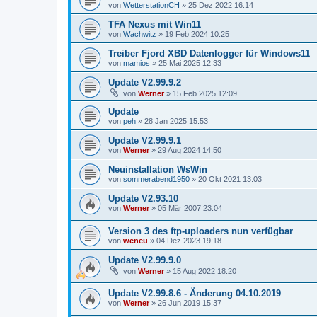
von
WetterstationCH
»
25 Dez 2022 16:14
TFA Nexus mit Win11
von
Wachwitz
»
19 Feb 2024 10:25
Treiber Fjord XBD Datenlogger für Windows11
von
mamios
»
25 Mai 2025 12:33
Update V2.99.9.2
von
Werner
»
15 Feb 2025 12:09
Update
von
peh
»
28 Jan 2025 15:53
Update V2.99.9.1
von
Werner
»
29 Aug 2024 14:50
Neuinstallation WsWin
von
sommerabend1950
»
20 Okt 2021 13:03
Update V2.93.10
von
Werner
»
05 Mär 2007 23:04
Version 3 des ftp-uploaders nun verfügbar
von
weneu
»
04 Dez 2023 19:18
Update V2.99.9.0
von
Werner
»
15 Aug 2022 18:20
Update V2.99.8.6 - Änderung 04.10.2019
von
Werner
»
26 Jun 2019 15:37