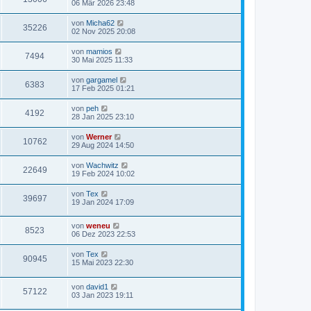
06 Mär 2026 23:48
von
Micha62
35226
02 Nov 2025 20:08
von
mamios
7494
30 Mai 2025 11:33
von
gargamel
6383
17 Feb 2025 01:21
von
peh
4192
28 Jan 2025 23:10
von
Werner
10762
29 Aug 2024 14:50
von
Wachwitz
22649
19 Feb 2024 10:02
von
Tex
39697
19 Jan 2024 17:09
von
weneu
8523
06 Dez 2023 22:53
von
Tex
90945
15 Mai 2023 22:30
von
david1
57122
03 Jan 2023 19:11