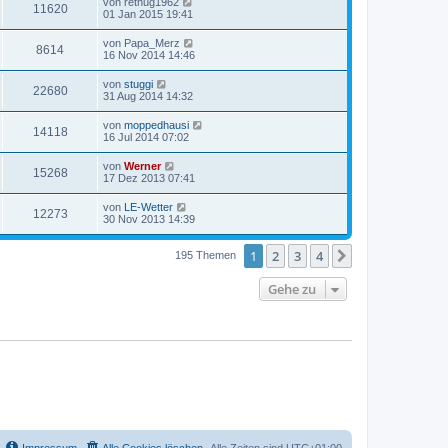
von
retnug1962
11620
01 Jan 2015 19:41
von
Papa_Merz
8614
16 Nov 2014 14:46
von
stuggi
22680
31 Aug 2014 14:32
von
moppedhausi
14118
16 Jul 2014 07:02
von
Werner
15268
17 Dez 2013 07:41
von
LE-Wetter
12273
30 Nov 2013 14:39
1
2
3
4
Nächste
195 Themen
Gehe zu