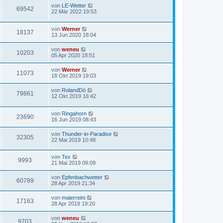
von
LE-Wetter
69542
22 Mär 2022 19:53
von
Werner
18137
13 Jun 2020 18:04
von
weneu
10203
05 Apr 2020 18:51
von
Werner
11073
18 Okt 2019 19:03
von
RolandDö
79861
12 Okt 2019 16:42
von
Ringahorn
23690
16 Jun 2019 08:43
von
Thunder-in-Paradise
32305
22 Mai 2019 10:48
von
Tex
9993
21 Mai 2019 09:09
von
Epfenbachwetter
60789
28 Apr 2019 21:34
von
maierreini
17163
28 Apr 2019 19:20
von
weneu
9703