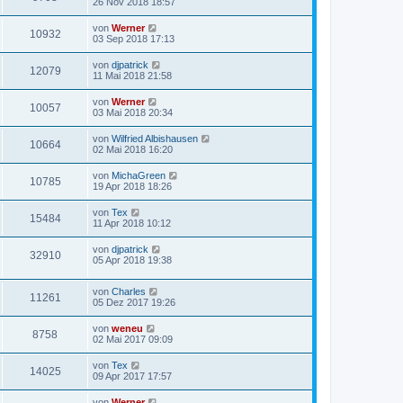
26 Nov 2018 18:57
von
Werner
10932
03 Sep 2018 17:13
von
djpatrick
12079
11 Mai 2018 21:58
von
Werner
10057
03 Mai 2018 20:34
von
Wilfried Albishausen
10664
02 Mai 2018 16:20
von
MichaGreen
10785
19 Apr 2018 18:26
von
Tex
15484
11 Apr 2018 10:12
von
djpatrick
32910
05 Apr 2018 19:38
von
Charles
11261
05 Dez 2017 19:26
von
weneu
8758
02 Mai 2017 09:09
von
Tex
14025
09 Apr 2017 17:57
von
Werner