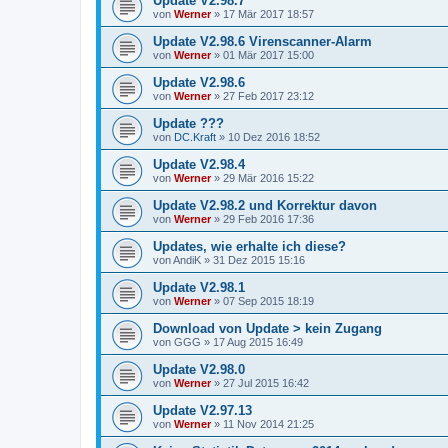
Update V2.98.7
von
Werner
»
17 Mär 2017 18:57
Update V2.98.6 Virenscanner-Alarm
von
Werner
»
01 Mär 2017 15:00
Update V2.98.6
von
Werner
»
27 Feb 2017 23:12
Update ???
von
DC.Kraft
»
10 Dez 2016 18:52
Update V2.98.4
von
Werner
»
29 Mär 2016 15:22
Update V2.98.2 und Korrektur davon
von
Werner
»
29 Feb 2016 17:36
Updates, wie erhalte ich diese?
von
AndiK
»
31 Dez 2015 15:16
Update V2.98.1
von
Werner
»
07 Sep 2015 18:19
Download von Update > kein Zugang
von
GGG
»
17 Aug 2015 16:49
Update V2.98.0
von
Werner
»
27 Jul 2015 16:42
Update V2.97.13
von
Werner
»
11 Nov 2014 21:25