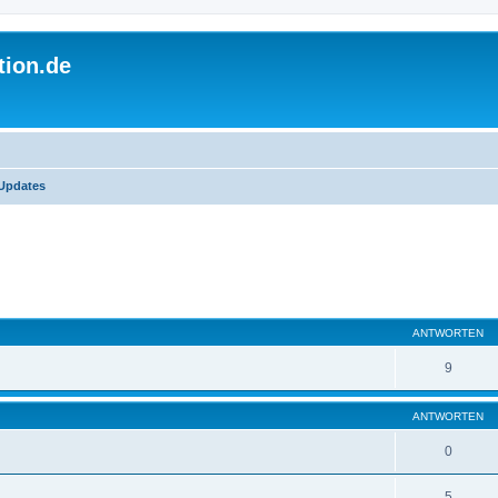
tion.de
Updates
ANTWORTEN
9
ANTWORTEN
0
5