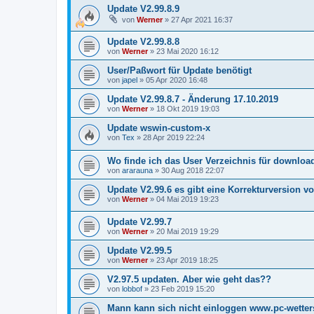
Update V2.99.8.9
von
Werner
»
27 Apr 2021 16:37
Update V2.99.8.8
von
Werner
»
23 Mai 2020 16:12
User/Paßwort für Update benötigt
von
japel
»
05 Apr 2020 16:48
Update V2.99.8.7 - Änderung 17.10.2019
von
Werner
»
18 Okt 2019 19:03
Update wswin-custom-x
von
Tex
»
28 Apr 2019 22:24
Wo finde ich das User Verzeichnis für downloa
von
ararauna
»
30 Aug 2018 22:07
Update V2.99.6 es gibt eine Korrekturversion v
von
Werner
»
04 Mai 2019 19:23
Update V2.99.7
von
Werner
»
20 Mai 2019 19:29
Update V2.99.5
von
Werner
»
23 Apr 2019 18:25
V2.97.5 updaten. Aber wie geht das??
von
lobbof
»
23 Feb 2019 15:20
Mann kann sich nicht einloggen www.pc-wetters