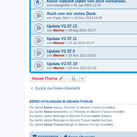
Keine Statistik Daten von 2014 vorhanden.
von
retnug1962
»
01 Jan 2015 12:01
Auch von mir vielen Dank.
von
Papa_Merz
»
16 Nov 2014 14:46
Update V2.97.12
von
Werner
»
28 Aug 2014 20:17
Update V2.97.11
von
Werner
»
14 Jul 2014 22:27
Update V2.97.9
von
Werner
»
18 Nov 2013 20:01
Update V2.97.10
von
Werner
»
28 Nov 2013 21:33
Neues Thema
Zurück zur Foren-Übersicht
BERECHTIGUNGEN IN DIESEM FORUM
Du darfst
keine
neuen Themen in diesem Forum erstellen.
Du darfst
keine
Antworten zu Themen in diesem Forum erstellen.
Du darfst deine Beiträge in diesem Forum
nicht
ändern.
Du darfst deine Beiträge in diesem Forum
nicht
löschen.
Du darfst
keine
Dateianhänge in diesem Forum erstellen.