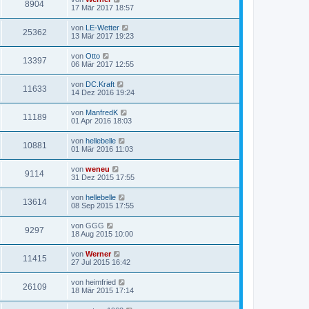
8904
17 Mär 2017 18:57
von
LE-Wetter
25362
13 Mär 2017 19:23
von
Otto
13397
06 Mär 2017 12:55
von
DC.Kraft
11633
14 Dez 2016 19:24
von
ManfredK
11189
01 Apr 2016 18:03
von
hellebelle
10881
01 Mär 2016 11:03
von
weneu
9114
31 Dez 2015 17:55
von
hellebelle
13614
08 Sep 2015 17:55
von
GGG
9297
18 Aug 2015 10:00
von
Werner
11415
27 Jul 2015 16:42
von
heimfried
26109
18 Mär 2015 17:14