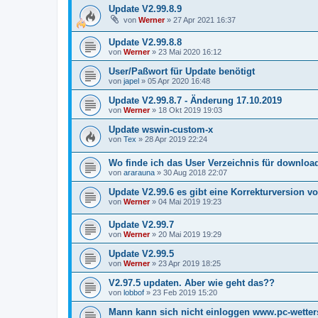
Update V2.99.8.9
von
Werner
»
27 Apr 2021 16:37
Update V2.99.8.8
von
Werner
»
23 Mai 2020 16:12
User/Paßwort für Update benötigt
von
japel
»
05 Apr 2020 16:48
Update V2.99.8.7 - Änderung 17.10.2019
von
Werner
»
18 Okt 2019 19:03
Update wswin-custom-x
von
Tex
»
28 Apr 2019 22:24
Wo finde ich das User Verzeichnis für downloa
von
ararauna
»
30 Aug 2018 22:07
Update V2.99.6 es gibt eine Korrekturversion v
von
Werner
»
04 Mai 2019 19:23
Update V2.99.7
von
Werner
»
20 Mai 2019 19:29
Update V2.99.5
von
Werner
»
23 Apr 2019 18:25
V2.97.5 updaten. Aber wie geht das??
von
lobbof
»
23 Feb 2019 15:20
Mann kann sich nicht einloggen www.pc-wetters