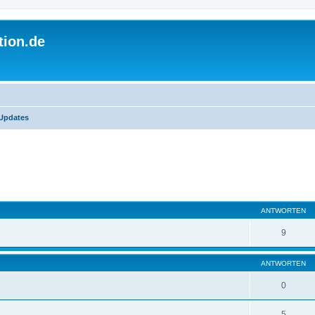
tion.de
Updates
ANTWORTEN
9
ANTWORTEN
0
5