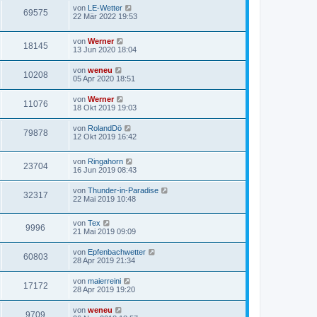
von
LE-Wetter
69575
22 Mär 2022 19:53
von
Werner
18145
13 Jun 2020 18:04
von
weneu
10208
05 Apr 2020 18:51
von
Werner
11076
18 Okt 2019 19:03
von
RolandDö
79878
12 Okt 2019 16:42
von
Ringahorn
23704
16 Jun 2019 08:43
von
Thunder-in-Paradise
32317
22 Mai 2019 10:48
von
Tex
9996
21 Mai 2019 09:09
von
Epfenbachwetter
60803
28 Apr 2019 21:34
von
maierreini
17172
28 Apr 2019 19:20
von
weneu
9709