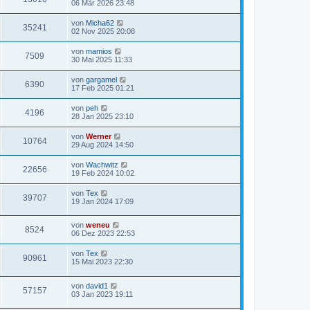
06 Mär 2026 23:48
von
Micha62
35241
02 Nov 2025 20:08
von
mamios
7509
30 Mai 2025 11:33
von
gargamel
6390
17 Feb 2025 01:21
von
peh
4196
28 Jan 2025 23:10
von
Werner
10764
29 Aug 2024 14:50
von
Wachwitz
22656
19 Feb 2024 10:02
von
Tex
39707
19 Jan 2024 17:09
von
weneu
8524
06 Dez 2023 22:53
von
Tex
90961
15 Mai 2023 22:30
von
david1
57157
03 Jan 2023 19:11