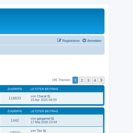
Registrieren
Anmelden
1
2
3
4
Nächste
195 Themen
ZUGRIFFE
LETZTER BEITRAG
von
Charal
118833
15 Apr 2025 08:59
ZUGRIFFE
LETZTER BEITRAG
von
gargamel
1442
17 Mai 2026 23:44
von
Tex
13010