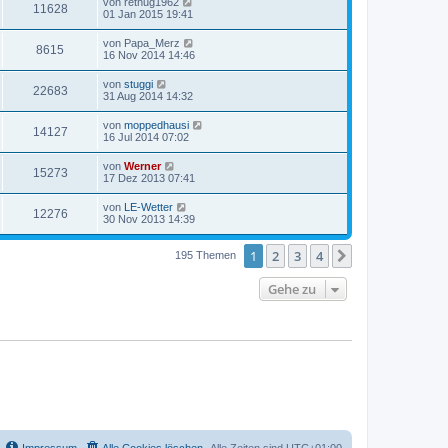
von
retnug1962
11628
01 Jan 2015 19:41
von
Papa_Merz
8615
16 Nov 2014 14:46
von
stuggi
22683
31 Aug 2014 14:32
von
moppedhausi
14127
16 Jul 2014 07:02
von
Werner
15273
17 Dez 2013 07:41
von
LE-Wetter
12276
30 Nov 2013 14:39
1
2
3
4
Nächste
195 Themen
Gehe zu