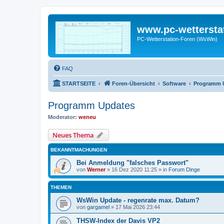
www.pc-wettersta
PC-Wetterstation-Foren (WsWin)
FAQ
STARTSEITE
Foren-Übersicht
Software
Programm 
Programm Updates
Moderator:
weneu
Neues Thema
BEKANNTMACHUNGEN
Bei Anmeldung "falsches Passwort"
von
Werner
»
16 Dez 2020 11:25
» in
Forum Dinge
THEMEN
WsWin Update - regenrate max. Datum?
von
gargamel
»
17 Mai 2026 23:44
THSW-Index der Davis VP2