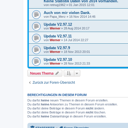
Keine Statistik Daten von 2014 vorhanden.
von
retnug1962
»
01 Jan 2015 12:01
Auch von mir vielen Dank.
von
Papa_Merz
»
16 Nov 2014 14:46
Update V2.97.12
von
Werner
»
28 Aug 2014 20:17
Update V2.97.11
von
Werner
»
14 Jul 2014 22:27
Update V2.97.9
von
Werner
»
18 Nov 2013 20:01
Update V2.97.10
von
Werner
»
28 Nov 2013 21:33
Neues Thema
Zurück zur Foren-Übersicht
BERECHTIGUNGEN IN DIESEM FORUM
Du darfst
keine
neuen Themen in diesem Forum erstellen.
Du darfst
keine
Antworten zu Themen in diesem Forum erstellen.
Du darfst deine Beiträge in diesem Forum
nicht
ändern.
Du darfst deine Beiträge in diesem Forum
nicht
löschen.
Du darfst
keine
Dateianhänge in diesem Forum erstellen.