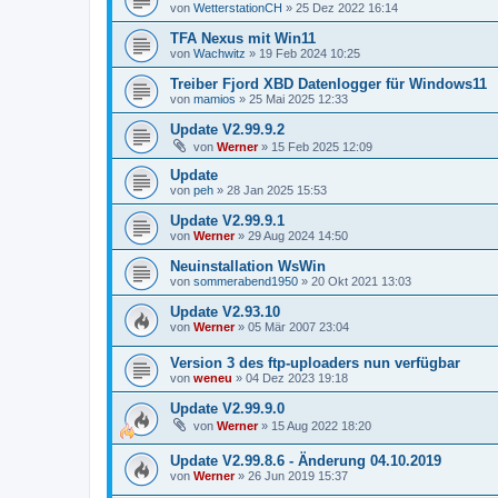
von
WetterstationCH
»
25 Dez 2022 16:14
TFA Nexus mit Win11
von
Wachwitz
»
19 Feb 2024 10:25
Treiber Fjord XBD Datenlogger für Windows11
von
mamios
»
25 Mai 2025 12:33
Update V2.99.9.2
von
Werner
»
15 Feb 2025 12:09
Update
von
peh
»
28 Jan 2025 15:53
Update V2.99.9.1
von
Werner
»
29 Aug 2024 14:50
Neuinstallation WsWin
von
sommerabend1950
»
20 Okt 2021 13:03
Update V2.93.10
von
Werner
»
05 Mär 2007 23:04
Version 3 des ftp-uploaders nun verfügbar
von
weneu
»
04 Dez 2023 19:18
Update V2.99.9.0
von
Werner
»
15 Aug 2022 18:20
Update V2.99.8.6 - Änderung 04.10.2019
von
Werner
»
26 Jun 2019 15:37