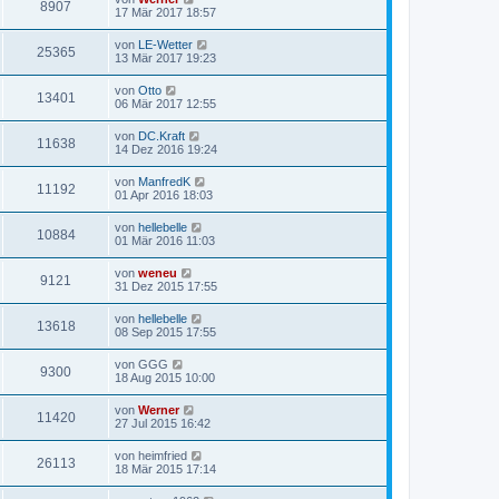
8907
17 Mär 2017 18:57
von
LE-Wetter
25365
13 Mär 2017 19:23
von
Otto
13401
06 Mär 2017 12:55
von
DC.Kraft
11638
14 Dez 2016 19:24
von
ManfredK
11192
01 Apr 2016 18:03
von
hellebelle
10884
01 Mär 2016 11:03
von
weneu
9121
31 Dez 2015 17:55
von
hellebelle
13618
08 Sep 2015 17:55
von
GGG
9300
18 Aug 2015 10:00
von
Werner
11420
27 Jul 2015 16:42
von
heimfried
26113
18 Mär 2015 17:14