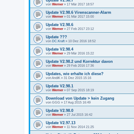
Update V2.98.7
von
Werner
»
17 Mär 2017 18:57
Update V2.98.6 Virenscanner-Alarm
von
Werner
»
01 Mär 2017 15:00
Update V2.98.6
von
Werner
»
27 Feb 2017 23:12
Update ???
von
DC.Kraft
»
10 Dez 2016 18:52
Update V2.98.4
von
Werner
»
29 Mär 2016 15:22
Update V2.98.2 und Korrektur davon
von
Werner
»
29 Feb 2016 17:36
Updates, wie erhalte ich diese?
von
AndiK
»
31 Dez 2015 15:16
Update V2.98.1
von
Werner
»
07 Sep 2015 18:19
Download von Update > kein Zugang
von
GGG
»
17 Aug 2015 16:49
Update V2.98.0
von
Werner
»
27 Jul 2015 16:42
Update V2.97.13
von
Werner
»
11 Nov 2014 21:25