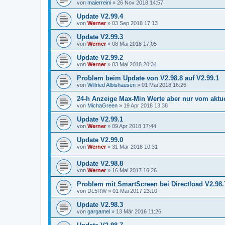
von
maierreini
»
26 Nov 2018 14:57
Update V2.99.4
von
Werner
»
03 Sep 2018 17:13
Update V2.99.3
von
Werner
»
08 Mai 2018 17:05
Update V2.99.2
von
Werner
»
03 Mai 2018 20:34
Problem beim Update von V2.98.8 auf V2.99.1
von
Wilfried Albishausen
»
01 Mai 2018 16:26
24-h Anzeige Max-Min Werte aber nur vom aktue
von
MichaGreen
»
19 Apr 2018 13:38
Update V2.99.1
von
Werner
»
09 Apr 2018 17:44
Update V2.99.0
von
Werner
»
31 Mär 2018 10:31
Update V2.98.8
von
Werner
»
16 Mai 2017 16:26
Problem mit SmartScreen bei Directload V2.98.
von
DL5RW
»
01 Mai 2017 23:10
Update V2.98.3
von
gargamel
»
13 Mär 2016 11:26