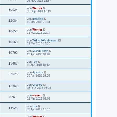
26 Nov 2018 18:57
von
Werner
10934
03 Sep 2018 17:13
von
djpatrick
12084
11 Mai 2018 21:58
von
Werner
10058
03 Mai 2018 20:34
von
Wilfried Albishausen
10668
02 Mai 2018 16:20
von
MichaGreen
10792
19 Apr 2018 18:26
von
Tex
15487
11 Apr 2018 10:12
von
djpatrick
32925
05 Apr 2018 19:38
von
Charles
11267
05 Dez 2017 19:26
von
weneu
8760
02 Mai 2017 09:09
von
Tex
14028
09 Apr 2017 17:57
von
Werner