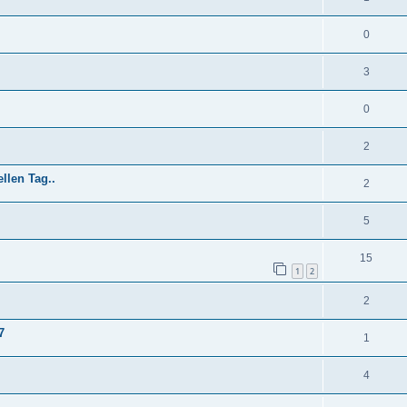
0
3
0
2
llen Tag..
2
5
15
1
2
2
7
1
4