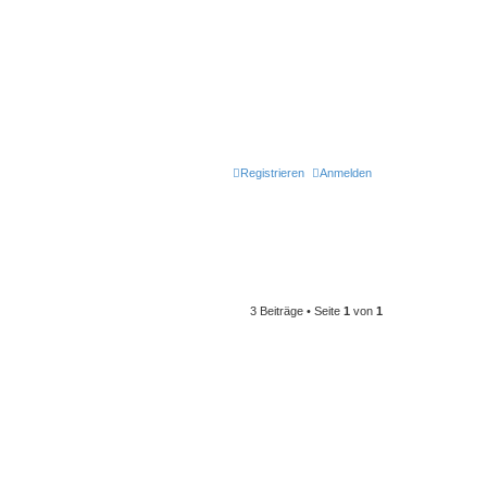
Registrieren
Anmelden
3 Beiträge • Seite
1
von
1