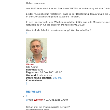
i
a
i
e
Hallo zusammen,
t
r
t
e
e
seit 2015 benutze ich ohne Probleme WSWIN in Verbindung mit der Davi
n
r
n
v
a
Leider muss ich jetzt feststellen, dass in der Darstellung Januar 2025 b
o
g
In der Monatsansicht genau dasselbe Problem.
n
w
In der Tagesansicht und Wochenansicht für 2025 sind alle Messwerte auc
i
Natürlich auch für die anderen Monate bis 01.10.25.
l
d
Was läuft da falsch in der Auswertung? Wer kann helfen?
r
N
o
a
s
c
e
h
o
b
e
n
Werner
Site Admin
Beiträge:
6191
Registriert:
04 Dez 2001 01:00
Wohnort:
Lackenhäuser
Danksagung erhalten:
153 mal
Kontaktdaten:
K
o
n
t
RE: WSWIN
a
Z
k
i
t
B
von
Werner
»
01 Okt 2025 17:49
t
d
e
i
a
i
e
Schon mal die Programmhilfe benutzt?
t
r
Wahrscheinlich nicht.
t
e