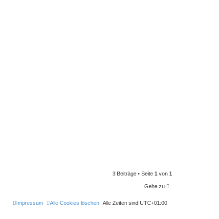
3 Beiträge • Seite
1
von
1
Gehe zu
Impressum
Alle Cookies löschen
Alle Zeiten sind
UTC+01:00