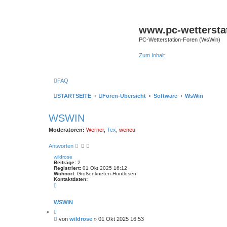
www.pc-wettersta
PC-Wetterstation-Foren (WsWin)
Zum Inhalt
FAQ
STARTSEITE
Foren-Übersicht
Software
WsWin
WSWIN
Moderatoren:
Werner
,
Tex
,
weneu
Antworten
wildrose
Beiträge:
2
Registriert:
01 Okt 2025 16:12
Wohnort:
Großenkneten-Huntlosen
Kontaktdaten:
K
o
n
t
WSWIN
a
Z
k
i
t
B
von
wildrose
»
01 Okt 2025 16:53
t
d
e