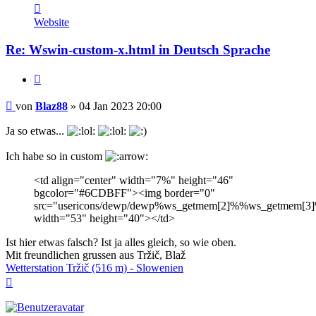
Kontaktdaten
von
Website
Blaz88
Re: Wswin-custom-x.html in Deutsch Sprache
Zitieren
Beitrag
von
Blaz88
»
04 Jan 2023 20:00
Ja so etwas...
Ich habe so in custom
<td align="center" width="7%" height="46"
bgcolor="#6CDBFF"><img border="0"
src="usericons/dewp/dewp%ws_getmem[2]%%ws_getmem[3]
width="53" height="40"></td>
Ist hier etwas falsch? Ist ja alles gleich, so wie oben.
Mit freundlichen grussen aus Tržič, Blaž
Wetterstation Tržič (516 m) - Slowenien
Nach
oben