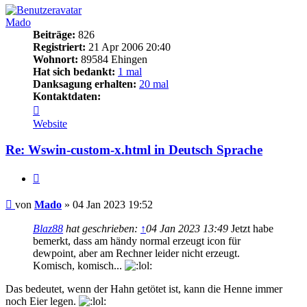
Mado
Beiträge:
826
Registriert:
21 Apr 2006 20:40
Wohnort:
89584 Ehingen
Hat sich bedankt:
1 mal
Danksagung erhalten:
20 mal
Kontaktdaten:
Kontaktdaten
von
Website
Mado
Re: Wswin-custom-x.html in Deutsch Sprache
Zitieren
Beitrag
von
Mado
»
04 Jan 2023 19:52
Blaz88
hat geschrieben:
↑
04 Jan 2023 13:49
Jetzt habe
bemerkt, dass am händy normal erzeugt icon für
dewpoint, aber am Rechner leider nicht erzeugt.
Komisch, komisch...
Das bedeutet, wenn der Hahn getötet ist, kann die Henne immer
noch Eier legen.