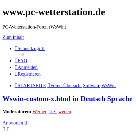
www.pc-wetterstation.de
PC-Wetterstation-Foren (WsWin)
Zum Inhalt
Schnellzugriff
FAQ
Anmelden
Registrieren
STARTSEITE
Foren-Übersicht
Software
WsWin
Wswin-custom-x.html in Deutsch Sprache
Moderatoren:
Werner
,
Tex
,
weneu
Antworten