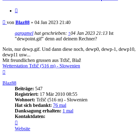
Zitieren
Beitrag
von
Blaz88
»
04 Jan 2023 21:40
gargamel
hat geschrieben:
↑
04 Jan 2023 21:13
Ist
"dewpoint.gif" denn auf deinem Rechner?
Nein, nur dewp.gif. Und dann diese noch, dewp0, dewp-1, dewp10,
dewp11 usw...
Mit freundlichen grussen aus Tržič, Blaž
Wetterstation Tržič (516 m) - Slowenien
Nach
oben
Blaz88
Beiträge:
547
Registriert:
17 Mär 2010 08:55
Wohnort:
Tržič (516 m) - Slowenien
Hat sich bedankt:
76 mal
Danksagung erhalten:
1 mal
Kontaktdaten:
Kontaktdaten
von
Website
Blaz88