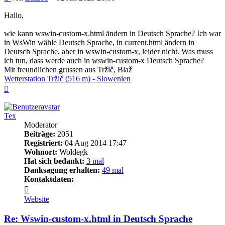
Hallo,
wie kann wswin-custom-x.html ändern in Deutsch Sprache? Ich war
in WsWin wähle Deutsch Sprache, in current.html ändern in
Deutsch Sprache, aber in wswin-custom-x, leider nicht. Was muss
ich tun, dass werde auch in wswin-custom-x Deutsch Sprache?
Mit freundlichen grussen aus Tržič, Blaž
Wetterstation Tržič (516 m) - Slowenien
Nach
oben
Tex
Moderator
Beiträge:
2051
Registriert:
04 Aug 2014 17:47
Wohnort:
Woldegk
Hat sich bedankt:
3 mal
Danksagung erhalten:
49 mal
Kontaktdaten:
Kontaktdaten
von
Website
Tex
Re: Wswin-custom-x.html in Deutsch Sprache