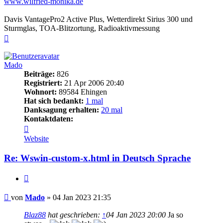
www.wilfried-monika.de
Davis VantagePro2 Active Plus, Wetterdirekt Sirius 300 und
Sturmglas, TOA-Blitzortung, Radioaktivmessung
Nach
oben
Mado
Beiträge:
826
Registriert:
21 Apr 2006 20:40
Wohnort:
89584 Ehingen
Hat sich bedankt:
1 mal
Danksagung erhalten:
20 mal
Kontaktdaten:
Kontaktdaten
von
Website
Mado
Re: Wswin-custom-x.html in Deutsch Sprache
Zitieren
Beitrag
von
Mado
»
04 Jan 2023 21:35
Blaz88
hat geschrieben:
↑
04 Jan 2023 20:00
Ja so