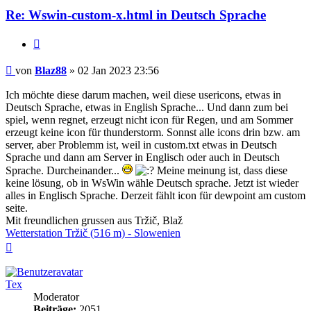
Re: Wswin-custom-x.html in Deutsch Sprache
Zitieren
Beitrag
von
Blaz88
»
02 Jan 2023 23:56
Ich möchte diese darum machen, weil diese usericons, etwas in
Deutsch Sprache, etwas in English Sprache... Und dann zum bei
spiel, wenn regnet, erzeugt nicht icon für Regen, und am Sommer
erzeugt keine icon für thunderstorm. Sonnst alle icons drin bzw. am
server, aber Problemm ist, weil in custom.txt etwas in Deutsch
Sprache und dann am Server in Englisch oder auch in Deutsch
Sprache. Durcheinander...
Meine meinung ist, dass diese
keine lösung, ob in WsWin wähle Deutsch sprache. Jetzt ist wieder
alles in Englisch Sprache. Derzeit fählt icon für dewpoint am custom
seite.
Mit freundlichen grussen aus Tržič, Blaž
Wetterstation Tržič (516 m) - Slowenien
Nach
oben
Tex
Moderator
Beiträge:
2051