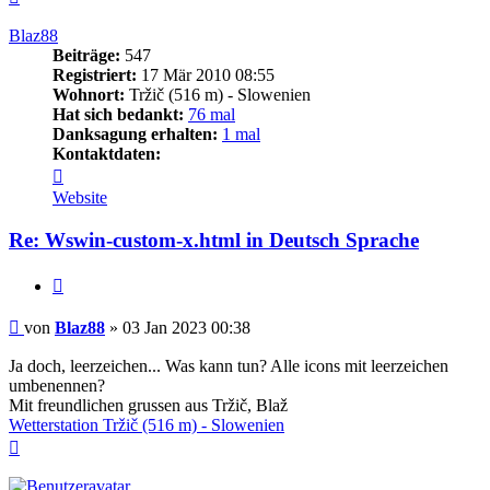
oben
Blaz88
Beiträge:
547
Registriert:
17 Mär 2010 08:55
Wohnort:
Tržič (516 m) - Slowenien
Hat sich bedankt:
76 mal
Danksagung erhalten:
1 mal
Kontaktdaten:
Kontaktdaten
von
Website
Blaz88
Re: Wswin-custom-x.html in Deutsch Sprache
Zitieren
Beitrag
von
Blaz88
»
03 Jan 2023 00:38
Ja doch, leerzeichen... Was kann tun? Alle icons mit leerzeichen
umbenennen?
Mit freundlichen grussen aus Tržič, Blaž
Wetterstation Tržič (516 m) - Slowenien
Nach
oben