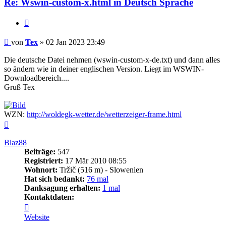
Re: Wswin-custom-x.html in Deutsch Sprache
Zitieren
Beitrag
von
Tex
»
02 Jan 2023 23:49
Die deutsche Datei nehmen (wswin-custom-x-de.txt) und dann alles
so ändern wie in deiner englischen Version. Liegt im WSWIN-
Downloadbereich....
Gruß Tex
WZN:
http://woldegk-wetter.de/wetterzeiger-frame.html
Nach
oben
Blaz88
Beiträge:
547
Registriert:
17 Mär 2010 08:55
Wohnort:
Tržič (516 m) - Slowenien
Hat sich bedankt:
76 mal
Danksagung erhalten:
1 mal
Kontaktdaten:
Kontaktdaten
von
Website
Blaz88