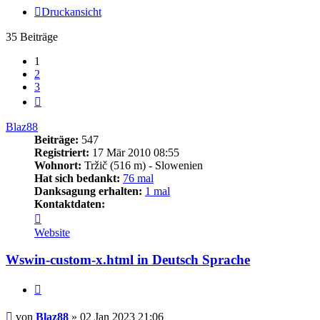
Druckansicht
35 Beiträge
1
2
3
Nächste
Blaz88
Beiträge:
547
Registriert:
17 Mär 2010 08:55
Wohnort:
Tržič (516 m) - Slowenien
Hat sich bedankt:
76 mal
Danksagung erhalten:
1 mal
Kontaktdaten:
Kontaktdaten
von
Website
Blaz88
Wswin-custom-x.html in Deutsch Sprache
Zitieren
Beitrag
von
Blaz88
»
02 Jan 2023 21:06