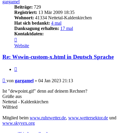
gargamel
Beiträge:
729
Registriert:
13 Mär 2009 18:35
Wohnort:
41334 Nettetal-Kaldenkirchen
Hat sich bedankt:
4 mal
Danksagung erhalten:
17 mal
Kontaktdaten:
Kontaktdaten
von
Website
gargamel
Re: Wswin-custom-x.html in Deutsch Sprache
Zitieren
Beitrag
von
gargamel
»
04 Jan 2023 21:13
Ist "dewpoint.gif" denn auf deinem Rechner?
Grüße aus
Nettetal - Kaldenkirchen
Wilfried
Mitglied beim
www.ruhrwetter.de
,
www.wettersektor.de
und
www.skyvex.org