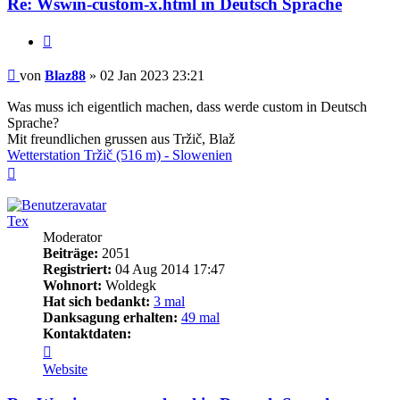
Re: Wswin-custom-x.html in Deutsch Sprache
Zitieren
Beitrag
von
Blaz88
»
02 Jan 2023 23:21
Was muss ich eigentlich machen, dass werde custom in Deutsch
Sprache?
Mit freundlichen grussen aus Tržič, Blaž
Wetterstation Tržič (516 m) - Slowenien
Nach
oben
Tex
Moderator
Beiträge:
2051
Registriert:
04 Aug 2014 17:47
Wohnort:
Woldegk
Hat sich bedankt:
3 mal
Danksagung erhalten:
49 mal
Kontaktdaten:
Kontaktdaten
von
Website
Tex