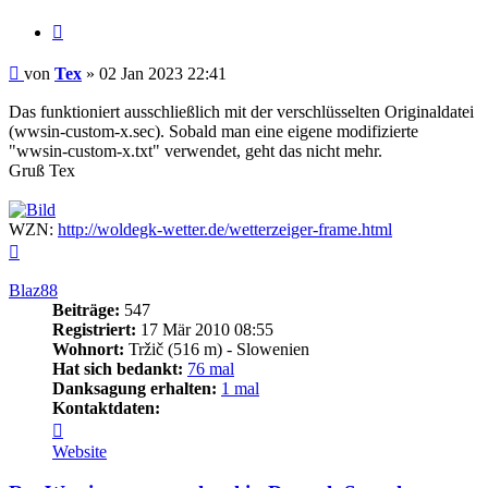
Zitieren
Beitrag
von
Tex
»
02 Jan 2023 22:41
Das funktioniert ausschließlich mit der verschlüsselten Originaldatei
(wwsin-custom-x.sec). Sobald man eine eigene modifizierte
"wwsin-custom-x.txt" verwendet, geht das nicht mehr.
Gruß Tex
WZN:
http://woldegk-wetter.de/wetterzeiger-frame.html
Nach
oben
Blaz88
Beiträge:
547
Registriert:
17 Mär 2010 08:55
Wohnort:
Tržič (516 m) - Slowenien
Hat sich bedankt:
76 mal
Danksagung erhalten:
1 mal
Kontaktdaten:
Kontaktdaten
von
Website
Blaz88