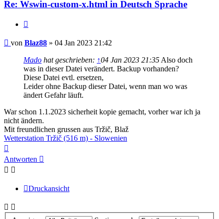
Re: Wswin-custom-x.html in Deutsch Sprache
Zitieren
Beitrag
von
Blaz88
»
04 Jan 2023 21:42
Mado
hat geschrieben:
↑
04 Jan 2023 21:35
Also doch
was in dieser Datei verändert. Backup vorhanden?
Diese Datei evtl. ersetzen,
Leider ohne Backup dieser Datei, wenn man wo was
ändert Gefahr läuft.
War schon 1.1.2023 sicherheit kopie gemacht, vorher war ich ja
nicht ändern.
Mit freundlichen grussen aus Tržič, Blaž
Wetterstation Tržič (516 m) - Slowenien
Nach
oben
Antworten
Druckansicht