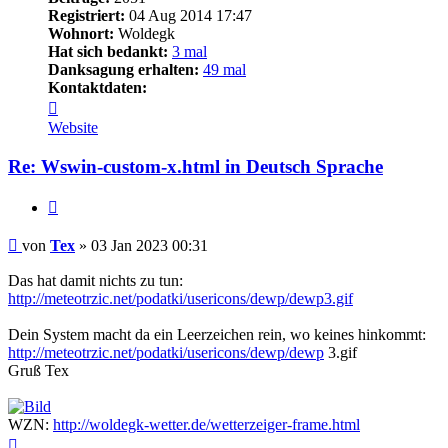
Registriert:
04 Aug 2014 17:47
Wohnort:
Woldegk
Hat sich bedankt:
3 mal
Danksagung erhalten:
49 mal
Kontaktdaten:
Kontaktdaten
von
Website
Tex
Re: Wswin-custom-x.html in Deutsch Sprache
Zitieren
Beitrag
von
Tex
»
03 Jan 2023 00:31
Das hat damit nichts zu tun:
http://meteotrzic.net/podatki/usericons/dewp/dewp3.gif
Dein System macht da ein Leerzeichen rein, wo keines hinkommt:
http://meteotrzic.net/podatki/usericons/dewp/dewp
3.gif
Gruß Tex
WZN:
http://woldegk-wetter.de/wetterzeiger-frame.html
Nach