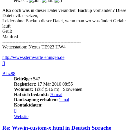
etwas...
Also doch was in dieser Datei verändert. Backup vorhanden? Diese
Datei evtl. ersetzen,
Leider ohne Backup dieser Datei, wenn man wo was ändert Gefahr
läuft.
Gruß
Manfred
------------------------------------------------------
Wetterstation: Nexus TE923 HW4
http://www.sternwarte-ehingen.de
Nach
oben
Blaz88
Beiträge:
547
Registriert:
17 Mär 2010 08:55
Wohnort:
Tržič (516 m) - Slowenien
Hat sich bedankt:
76 mal
Danksagung erhalten:
1 mal
Kontaktdaten:
Kontaktdaten
von
Website
Blaz88
Re: Wswin-custom-x.html in Deutsch Sprache