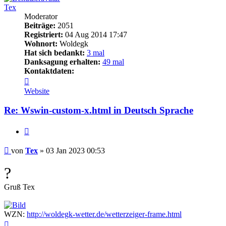
Tex
Moderator
Beiträge:
2051
Registriert:
04 Aug 2014 17:47
Wohnort:
Woldegk
Hat sich bedankt:
3 mal
Danksagung erhalten:
49 mal
Kontaktdaten:
Kontaktdaten
von
Website
Tex
Re: Wswin-custom-x.html in Deutsch Sprache
Zitieren
Beitrag
von
Tex
»
03 Jan 2023 00:53
?
Gruß Tex
WZN:
http://woldegk-wetter.de/wetterzeiger-frame.html
Nach