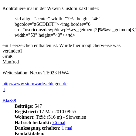
Kontrolliere mal in der Wswin-Custom-x.txt unter:
<td align="center" width="7%" height="46"
bgcolor="#6CDBFF"><img border="0"
src="usericons/dewp/dewp%ws_getmem[2]%%ws_getmem[3]
width="53" height="40"></td>
ein Leerzeichen enthalten ist. Wurde hier möglicherweise was
verändert?
Gruß
Manfred
------------------------------------------------------
Wetterstation: Nexus TE923 HW4
http://www.sternwarte-ehingen.de
Nach
oben
Blaz88
Beiträge:
547
Registriert:
17 Mär 2010 08:55
Wohnort:
Tržič (516 m) - Slowenien
Hat sich bedankt:
76 mal
Danksagung erhalten:
1 mal
Kontaktdaten: