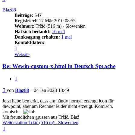
oben
Blaz88
Beiträge:
547
Registriert:
17 Mär 2010 08:55
Wohnort:
Tržič (516 m) - Slowenien
Hat sich bedankt:
76 mal
Danksagung erhalten:
1 mal
Kontaktdaten:
Kontaktdaten
von
Website
Blaz88
Re: Wswin-custom-x.html in Deutsch Sprache
Zitieren
Beitrag
von
Blaz88
»
04 Jan 2023 13:49
Jetzt habe bemerkt, dass am händy normal erzeugt icon für
dewpoint, aber am Rechner leider nicht erzeugt. Komisch,
komisch...
Mit freundlichen grussen aus Tržič, Blaž
Wetterstation Tržič (516 m) - Slowenien
Nach
oben