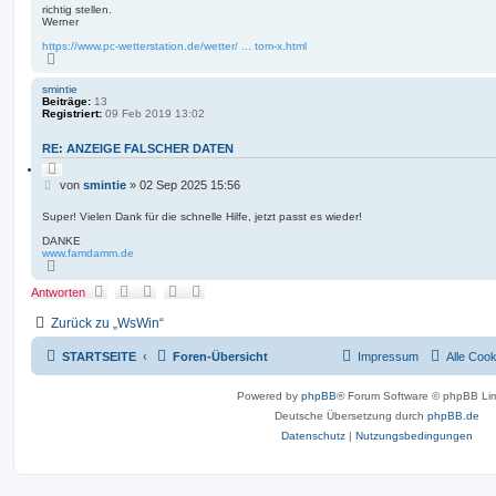
g
n
richtig stellen.
W
Werner
e
r
https://www.pc-wetterstation.de/wetter/ ... tom-x.html
N
n
a
e
c
r
smintie
h
Beiträge:
13
o
Registriert:
09 Feb 2019 13:02
b
e
n
RE: ANZEIGE FALSCHER DATEN
Z
i
B
von
smintie
»
02 Sep 2025 15:56
t
e
i
i
e
Super! Vielen Dank für die schnelle Hilfe, jetzt passt es wieder!
r
t
e
DANKE
r
n
www.famdamm.de
a
N
g
a
c
Antworten
h
o
Zurück zu „WsWin“
b
e
n
STARTSEITE
Foren-Übersicht
Impressum
Alle Coo
Powered by
phpBB
® Forum Software © phpBB Lim
Deutsche Übersetzung durch
phpBB.de
Datenschutz
|
Nutzungsbedingungen