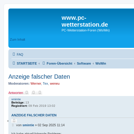
www.pc-
wetterstation.de
PC-Wetterstation-Foren (WsWin)
Zum Inhalt
FAQ
STARTSEITE
Foren-Übersicht
Software
WsWin
Anzeige falscher Daten
Moderatoren:
Werner
,
Tex
,
weneu
Antworten
smintie
Beiträge:
13
Registriert:
09 Feb 2019 13:02
ANZEIGE FALSCHER DATEN
Z
i
B
von
smintie
»
02 Sep 2025 11:14
t
e
i
i
e
Ich habe aktuell folgende Probleme: