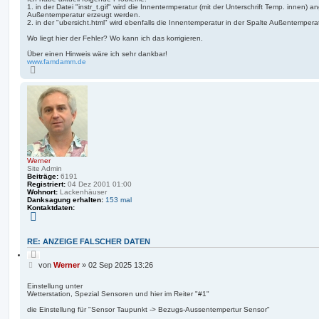
r
1. in der Datei "instr_t.gif" wird die Innentermperatur (mit der Unterschrift Temp. innen) a
t
e
Außentemperatur erzeugt werden.
r
n
2. in der "ubersicht.html" wird ebenfalls die Innentemperatur in der Spalte Außentempera
a
g
Wo liegt hier der Fehler? Wo kann ich das korrigieren.
Über einen Hinweis wäre ich sehr dankbar!
www.famdamm.de
N
a
c
h
o
b
e
n
Werner
Site Admin
Beiträge:
6191
Registriert:
04 Dez 2001 01:00
Wohnort:
Lackenhäuser
Danksagung erhalten:
153 mal
Kontaktdaten:
K
o
n
t
RE: ANZEIGE FALSCHER DATEN
a
Z
k
i
t
B
von
Werner
»
02 Sep 2025 13:26
t
d
e
i
a
i
e
t
Einstellung unter
r
e
Wetterstation, Spezial Sensoren und hier im Reiter "#1"
t
e
n
r
n
v
die Einstellung für "Sensor Taupunkt -> Bezugs-Aussentempertur Sensor"
a
o