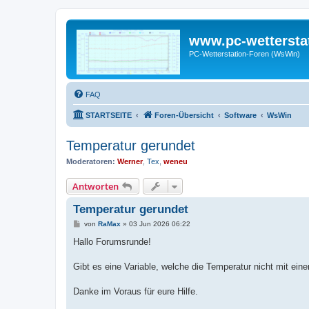
www.pc-wettersta
PC-Wetterstation-Foren (WsWin)
FAQ
STARTSEITE
Foren-Übersicht
Software
WsWin
Temperatur gerundet
Moderatoren:
Werner
,
Tex
,
weneu
Antworten
Temperatur gerundet
B
von
RaMax
»
03 Jun 2026 06:22
e
i
Hallo Forumsrunde!
t
r
a
Gibt es eine Variable, welche die Temperatur nicht mit ei
g
Danke im Voraus für eure Hilfe.