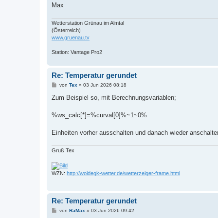
Max
Wetterstation Grünau im Almtal
(Österreich)
www.gruenau.tv
-------------------------------
Station: Vantage Pro2
Re: Temperatur gerundet
B
von
Tex
»
03 Jun 2026 08:18
e
i
Zum Beispiel so, mit Berechnungsvariablen;
t
r
a
%ws_calc[*]=%curval[0]%~1~0%
g
Einheiten vorher ausschalten und danach wieder anschalte
Gruß Tex
WZN:
http://woldegk-wetter.de/wetterzeiger-frame.html
Re: Temperatur gerundet
B
von
RaMax
»
03 Jun 2026 09:42
e