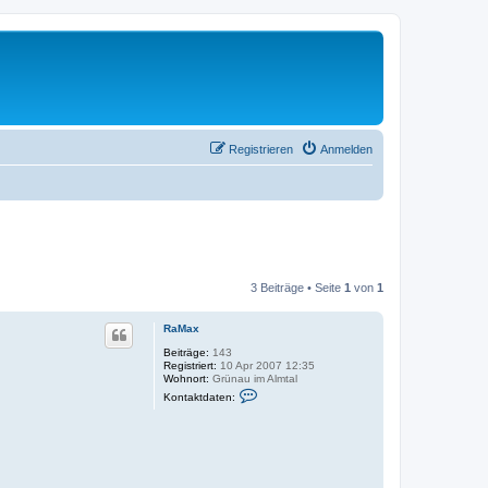
Registrieren
Anmelden
3 Beiträge • Seite
1
von
1
RaMax
Beiträge:
143
Registriert:
10 Apr 2007 12:35
Wohnort:
Grünau im Almtal
K
Kontaktdaten:
o
n
t
a
k
t
d