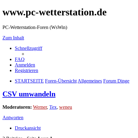
www.pc-wetterstation.de
PC-Wetterstation-Foren (WsWin)
Zum Inhalt
Schnellzugriff
FAQ
Anmelden
Registrieren
STARTSEITE
Foren-Übersicht
Allgemeines
Forum Dinge
CSV umwandeln
Moderatoren:
Werner
,
Tex
,
weneu
Antworten
Druckansicht