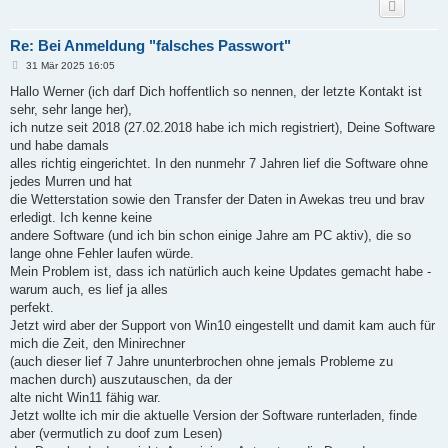
Re: Bei Anmeldung "falsches Passwort"
B
31 Mär 2025 16:05
e
i
Hallo Werner (ich darf Dich hoffentlich so nennen, der letzte Kontakt ist
t
sehr, sehr lange her),
r
a
ich nutze seit 2018 (27.02.2018 habe ich mich registriert), Deine Software
g
und habe damals
alles richtig eingerichtet. In den nunmehr 7 Jahren lief die Software ohne
jedes Murren und hat
die Wetterstation sowie den Transfer der Daten in Awekas treu und brav
erledigt. Ich kenne keine
andere Software (und ich bin schon einige Jahre am PC aktiv), die so
lange ohne Fehler laufen würde.
Mein Problem ist, dass ich natürlich auch keine Updates gemacht habe -
warum auch, es lief ja alles
perfekt.
Jetzt wird aber der Support von Win10 eingestellt und damit kam auch für
mich die Zeit, den Minirechner
(auch dieser lief 7 Jahre ununterbrochen ohne jemals Probleme zu
machen durch) auszutauschen, da der
alte nicht Win11 fähig war.
Jetzt wollte ich mir die aktuelle Version der Software runterladen, finde
aber (vermutlich zu doof zum Lesen)