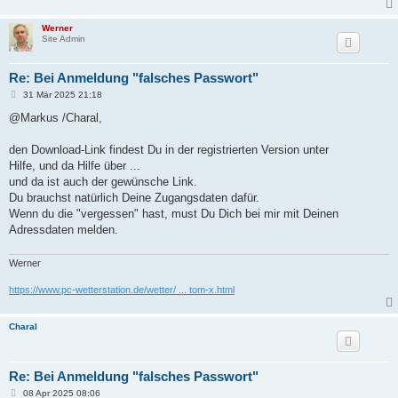
Werner
Site Admin
Re: Bei Anmeldung "falsches Passwort"
B
31 Mär 2025 21:18
e
i
@Markus /Charal,
t
r
a
den Download-Link findest Du in der registrierten Version unter
g
Hilfe, und da Hilfe über ...
und da ist auch der gewünsche Link.
Du brauchst natürlich Deine Zugangsdaten dafür.
Wenn du die "vergessen" hast, must Du Dich bei mir mit Deinen
Adressdaten melden.
Werner
https://www.pc-wetterstation.de/wetter/ ... tom-x.html
Charal
Re: Bei Anmeldung "falsches Passwort"
B
08 Apr 2025 08:06