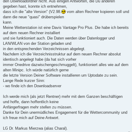
den Downloadordner nicht. Aus einigen Antworten, die Du anderen
gegeben hast, konnte ich entnehmen,
dass ich die "alte Version" (V2.98.
vom alten Rechner kopieren soll und
dann die neue "quasi" drüberspielen
kann.
Meine Wetterstation ist eine Davis Vantage Pro Plus. Die habe ich bereits
auf dem neuen Rechner installiert
und sie funktioniert auch. Die Daten werden über Datenlogger und
LAN/WLAN von der Station geladen und
in den entsprechenden Verzeichnissen abgelegt.
Nachdem ich die Verzeichnisstruktur auf dem neuen Rechner absolut
identisch angelegt habe (da hat sich vorher
immer Onedrive dazwischengeschmuggelt), funktioniert alles wie auf dem
alten Minipc. Ich würde natürlich gerne
die letzte Version Deiner Software installieren um Uptodate zu sein.
Lange Rede kurzer Sinn:
- wo finde ich den Downloadserver
Ich werde mich (als jetzt Rentner) mehr mit dem Ganzen beschäftigen
und hoffe, dann hoffentlich keine
Anfängerfragen mehr stellen zu müssen.
Danke für Dein unermüdliches Engagement für die Wettercommunity und
ich freue mich auf Deine Antwort.
LG Dr. Markus Mierzwa (alias Charal).