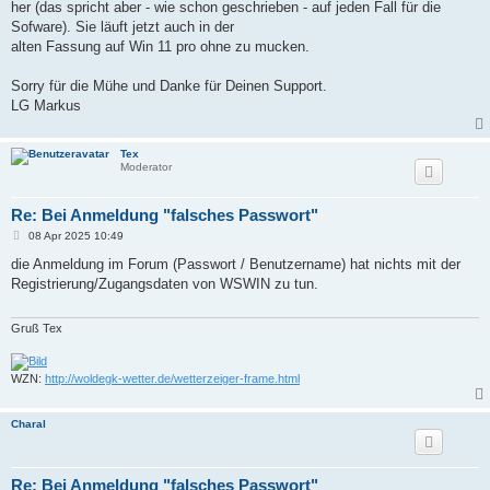
her (das spricht aber - wie schon geschrieben - auf jeden Fall für die
Sofware). Sie läuft jetzt auch in der
alten Fassung auf Win 11 pro ohne zu mucken.
Sorry für die Mühe und Danke für Deinen Support.
LG Markus
Tex
Moderator
Re: Bei Anmeldung "falsches Passwort"
B
08 Apr 2025 10:49
e
i
die Anmeldung im Forum (Passwort / Benutzername) hat nichts mit der
t
Registrierung/Zugangsdaten von WSWIN zu tun.
r
a
g
Gruß Tex
WZN:
http://woldegk-wetter.de/wetterzeiger-frame.html
Charal
Re: Bei Anmeldung "falsches Passwort"