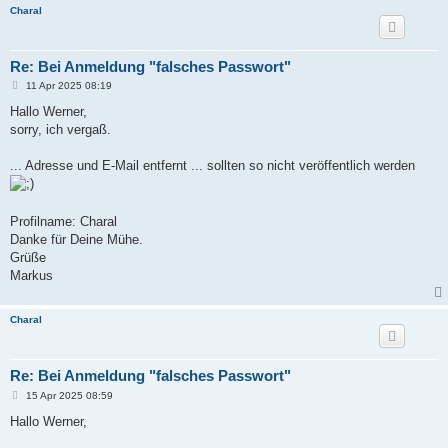
Charal
Re: Bei Anmeldung "falsches Passwort"
B
11 Apr 2025 08:19
e
i
Hallo Werner,
t
sorry, ich vergaß.
r
a
g
... Adresse und E-Mail entfernt ... sollten so nicht veröffentlich werden
Profilname: Charal
Danke für Deine Mühe.
Grüße
Markus
Charal
Re: Bei Anmeldung "falsches Passwort"
B
15 Apr 2025 08:59
e
i
Hallo Werner,
t
r