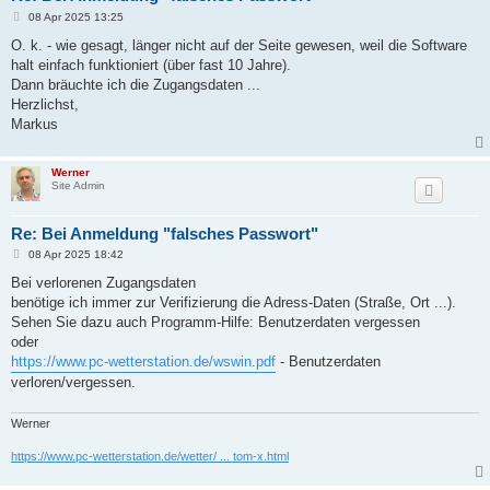
B
08 Apr 2025 13:25
e
i
O. k. - wie gesagt, länger nicht auf der Seite gewesen, weil die Software
t
halt einfach funktioniert (über fast 10 Jahre).
r
a
Dann bräuchte ich die Zugangsdaten ...
g
Herzlichst,
Markus
Werner
Site Admin
Re: Bei Anmeldung "falsches Passwort"
B
08 Apr 2025 18:42
e
i
Bei verlorenen Zugangsdaten
t
benötige ich immer zur Verifizierung die Adress-Daten (Straße, Ort ...).
r
a
Sehen Sie dazu auch Programm-Hilfe: Benutzerdaten vergessen
g
oder
https://www.pc-wetterstation.de/wswin.pdf
- Benutzerdaten
verloren/vergessen.
Werner
https://www.pc-wetterstation.de/wetter/ ... tom-x.html