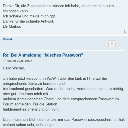
e
i
Danke Dir, die Zugangsdaten müsste ich habe, da ich mich ja auch
t
einloggen kann.
r
a
Ich schaue und melde mich ggf.
g
Danke für die schnelle Antwort.
LG Markus
Charal
Re: Bei Anmeldung "falsches Passwort"
B
08 Apr 2025 10:07
e
i
Hallo Werner,
t
r
a
ich habe jetzt versucht, in WsWin über den Link in Hilfe auf die
g
entsprechende Seite zu kommen und
bin krachend gescheitert. Warum das so ist, verstehe ich nicht so richtig,
aber gut. Ich kann mich mit
meinem Anmeldenamen Charal und dem entsprechenden Passwort im
Forum anmelden. Für die Station
funktioniert es offensichtlich nicht.
Dann muss ich Dich doch bitten, mir das Passwort rauszusuchen. Ist halt
einfach schon sehr, sehr lange