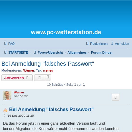
www.pc-wetterstation.de
FAQ
Registrieren
Anmelden
STARTSEITE
Foren-Übersicht
Allgemeines
Forum Dinge
Bei Anmeldung "falsches Passwort"
Moderatoren:
Werner
,
Tex
,
weneu
Antworten
10 Beiträge • Seite
1
von
1
Werner
Site Admin
Bei Anmeldung "falsches Passwort"
B
16 Dez 2020 11:25
e
i
Da das Forum jetzt in einer ganz aktuellen Version läuft und
t
bei der Migration die Kennwörter nicht übernommen werden konnten,
r