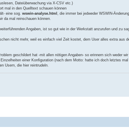
uslesen, Dateiüberwachung via X-CSV etc.)
dort mal in den Quelltext schauen können
ält- eine sog.
wswin-analyse.html
, die immer bei jedweder WSWIN-Änderun
 wir da mal reinschauen können.
eiterführenden Angaben, ist so gut wie in der Werkstatt anzurufen und zu sa
schen nicht mehr, weil es einfach viel Zeit kostet, dem User alles extra aus 
oblem geschildert hat -mit allen nötigen Angaben- so erinnern sich weder wi
Einzelheiten einer Konfiguration (nach dem Motto: hatte ich doch letztes mal
n Usern, die hier reintrudeln.