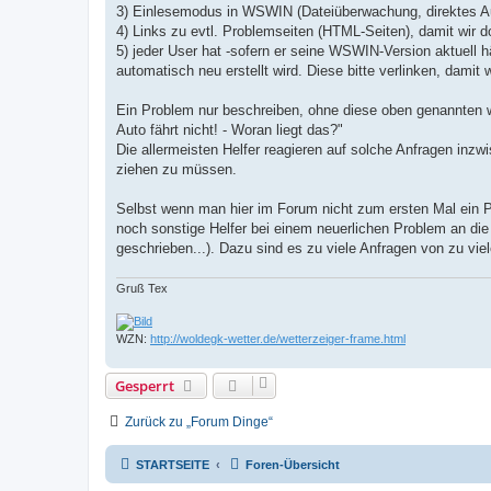
3) Einlesemodus in WSWIN (Dateiüberwachung, direktes A
4) Links zu evtl. Problemseiten (HTML-Seiten), damit wir 
5) jeder User hat -sofern er seine WSWIN-Version aktuell h
automatisch neu erstellt wird. Diese bitte verlinken, damit
Ein Problem nur beschreiben, ohne diese oben genannten w
Auto fährt nicht! - Woran liegt das?"
Die allermeisten Helfer reagieren auf solche Anfragen inzwi
ziehen zu müssen.
Selbst wenn man hier im Forum nicht zum ersten Mal ein Pr
noch sonstige Helfer bei einem neuerlichen Problem an die 
geschrieben...). Dazu sind es zu viele Anfragen von zu viele
Gruß Tex
WZN:
http://woldegk-wetter.de/wetterzeiger-frame.html
Gesperrt
Zurück zu „Forum Dinge“
STARTSEITE
Foren-Übersicht