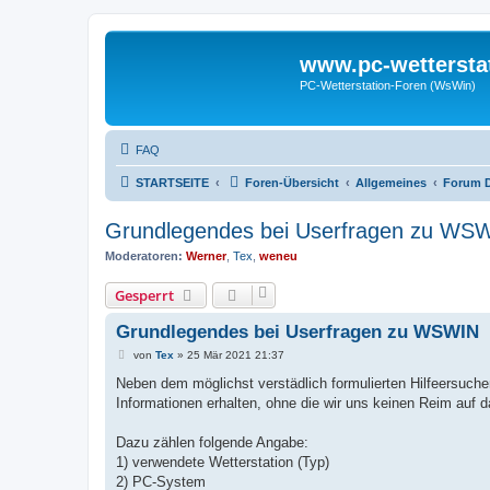
www.pc-wettersta
PC-Wetterstation-Foren (WsWin)
FAQ
STARTSEITE
Foren-Übersicht
Allgemeines
Forum 
Grundlegendes bei Userfragen zu WS
Moderatoren:
Werner
,
Tex
,
weneu
Gesperrt
Grundlegendes bei Userfragen zu WSWIN
B
von
Tex
»
25 Mär 2021 21:37
e
i
Neben dem möglichst verstädlich formulierten Hilfeersuchen
t
Informationen erhalten, ohne die wir uns keinen Reim auf
r
a
g
Dazu zählen folgende Angabe:
1) verwendete Wetterstation (Typ)
2) PC-System