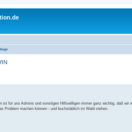
tion.de
Dinge
WIN
 ist für uns Admins und sonstigen Hilfswilligen immer ganz wichtig, daß wir w
 das Problem machen können - und buchstäblich im Wald stehen.