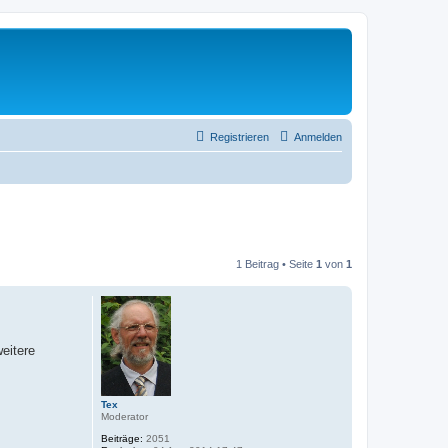
Registrieren
Anmelden
1 Beitrag • Seite
1
von
1
eitere
Tex
Moderator
Beiträge:
2051