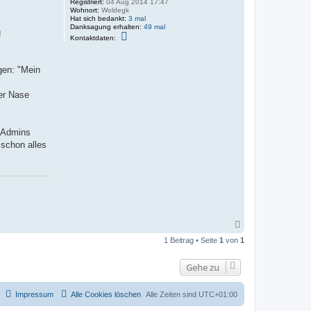
Registriert:
04 Aug 2014 17:47
Wohnort:
Woldegk
Hat sich bedankt:
3 mal
Danksagung erhalten:
49 mal
g
K
Kontaktdaten:
o
n
t
a
gen: "Mein
k
t
d
der Nase
a
t
e
n
r Admins
v
o
 schon alles
n
T
e
x
N
a
1 Beitrag • Seite
1
von
1
c
h
o
Gehe zu
b
e
n
Impressum
Alle Cookies löschen
Alle Zeiten sind
UTC+01:00