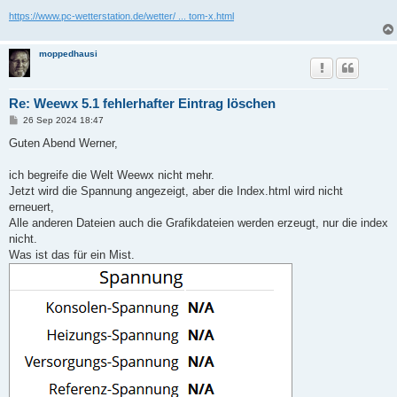
https://www.pc-wetterstation.de/wetter/ ... tom-x.html
moppedhausi
Re: Weewx 5.1 fehlerhafter Eintrag löschen
B
26 Sep 2024 18:47
e
i
Guten Abend Werner,
t
r
a
ich begreife die Welt Weewx nicht mehr.
g
Jetzt wird die Spannung angezeigt, aber die Index.html wird nicht
erneuert,
Alle anderen Dateien auch die Grafikdateien werden erzeugt, nur die index
nicht.
Was ist das für ein Mist.