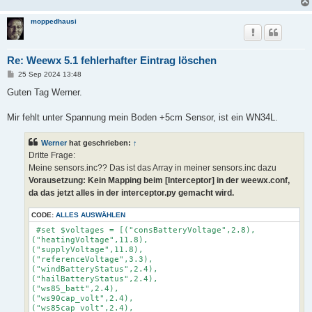
moppedhausi
Re: Weewx 5.1 fehlerhafter Eintrag löschen
B
25 Sep 2024 13:48
e
i
Guten Tag Werner.
t
r
a
Mir fehlt unter Spannung mein Boden +5cm Sensor, ist ein WN34L.
g
Werner
hat geschrieben:
↑
Dritte Frage:
Meine sensors.inc?? Das ist das Array in meiner sensors.inc dazu
Vorausetzung: Kein Mapping beim [Interceptor] in der weewx.conf,
da das jetzt alles in der interceptor.py gemacht wird.
CODE:
ALLES AUSWÄHLEN
 #set $voltages = [("consBatteryVoltage",2.8),

("heatingVoltage",11.8),

("supplyVoltage",11.8),

("referenceVoltage",3.3),

("windBatteryStatus",2.4),

("hailBatteryStatus",2.4),

("ws85_batt",2.4),

("ws90cap_volt",2.4),

("ws85cap_volt",2.4),
