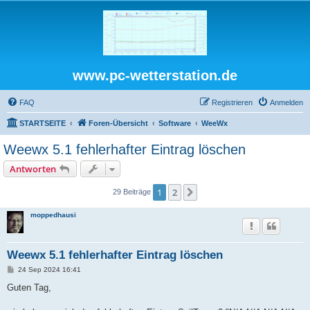
www.pc-wetterstation.de
FAQ
Registrieren
Anmelden
STARTSEITE
Foren-Übersicht
Software
WeeWx
Weewx 5.1 fehlerhafter Eintrag löschen
Antworten
1
2
Nächste
29 Beiträge
moppedhausi
Weewx 5.1 fehlerhafter Eintrag löschen
B
24 Sep 2024 16:41
e
i
Guten Tag,
t
r