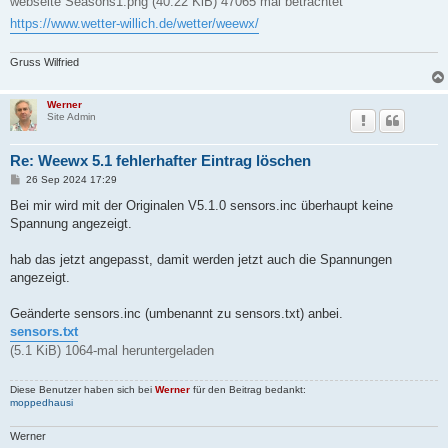
webseite Seasons1.png (40.22 KiB) 47065 mal betrachtet
https://www.wetter-willich.de/wetter/weewx/
Gruss Wilfried
Werner
Site Admin
Re: Weewx 5.1 fehlerhafter Eintrag löschen
B
26 Sep 2024 17:29
e
i
Bei mir wird mit der Originalen V5.1.0 sensors.inc überhaupt keine
t
Spannung angezeigt.
r
a
g
hab das jetzt angepasst, damit werden jetzt auch die Spannungen
angezeigt.
Geänderte sensors.inc (umbenannt zu sensors.txt) anbei.
sensors.txt
(5.1 KiB) 1064-mal heruntergeladen
Diese Benutzer haben sich bei
Werner
für den Beitrag bedankt:
moppedhausi
Werner