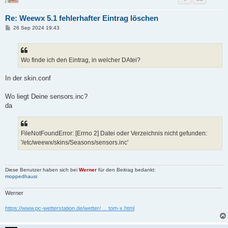
Re: Weewx 5.1 fehlerhafter Eintrag löschen
B
26 Sep 2024 19:43
e
i
t
r
a
Wo finde ich den Eintrag, in welcher DAtei?
g
In der skin.conf
Wo liegt Deine sensors.inc?
da
FileNotFoundError: [Errno 2] Datei oder Verzeichnis nicht gefunden:
'/etc/weewx/skins/Seasons/sensors.inc'
Diese Benutzer haben sich bei
Werner
für den Beitrag bedankt:
moppedhausi
Werner
https://www.pc-wetterstation.de/wetter/ ... tom-x.html