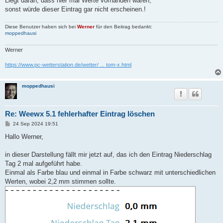
Liegt daran, dass hier mal Werte vorhanden waren,
sonst würde dieser Eintrag gar nicht erscheinen.!
Diese Benutzer haben sich bei
Werner
für den Beitrag bedankt:
moppedhausi
Werner
https://www.pc-wetterstation.de/wetter/ ... tom-x.html
moppedhausi
Re: Weewx 5.1 fehlerhafter Eintrag löschen
B
24 Sep 2024 19:51
e
i
Hallo Werner,
t
r
a
in dieser Darstellung fällt mir jetzt auf, das ich den Eintrag Niederschlag
g
Tag 2 mal aufgeführt habe.
Einmal als Farbe blau und einmal in Farbe schwarz mit unterschiedlichen
Werten, wobei 2,2 mm stimmen sollte.