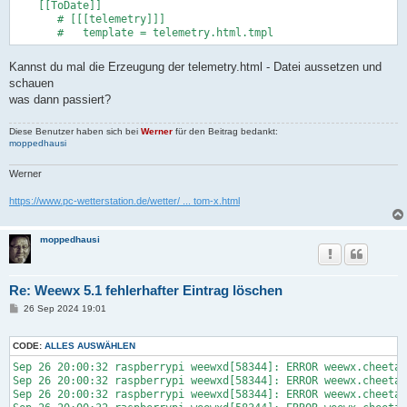
    [[ToDate]]

       # [[[telemetry]]]

Kannst du mal die Erzeugung der telemetry.html - Datei aussetzen und
schauen
was dann passiert?
Diese Benutzer haben sich bei
Werner
für den Beitrag bedankt:
moppedhausi
Werner
https://www.pc-wetterstation.de/wetter/ ... tom-x.html
moppedhausi
Re: Weewx 5.1 fehlerhafter Eintrag löschen
B
26 Sep 2024 19:01
e
i
t
CODE:
ALLES AUSWÄHLEN
r
a
Sep 26 20:00:32 raspberrypi weewxd[58344]: ERROR weewx.cheetah
g
Sep 26 20:00:32 raspberrypi weewxd[58344]: ERROR weewx.cheetah
Sep 26 20:00:32 raspberrypi weewxd[58344]: ERROR weewx.cheetah