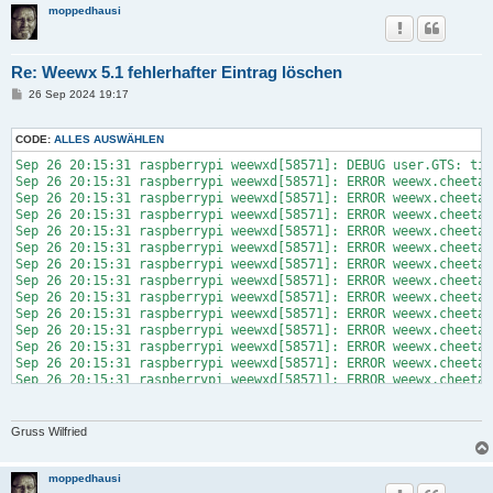
moppedhausi
Re: Weewx 5.1 fehlerhafter Eintrag löschen
B
26 Sep 2024 19:17
e
i
t
CODE:
ALLES AUSWÄHLEN
r
a
Sep 26 20:15:31 raspberrypi weewxd[58571]: DEBUG user.GTS: tim
g
Sep 26 20:15:31 raspberrypi weewxd[58571]: ERROR weewx.cheetah
Sep 26 20:15:31 raspberrypi weewxd[58571]: ERROR weewx.cheetah
Sep 26 20:15:31 raspberrypi weewxd[58571]: ERROR weewx.cheetah
Sep 26 20:15:31 raspberrypi weewxd[58571]: ERROR weewx.cheetah
Sep 26 20:15:31 raspberrypi weewxd[58571]: ERROR weewx.cheetah
Sep 26 20:15:31 raspberrypi weewxd[58571]: ERROR weewx.cheetah
Sep 26 20:15:31 raspberrypi weewxd[58571]: ERROR weewx.cheetah
Sep 26 20:15:31 raspberrypi weewxd[58571]: ERROR weewx.cheetah
Sep 26 20:15:31 raspberrypi weewxd[58571]: ERROR weewx.cheetah
Sep 26 20:15:31 raspberrypi weewxd[58571]: ERROR weewx.cheetah
Sep 26 20:15:31 raspberrypi weewxd[58571]: ERROR weewx.cheetah
Sep 26 20:15:31 raspberrypi weewxd[58571]: ERROR weewx.cheetah
Sep 26 20:15:31 raspberrypi weewxd[58571]: ERROR weewx.cheetah
Sep 26 20:15:31 raspberrypi weewxd[58571]: ERROR weewx.cheetah
Sep 26 20:15:31 raspberrypi weewxd[58571]: ERROR weewx.cheetah
Sep 26 20:15:31 raspberrypi weewxd[58571]: ERROR weewx.cheetah
Gruss Wilfried
Sep 26 20:15:32 raspberrypi weewxd[58571]: ERROR weewx.cheetah
Sep 26 20:15:32 raspberrypi weewxd[58571]: ERROR weewx.cheetah
Sep 26 20:15:32 raspberrypi weewxd[58571]: ERROR weewx.cheetah
moppedhausi