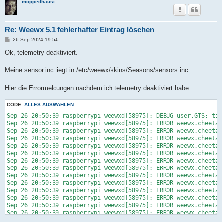
moppedhausi
Re: Weewx 5.1 fehlerhafter Eintrag löschen
B
26 Sep 2024 19:54
e
i
Ok, telemetry deaktiviert.
t
r
a
Meine sensor.inc liegt in /etc/weewx/skins/Seasons/sensors.inc
g
Hier die Errormeldungen nachdem ich telemetry deaktiviert habe.
CODE:
ALLES AUSWÄHLEN
Sep 26 20:50:39 raspberrypi weewxd[58975]: DEBUG user.GTS: tim
Sep 26 20:50:39 raspberrypi weewxd[58975]: ERROR weewx.cheetah
Sep 26 20:50:39 raspberrypi weewxd[58975]: ERROR weewx.cheetah
Sep 26 20:50:39 raspberrypi weewxd[58975]: ERROR weewx.cheetah
Sep 26 20:50:39 raspberrypi weewxd[58975]: ERROR weewx.cheetah
Sep 26 20:50:39 raspberrypi weewxd[58975]: ERROR weewx.cheetah
Sep 26 20:50:39 raspberrypi weewxd[58975]: ERROR weewx.cheetah
Sep 26 20:50:39 raspberrypi weewxd[58975]: ERROR weewx.cheetah
Sep 26 20:50:39 raspberrypi weewxd[58975]: ERROR weewx.cheetah
Sep 26 20:50:39 raspberrypi weewxd[58975]: ERROR weewx.cheetah
Sep 26 20:50:39 raspberrypi weewxd[58975]: ERROR weewx.cheetah
Sep 26 20:50:39 raspberrypi weewxd[58975]: ERROR weewx.cheetah
Sep 26 20:50:39 raspberrypi weewxd[58975]: ERROR weewx.cheetah
Sep 26 20:50:39 raspberrypi weewxd[58975]: ERROR weewx.cheetah
Sep 26 20:50:39 raspberrypi weewxd[58975]: ERROR weewx.cheetah