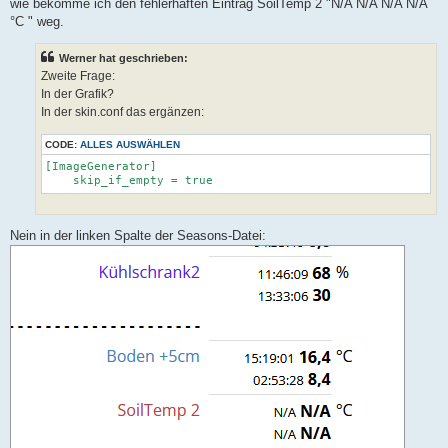
a
wie bekomme ich den fehlerhaften Eintrag SoilTemp 2 "N/A N/A N/A N/A
g
°C " weg.
Werner hat geschrieben:
Zweite Frage:
In der Grafik?
In der skin.conf das ergänzen:
CODE:
ALLES AUSWÄHLEN
[ImageGenerator]

    skip_if_empty = true
Nein in der linken Spalte der Seasons-Datei: