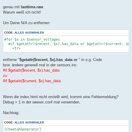
genau mit
lasttime.raw
.
Warum weiß ich nicht!
Um Deine N/A zu entfernen
CODE:
ALLES AUSWÄHLEN
#for $x in $sensor_voltages

  #if $getattr($recent, $x).has_data or $getattr($current, $x)
entferne "
$getattr($recent, $x).has_data or
" in o.g. Code
bzw. ändere generell mal in der sensors.inc:
#if $getattr($recent, $x).has_data
zu
#if $getattr($current, $x).has_data
Wenn die index.html nicht erstellt wird, kommt eine Fehlermeldung?
Debug = 1 in der weewx.conf mal verwenden.
Nachtrag:
CODE:
ALLES AUSWÄHLEN
[CheetahGenerator]
