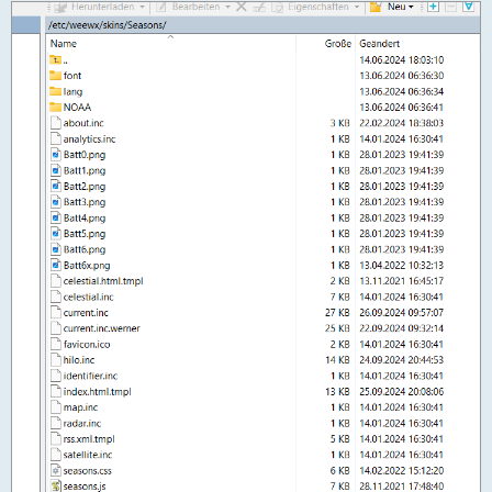
Sep 26 20:50:39 raspberrypi weewxd[58975]: ERROR weewx.cheetah
Sep 26 20:50:39 raspberrypi weewxd[58975]: ERROR weewx.cheetah