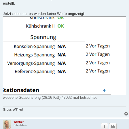
("soilTempBatt16",1.2),

erstellt.
("leafTempBatt1",1.2),

("leafTempBatt2",1.2),

Jetzt sehe ich, es werden keine Werte angezeigt:
("leafTempBatt3",1.2),

("leafTempBatt4",1.2),

("leafTempBatt5",1.2),

("leafTempBatt6",1.2),

("leafTempBatt7",1.2),

("leafTempBatt8",1.2),

("leafWetBatt1",1.2),

("leafWetBatt2",1.2),

("leafWetBatt3",1.2),

("leafWetBatt4",1.2),

("leafWetBatt5",1.2),

("leafWetBatt6",1.2),

("leafWetBatt7",1.2),

("leafWetBatt8",1.2),

webseite Seasons.png (26.16 KiB) 47082 mal betrachtet
Gruss Wilfried
Werner
Site Admin