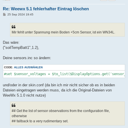
Re: Weewx 5.1 fehlerhafter Eintrag löschen
B
25 Sep 2024 19:45
e
i
t
r
a
Mir fehlt unter Spannung mein Boden +5cm Sensor, ist ein WN34L.
g
Das wäre:
("soilTempBatt1",1.2),
Deine sensors.inc so ändern:
CODE:
ALLES AUSWÄHLEN
und/oder in der skin.conf (da bin ich mir nicht sicher ob es in beiden
Dateien eingetragen werden muss, da ich die Original-Dateien von
WeeWx 5.1.0 nicht nutze)
## Get the list of sensor observations from the configuration file,
otherwise
## fallback to a very rudimentary set.