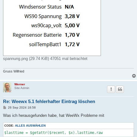
spannung.png (29.74 KiB) 47051 mal betrachtet
Gruss Wilfried
Werner
Site Admin
Re: Weewx 5.1 fehlerhafter Eintrag löschen
B
26 Sep 2024 18:58
e
i
Was ich herausgefunden habe, hat WeeWx Probleme mit
t
r
CODE:
a
ALLES AUSWÄHLEN
g
$lasttime = $getattr($recent, $x).lasttime.raw