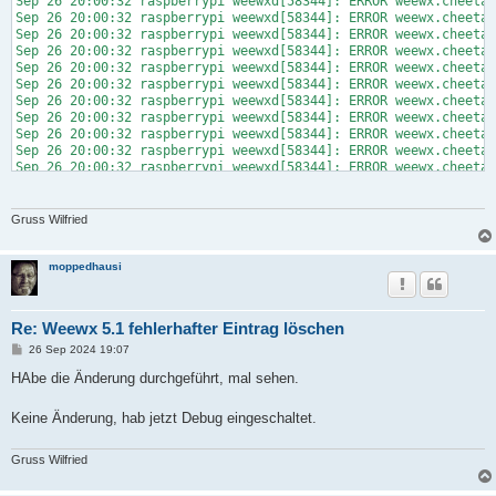
Sep 26 20:00:32 raspberrypi weewxd[58344]: ERROR weewx.cheetah
Sep 26 20:00:32 raspberrypi weewxd[58344]: ERROR weewx.cheetah
Sep 26 20:00:32 raspberrypi weewxd[58344]: ERROR weewx.cheetah
Sep 26 20:00:32 raspberrypi weewxd[58344]: ERROR weewx.cheetah
Sep 26 20:00:32 raspberrypi weewxd[58344]: ERROR weewx.cheetah
Sep 26 20:00:32 raspberrypi weewxd[58344]: ERROR weewx.cheetah
Sep 26 20:00:32 raspberrypi weewxd[58344]: ERROR weewx.cheetah
Sep 26 20:00:32 raspberrypi weewxd[58344]: ERROR weewx.cheetah
Sep 26 20:00:32 raspberrypi weewxd[58344]: ERROR weewx.cheetah
Sep 26 20:00:32 raspberrypi weewxd[58344]: ERROR weewx.cheetah
Sep 26 20:00:32 raspberrypi weewxd[58344]: ERROR weewx.cheetah
Sep 26 20:00:32 raspberrypi weewxd[58344]: ERROR weewx.cheetah
Sep 26 20:00:32 raspberrypi weewxd[58344]: ERROR weewx.cheetah
Sep 26 20:00:32 raspberrypi weewxd[58344]: ERROR weewx.cheetah
Gruss Wilfried
Sep 26 20:00:32 raspberrypi weewxd[58344]: ERROR weewx.cheetah
Sep 26 20:00:32 raspberrypi weewxd[58344]: ERROR weewx.cheetah
Sep 26 20:00:32 raspberrypi weewxd[58344]: ERROR weewx.cheetah
moppedhausi
Sep 26 20:00:32 raspberrypi weewxd[58344]: ERROR weewx.cheetah
Sep 26 20:00:32 raspberrypi weewxd[58344]: ERROR weewx.cheetah
Sep 26 20:00:32 raspberrypi weewxd[58344]: ERROR weewx.cheetah
Re: Weewx 5.1 fehlerhafter Eintrag löschen
Sep 26 20:00:32 raspberrypi weewxd[58344]: ERROR weewx.cheetah
Sep 26 20:00:32 raspberrypi weewxd[58344]: ERROR weewx.cheetah
B
26 Sep 2024 19:07
e
Sep 26 20:00:32 raspberrypi weewxd[58344]: ERROR weewx.cheetah
i
HAbe die Änderung durchgeführt, mal sehen.
Sep 26 20:00:32 raspberrypi weewxd[58344]: ERROR weewx.cheetah
t
Sep 26 20:00:32 raspberrypi weewxd[58344]: ERROR weewx.cheetah
r
Sep 26 20:00:32 raspberrypi weewxd[58344]: ERROR weewx.cheetah
a
Keine Änderung, hab jetzt Debug eingeschaltet.
g
Sep 26 20:00:32 raspberrypi weewxd[58344]: ERROR weewx.cheetah
Sep 26 20:00:32 raspberrypi weewxd[58344]: ERROR weewx.cheetah
Gruss Wilfried
Sep 26 20:00:32 raspberrypi weewxd[58344]: ERROR weewx.cheetah