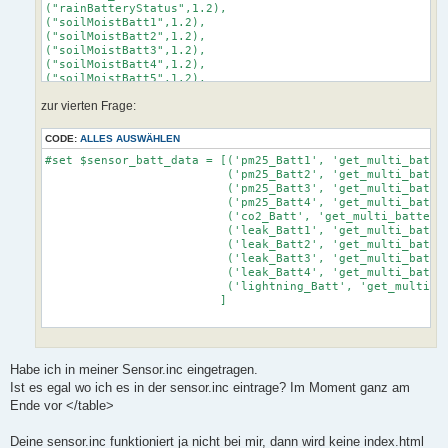
("rainBatteryStatus",1.2),

("soilMoistBatt1",1.2),

("soilMoistBatt2",1.2),

("soilMoistBatt3",1.2),

("soilMoistBatt4",1.2),

("soilMoistBatt5",1.2),

("soilMoistBatt6",1.2),

zur vierten Frage:
("soilMoistBatt7",1.2),

("soilMoistBatt8",1.2),

("soilMoistBatt9",1.2),

CODE:
ALLES AUSWÄHLEN
("soilMoistBatt10",1.2),

#set $sensor_batt_data = [('pm25_Batt1', 'get_multi_batter
("soilMoistBatt11",1.2),

                          ('pm25_Batt2', 'get_multi_batter
("soilMoistBatt12",1.2),

                          ('pm25_Batt3', 'get_multi_batter
("soilMoistBatt13",1.2),

                          ('pm25_Batt4', 'get_multi_batter
("soilMoistBatt14",1.2),

                          ('co2_Batt', 'get_multi_battery_
("soilMoistBatt15",1.2),

                          ('leak_Batt1', 'get_multi_batter
("soilMoistBatt16",1.2),

                          ('leak_Batt2', 'get_multi_batter
("soilTempBatt1",1.2),

                          ('leak_Batt3', 'get_multi_batter
("soilTempBatt2",1.2),

                          ('leak_Batt4', 'get_multi_batter
("soilTempBatt3",1.2),

                          ('lightning_Batt', 'get_multi_ba
("soilTempBatt4",1.2),

                         ]

("soilTempBatt5",1.2),

("soilTempBatt6",1.2),

("soilTempBatt7",1.2),

("soilTempBatt8",1.2),

("soilTempBatt9",1.2),

Habe ich in meiner Sensor.inc eingetragen.
("soilTempBatt10",1.2),

Ist es egal wo ich es in der sensor.inc eintrage? Im Moment ganz am
("soilTempBatt11",1.2),

("soilTempBatt12",1.2),

Ende vor </table>
("soilTempBatt13",1.2),

("soilTempBatt14",1.2),

Deine sensor.inc funktioniert ja nicht bei mir, dann wird keine index.html
("soilTempBatt15",1.2),
