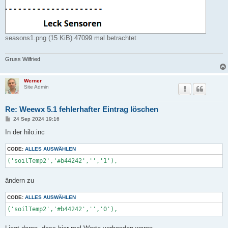
seasons1.png (15 KiB) 47099 mal betrachtet
Gruss Wilfried
Werner
Site Admin
Re: Weewx 5.1 fehlerhafter Eintrag löschen
B
24 Sep 2024 19:16
e
i
In der hilo.inc
t
r
CODE:
a
ALLES AUSWÄHLEN
g
('soilTemp2','#b44242','','1'),
ändern zu
CODE:
ALLES AUSWÄHLEN
('soilTemp2','#b44242','','0'),