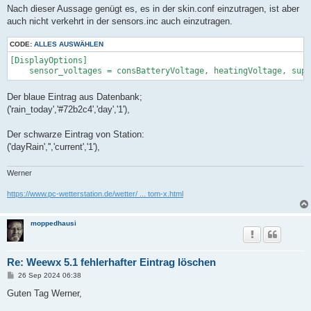
Nach dieser Aussage genügt es, es in der skin.conf einzutragen, ist aber
auch nicht verkehrt in der sensors.inc auch einzutragen.
CODE:
ALLES AUSWÄHLEN
[DisplayOptions]

Der blaue Eintrag aus Datenbank;
('rain_today','#72b2c4','day','1'),
Der schwarze Eintrag von Station:
('dayRain','','current','1'),
Werner
https://www.pc-wetterstation.de/wetter/ ... tom-x.html
moppedhausi
Re: Weewx 5.1 fehlerhafter Eintrag löschen
B
26 Sep 2024 06:38
e
i
Guten Tag Werner,
t
r