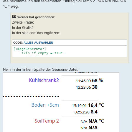
a
wie bekomme ich den fehlerhaften Eintrag SoilTemp 2 "N/A N/A N/A N/A
g
°C " weg.
Werner hat geschrieben:
Zweite Frage:
In der Grafik?
In der skin.conf das ergänzen:
CODE:
ALLES AUSWÄHLEN
[ImageGenerator]

    skip_if_empty = true
Nein in der linken Spalte der Seasons-Datei: