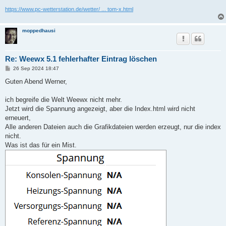
https://www.pc-wetterstation.de/wetter/ ... tom-x.html
moppedhausi
Re: Weewx 5.1 fehlerhafter Eintrag löschen
B
26 Sep 2024 18:47
e
i
Guten Abend Werner,
t
r
a
ich begreife die Welt Weewx nicht mehr.
g
Jetzt wird die Spannung angezeigt, aber die Index.html wird nicht
erneuert,
Alle anderen Dateien auch die Grafikdateien werden erzeugt, nur die index
nicht.
Was ist das für ein Mist.