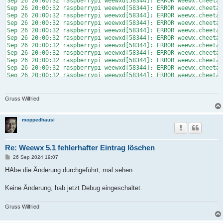
Sep 26 20:00:32 raspberrypi weewxd[58344]: ERROR weewx.cheetah
Sep 26 20:00:32 raspberrypi weewxd[58344]: ERROR weewx.cheetah
Sep 26 20:00:32 raspberrypi weewxd[58344]: ERROR weewx.cheetah
Sep 26 20:00:32 raspberrypi weewxd[58344]: ERROR weewx.cheetah
Sep 26 20:00:32 raspberrypi weewxd[58344]: ERROR weewx.cheetah
Sep 26 20:00:32 raspberrypi weewxd[58344]: ERROR weewx.cheetah
Sep 26 20:00:32 raspberrypi weewxd[58344]: ERROR weewx.cheetah
Sep 26 20:00:32 raspberrypi weewxd[58344]: ERROR weewx.cheetah
Sep 26 20:00:32 raspberrypi weewxd[58344]: ERROR weewx.cheetah
Sep 26 20:00:32 raspberrypi weewxd[58344]: ERROR weewx.cheetah
Sep 26 20:00:32 raspberrypi weewxd[58344]: ERROR weewx.cheetah
Sep 26 20:00:32 raspberrypi weewxd[58344]: ERROR weewx.cheetah
Sep 26 20:00:32 raspberrypi weewxd[58344]: ERROR weewx.cheetah
Sep 26 20:00:32 raspberrypi weewxd[58344]: ERROR weewx.cheetah
Gruss Wilfried
Sep 26 20:00:32 raspberrypi weewxd[58344]: ERROR weewx.cheetah
Sep 26 20:00:32 raspberrypi weewxd[58344]: ERROR weewx.cheetah
Sep 26 20:00:32 raspberrypi weewxd[58344]: ERROR weewx.cheetah
moppedhausi
Sep 26 20:00:32 raspberrypi weewxd[58344]: ERROR weewx.cheetah
Sep 26 20:00:32 raspberrypi weewxd[58344]: ERROR weewx.cheetah
Sep 26 20:00:32 raspberrypi weewxd[58344]: ERROR weewx.cheetah
Re: Weewx 5.1 fehlerhafter Eintrag löschen
Sep 26 20:00:32 raspberrypi weewxd[58344]: ERROR weewx.cheetah
Sep 26 20:00:32 raspberrypi weewxd[58344]: ERROR weewx.cheetah
B
26 Sep 2024 19:07
e
Sep 26 20:00:32 raspberrypi weewxd[58344]: ERROR weewx.cheetah
i
HAbe die Änderung durchgeführt, mal sehen.
Sep 26 20:00:32 raspberrypi weewxd[58344]: ERROR weewx.cheetah
t
Sep 26 20:00:32 raspberrypi weewxd[58344]: ERROR weewx.cheetah
r
Sep 26 20:00:32 raspberrypi weewxd[58344]: ERROR weewx.cheetah
a
Keine Änderung, hab jetzt Debug eingeschaltet.
g
Sep 26 20:00:32 raspberrypi weewxd[58344]: ERROR weewx.cheetah
Sep 26 20:00:32 raspberrypi weewxd[58344]: ERROR weewx.cheetah
Gruss Wilfried
Sep 26 20:00:32 raspberrypi weewxd[58344]: ERROR weewx.cheetah