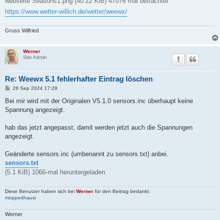
webseite Seasons1.png (40.22 KiB) 47076 mal betrachtet
https://www.wetter-willich.de/wetter/weewx/
Gruss Wilfried
Werner
Site Admin
Re: Weewx 5.1 fehlerhafter Eintrag löschen
B
26 Sep 2024 17:29
e
i
Bei mir wird mit der Originalen V5.1.0 sensors.inc überhaupt keine
t
Spannung angezeigt.
r
a
g
hab das jetzt angepasst, damit werden jetzt auch die Spannungen
angezeigt.
Geänderte sensors.inc (umbenannt zu sensors.txt) anbei.
sensors.txt
(5.1 KiB) 1066-mal heruntergeladen
Diese Benutzer haben sich bei
Werner
für den Beitrag bedankt:
moppedhausi
Werner