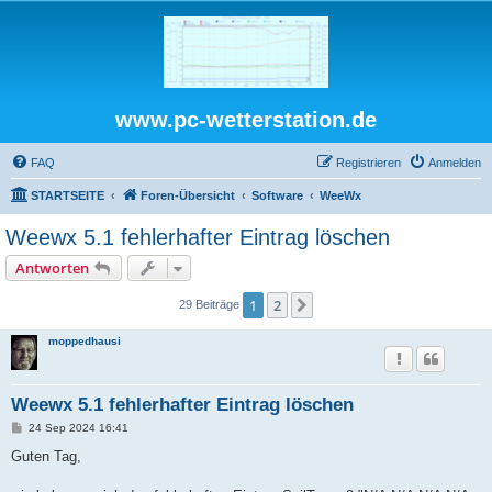
www.pc-wetterstation.de
FAQ
Registrieren
Anmelden
STARTSEITE
Foren-Übersicht
Software
WeeWx
Weewx 5.1 fehlerhafter Eintrag löschen
Antworten
1
2
Nächste
29 Beiträge
moppedhausi
Weewx 5.1 fehlerhafter Eintrag löschen
B
24 Sep 2024 16:41
e
i
Guten Tag,
t
r