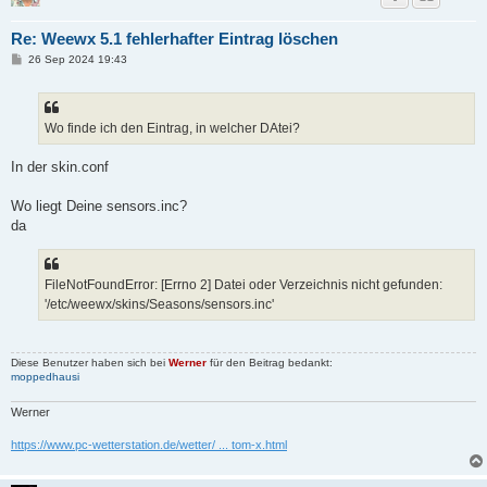
Re: Weewx 5.1 fehlerhafter Eintrag löschen
B
26 Sep 2024 19:43
e
i
t
r
a
Wo finde ich den Eintrag, in welcher DAtei?
g
In der skin.conf
Wo liegt Deine sensors.inc?
da
FileNotFoundError: [Errno 2] Datei oder Verzeichnis nicht gefunden:
'/etc/weewx/skins/Seasons/sensors.inc'
Diese Benutzer haben sich bei
Werner
für den Beitrag bedankt:
moppedhausi
Werner
https://www.pc-wetterstation.de/wetter/ ... tom-x.html