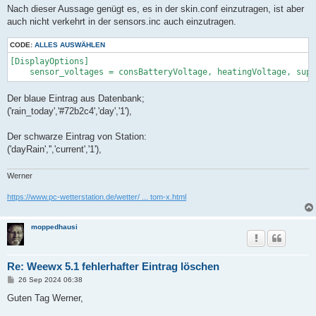
Nach dieser Aussage genügt es, es in der skin.conf einzutragen, ist aber
auch nicht verkehrt in der sensors.inc auch einzutragen.
CODE:
ALLES AUSWÄHLEN
[DisplayOptions]

Der blaue Eintrag aus Datenbank;
('rain_today','#72b2c4','day','1'),
Der schwarze Eintrag von Station:
('dayRain','','current','1'),
Werner
https://www.pc-wetterstation.de/wetter/ ... tom-x.html
moppedhausi
Re: Weewx 5.1 fehlerhafter Eintrag löschen
B
26 Sep 2024 06:38
e
i
Guten Tag Werner,
t
r