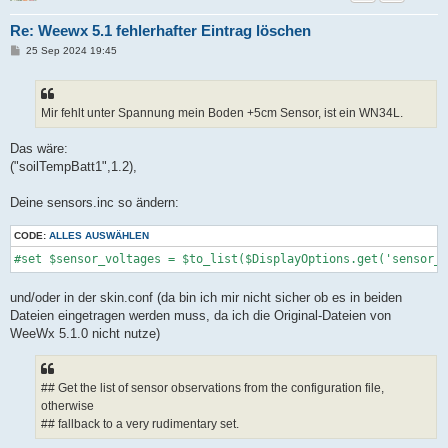
Re: Weewx 5.1 fehlerhafter Eintrag löschen
B
25 Sep 2024 19:45
e
i
t
r
a
Mir fehlt unter Spannung mein Boden +5cm Sensor, ist ein WN34L.
g
Das wäre:
("soilTempBatt1",1.2),
Deine sensors.inc so ändern:
CODE:
ALLES AUSWÄHLEN
und/oder in der skin.conf (da bin ich mir nicht sicher ob es in beiden
Dateien eingetragen werden muss, da ich die Original-Dateien von
WeeWx 5.1.0 nicht nutze)
## Get the list of sensor observations from the configuration file,
otherwise
## fallback to a very rudimentary set.