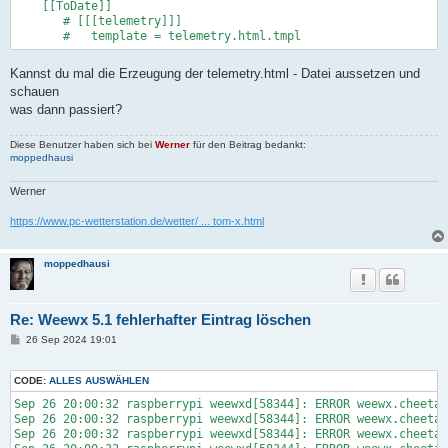
    [[ToDate]]

       # [[[telemetry]]]

Kannst du mal die Erzeugung der telemetry.html - Datei aussetzen und
schauen
was dann passiert?
Diese Benutzer haben sich bei
Werner
für den Beitrag bedankt:
moppedhausi
Werner
https://www.pc-wetterstation.de/wetter/ ... tom-x.html
moppedhausi
Re: Weewx 5.1 fehlerhafter Eintrag löschen
B
26 Sep 2024 19:01
e
i
t
CODE:
ALLES AUSWÄHLEN
r
a
Sep 26 20:00:32 raspberrypi weewxd[58344]: ERROR weewx.cheetah
g
Sep 26 20:00:32 raspberrypi weewxd[58344]: ERROR weewx.cheetah
Sep 26 20:00:32 raspberrypi weewxd[58344]: ERROR weewx.cheetah