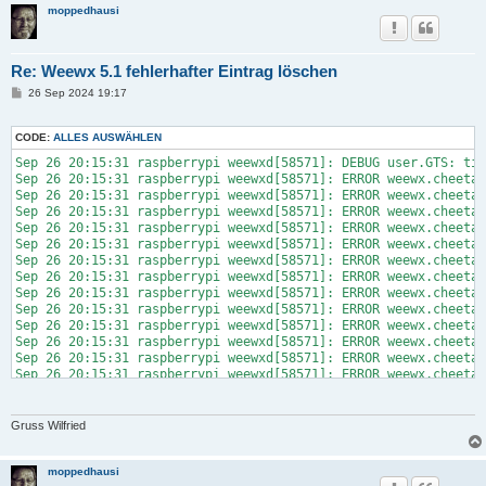
moppedhausi
Re: Weewx 5.1 fehlerhafter Eintrag löschen
B
26 Sep 2024 19:17
e
i
t
CODE:
ALLES AUSWÄHLEN
r
a
Sep 26 20:15:31 raspberrypi weewxd[58571]: DEBUG user.GTS: tim
g
Sep 26 20:15:31 raspberrypi weewxd[58571]: ERROR weewx.cheetah
Sep 26 20:15:31 raspberrypi weewxd[58571]: ERROR weewx.cheetah
Sep 26 20:15:31 raspberrypi weewxd[58571]: ERROR weewx.cheetah
Sep 26 20:15:31 raspberrypi weewxd[58571]: ERROR weewx.cheetah
Sep 26 20:15:31 raspberrypi weewxd[58571]: ERROR weewx.cheetah
Sep 26 20:15:31 raspberrypi weewxd[58571]: ERROR weewx.cheetah
Sep 26 20:15:31 raspberrypi weewxd[58571]: ERROR weewx.cheetah
Sep 26 20:15:31 raspberrypi weewxd[58571]: ERROR weewx.cheetah
Sep 26 20:15:31 raspberrypi weewxd[58571]: ERROR weewx.cheetah
Sep 26 20:15:31 raspberrypi weewxd[58571]: ERROR weewx.cheetah
Sep 26 20:15:31 raspberrypi weewxd[58571]: ERROR weewx.cheetah
Sep 26 20:15:31 raspberrypi weewxd[58571]: ERROR weewx.cheetah
Sep 26 20:15:31 raspberrypi weewxd[58571]: ERROR weewx.cheetah
Sep 26 20:15:31 raspberrypi weewxd[58571]: ERROR weewx.cheetah
Sep 26 20:15:31 raspberrypi weewxd[58571]: ERROR weewx.cheetah
Sep 26 20:15:31 raspberrypi weewxd[58571]: ERROR weewx.cheetah
Gruss Wilfried
Sep 26 20:15:32 raspberrypi weewxd[58571]: ERROR weewx.cheetah
Sep 26 20:15:32 raspberrypi weewxd[58571]: ERROR weewx.cheetah
Sep 26 20:15:32 raspberrypi weewxd[58571]: ERROR weewx.cheetah
moppedhausi