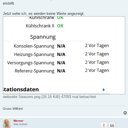
("soilTempBatt16",1.2),

erstellt.
("leafTempBatt1",1.2),

("leafTempBatt2",1.2),

Jetzt sehe ich, es werden keine Werte angezeigt:
("leafTempBatt3",1.2),

("leafTempBatt4",1.2),

("leafTempBatt5",1.2),

("leafTempBatt6",1.2),

("leafTempBatt7",1.2),

("leafTempBatt8",1.2),

("leafWetBatt1",1.2),

("leafWetBatt2",1.2),

("leafWetBatt3",1.2),

("leafWetBatt4",1.2),

("leafWetBatt5",1.2),

("leafWetBatt6",1.2),

("leafWetBatt7",1.2),

("leafWetBatt8",1.2),

webseite Seasons.png (26.16 KiB) 47093 mal betrachtet
Gruss Wilfried
Werner
Site Admin