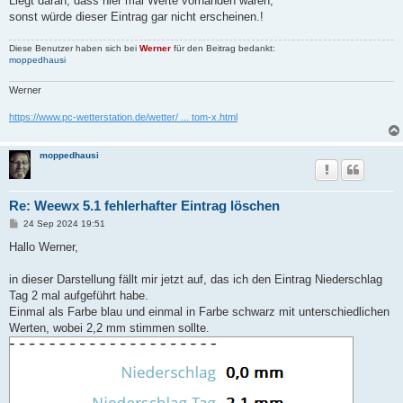
Liegt daran, dass hier mal Werte vorhanden waren,
sonst würde dieser Eintrag gar nicht erscheinen.!
Diese Benutzer haben sich bei
Werner
für den Beitrag bedankt:
moppedhausi
Werner
https://www.pc-wetterstation.de/wetter/ ... tom-x.html
moppedhausi
Re: Weewx 5.1 fehlerhafter Eintrag löschen
B
24 Sep 2024 19:51
e
i
Hallo Werner,
t
r
a
in dieser Darstellung fällt mir jetzt auf, das ich den Eintrag Niederschlag
g
Tag 2 mal aufgeführt habe.
Einmal als Farbe blau und einmal in Farbe schwarz mit unterschiedlichen
Werten, wobei 2,2 mm stimmen sollte.