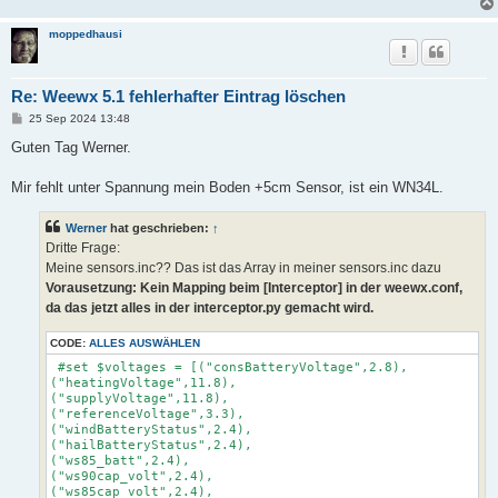
moppedhausi
Re: Weewx 5.1 fehlerhafter Eintrag löschen
B
25 Sep 2024 13:48
e
i
Guten Tag Werner.
t
r
a
Mir fehlt unter Spannung mein Boden +5cm Sensor, ist ein WN34L.
g
Werner
hat geschrieben:
↑
Dritte Frage:
Meine sensors.inc?? Das ist das Array in meiner sensors.inc dazu
Vorausetzung: Kein Mapping beim [Interceptor] in der weewx.conf,
da das jetzt alles in der interceptor.py gemacht wird.
CODE:
ALLES AUSWÄHLEN
 #set $voltages = [("consBatteryVoltage",2.8),

("heatingVoltage",11.8),

("supplyVoltage",11.8),

("referenceVoltage",3.3),

("windBatteryStatus",2.4),

("hailBatteryStatus",2.4),

("ws85_batt",2.4),

("ws90cap_volt",2.4),

("ws85cap_volt",2.4),
