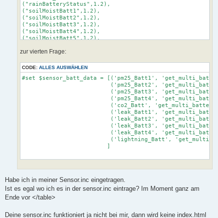
("rainBatteryStatus",1.2),

("soilMoistBatt1",1.2),

("soilMoistBatt2",1.2),

("soilMoistBatt3",1.2),

("soilMoistBatt4",1.2),

("soilMoistBatt5",1.2),

("soilMoistBatt6",1.2),

zur vierten Frage:
("soilMoistBatt7",1.2),

("soilMoistBatt8",1.2),

("soilMoistBatt9",1.2),

CODE:
ALLES AUSWÄHLEN
("soilMoistBatt10",1.2),

#set $sensor_batt_data = [('pm25_Batt1', 'get_multi_batter
("soilMoistBatt11",1.2),

                          ('pm25_Batt2', 'get_multi_batter
("soilMoistBatt12",1.2),

                          ('pm25_Batt3', 'get_multi_batter
("soilMoistBatt13",1.2),

                          ('pm25_Batt4', 'get_multi_batter
("soilMoistBatt14",1.2),

                          ('co2_Batt', 'get_multi_battery_
("soilMoistBatt15",1.2),

                          ('leak_Batt1', 'get_multi_batter
("soilMoistBatt16",1.2),

                          ('leak_Batt2', 'get_multi_batter
("soilTempBatt1",1.2),

                          ('leak_Batt3', 'get_multi_batter
("soilTempBatt2",1.2),

                          ('leak_Batt4', 'get_multi_batter
("soilTempBatt3",1.2),

                          ('lightning_Batt', 'get_multi_ba
("soilTempBatt4",1.2),

                         ]

("soilTempBatt5",1.2),

("soilTempBatt6",1.2),

("soilTempBatt7",1.2),

("soilTempBatt8",1.2),

("soilTempBatt9",1.2),

Habe ich in meiner Sensor.inc eingetragen.
("soilTempBatt10",1.2),

Ist es egal wo ich es in der sensor.inc eintrage? Im Moment ganz am
("soilTempBatt11",1.2),

("soilTempBatt12",1.2),

Ende vor </table>
("soilTempBatt13",1.2),

("soilTempBatt14",1.2),

Deine sensor.inc funktioniert ja nicht bei mir, dann wird keine index.html
("soilTempBatt15",1.2),
