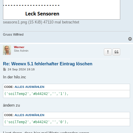
seasons1.png (15 KiB) 47110 mal betrachtet
Gruss Wilfried
Werner
Site Admin
Re: Weewx 5.1 fehlerhafter Eintrag löschen
B
24 Sep 2024 19:16
e
i
In der hilo.inc
t
r
CODE:
a
ALLES AUSWÄHLEN
g
('soilTemp2','#b44242','','1'),
ändern zu
CODE:
ALLES AUSWÄHLEN
('soilTemp2','#b44242','','0'),