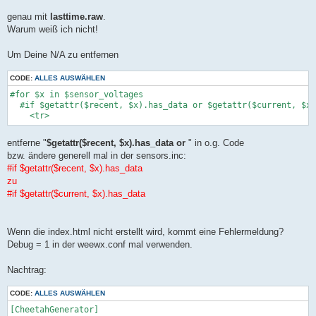
genau mit
lasttime.raw
.
Warum weiß ich nicht!
Um Deine N/A zu entfernen
CODE:
ALLES AUSWÄHLEN
#for $x in $sensor_voltages

  #if $getattr($recent, $x).has_data or $getattr($current, $x)
entferne "
$getattr($recent, $x).has_data or
" in o.g. Code
bzw. ändere generell mal in der sensors.inc:
#if $getattr($recent, $x).has_data
zu
#if $getattr($current, $x).has_data
Wenn die index.html nicht erstellt wird, kommt eine Fehlermeldung?
Debug = 1 in der weewx.conf mal verwenden.
Nachtrag:
CODE:
ALLES AUSWÄHLEN
[CheetahGenerator]
