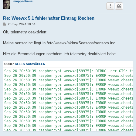
moppedhausi
Re: Weewx 5.1 fehlerhafter Eintrag löschen
B
26 Sep 2024 19:54
e
i
Ok, telemetry deaktiviert.
t
r
a
Meine sensor.inc liegt in /etc/weewx/skins/Seasons/sensors.inc
g
Hier die Errormeldungen nachdem ich telemetry deaktiviert habe.
CODE:
ALLES AUSWÄHLEN
Sep 26 20:50:39 raspberrypi weewxd[58975]: DEBUG user.GTS: tim
Sep 26 20:50:39 raspberrypi weewxd[58975]: ERROR weewx.cheetah
Sep 26 20:50:39 raspberrypi weewxd[58975]: ERROR weewx.cheetah
Sep 26 20:50:39 raspberrypi weewxd[58975]: ERROR weewx.cheetah
Sep 26 20:50:39 raspberrypi weewxd[58975]: ERROR weewx.cheetah
Sep 26 20:50:39 raspberrypi weewxd[58975]: ERROR weewx.cheetah
Sep 26 20:50:39 raspberrypi weewxd[58975]: ERROR weewx.cheetah
Sep 26 20:50:39 raspberrypi weewxd[58975]: ERROR weewx.cheetah
Sep 26 20:50:39 raspberrypi weewxd[58975]: ERROR weewx.cheetah
Sep 26 20:50:39 raspberrypi weewxd[58975]: ERROR weewx.cheetah
Sep 26 20:50:39 raspberrypi weewxd[58975]: ERROR weewx.cheetah
Sep 26 20:50:39 raspberrypi weewxd[58975]: ERROR weewx.cheetah
Sep 26 20:50:39 raspberrypi weewxd[58975]: ERROR weewx.cheetah
Sep 26 20:50:39 raspberrypi weewxd[58975]: ERROR weewx.cheetah
Sep 26 20:50:39 raspberrypi weewxd[58975]: ERROR weewx.cheetah