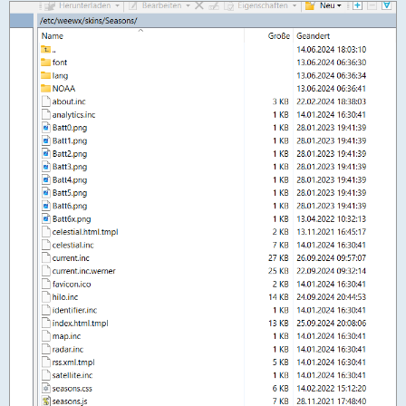
Sep 26 20:50:39 raspberrypi weewxd[58975]: ERROR weewx.cheetah
Sep 26 20:50:39 raspberrypi weewxd[58975]: ERROR weewx.cheetah