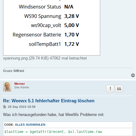
spannung.png (29.74 KiB) 47062 mal betrachtet
Gruss Wilfried
Werner
Site Admin
Re: Weewx 5.1 fehlerhafter Eintrag löschen
B
26 Sep 2024 18:58
e
i
Was ich herausgefunden habe, hat WeeWx Probleme mit
t
r
CODE:
a
ALLES AUSWÄHLEN
g
$lasttime = $getattr($recent, $x).lasttime.raw