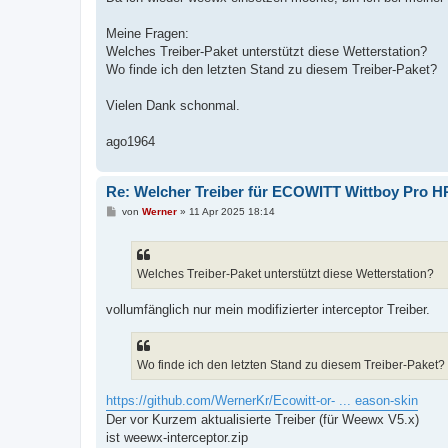
Meine Fragen:
Welches Treiber-Paket unterstützt diese Wetterstation?
Wo finde ich den letzten Stand zu diesem Treiber-Paket?
Vielen Dank schonmal.
ago1964
Re: Welcher Treiber für ECOWITT Wittboy Pro 
B
von
Werner
»
11 Apr 2025 18:14
e
i
t
r
a
Welches Treiber-Paket unterstützt diese Wetterstation?
g
vollumfänglich nur mein modifizierter interceptor Treiber.
Wo finde ich den letzten Stand zu diesem Treiber-Paket?
https://github.com/WernerKr/Ecowitt-or- ... eason-skin
Der vor Kurzem aktualisierte Treiber (für Weewx V5.x)
ist weewx-interceptor.zip