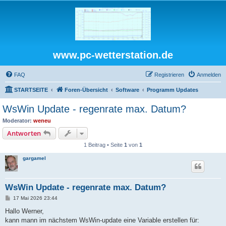
www.pc-wetterstation.de
FAQ
Registrieren
Anmelden
STARTSEITE
Foren-Übersicht
Software
Programm Updates
WsWin Update - regenrate max. Datum?
Moderator:
weneu
Antworten
1 Beitrag • Seite
1
von
1
gargamel
WsWin Update - regenrate max. Datum?
B
17 Mai 2026 23:44
e
i
Hallo Werner,
t
kann mann im nächstem WsWin-update eine Variable erstellen für:
r