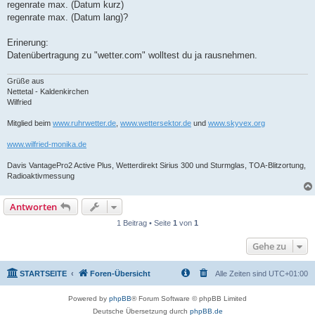
a
regenrate max. (Datum kurz)
g
regenrate max. (Datum lang)?
Erinerung:
Datenübertragung zu "wetter.com" wolltest du ja rausnehmen.
Grüße aus
Nettetal - Kaldenkirchen
Wilfried
Mitglied beim
www.ruhrwetter.de
,
www.wettersektor.de
und
www.skyvex.org
www.wilfried-monika.de
Davis VantagePro2 Active Plus, Wetterdirekt Sirius 300 und Sturmglas, TOA-Blitzortung,
Radioaktivmessung
Antworten
1 Beitrag • Seite
1
von
1
Gehe zu
STARTSEITE
Foren-Übersicht
Alle Zeiten sind
UTC+01:00
Powered by
phpBB
® Forum Software © phpBB Limited
Deutsche Übersetzung durch
phpBB.de