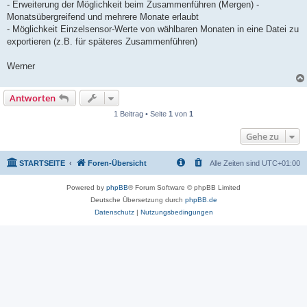
a
- Erweiterung der Möglichkeit beim Zusammenführen (Mergen) -
g
Monatsübergreifend und mehrere Monate erlaubt
- Möglichkeit Einzelsensor-Werte von wählbaren Monaten in eine Datei zu
exportieren (z.B. für späteres Zusammenführen)
Werner
Antworten
1 Beitrag • Seite
1
von
1
Gehe zu
STARTSEITE
Foren-Übersicht
Alle Zeiten sind
UTC+01:00
Powered by
phpBB
® Forum Software © phpBB Limited
Deutsche Übersetzung durch
phpBB.de
Datenschutz
|
Nutzungsbedingungen