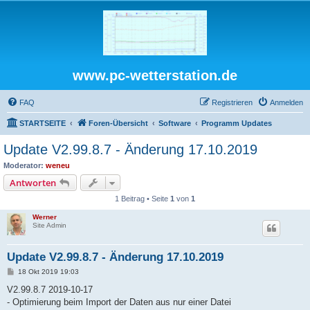
www.pc-wetterstation.de
FAQ
Registrieren
Anmelden
STARTSEITE
Foren-Übersicht
Software
Programm Updates
Update V2.99.8.7 - Änderung 17.10.2019
Moderator:
weneu
Antworten
1 Beitrag • Seite
1
von
1
Werner
Site Admin
Update V2.99.8.7 - Änderung 17.10.2019
B
18 Okt 2019 19:03
e
i
V2.99.8.7 2019-10-17
t
- Optimierung beim Import der Daten aus nur einer Datei
r