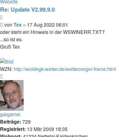
von
Website
Tex
Re: Update V2.99.9.0
Zitieren
Beitrag
von
Tex
»
17 Aug 2022 06:01
oder steht ein Hinweis in der WSWINERR.TXT?
...so ist es.
Gruß Tex
WZN:
http://woldegk-wetter.de/wetterzeiger-frame.html
Nach
oben
gargamel
Beiträge:
729
Registriert:
13 Mär 2009 18:35
Wohnort:
41334 Nettetal-Kaldenkirchen