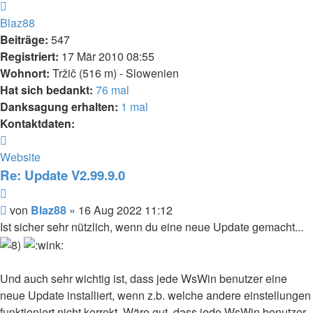
Nach
oben
Blaz88
Beiträge:
547
Registriert:
17 Mär 2010 08:55
Wohnort:
Tržič (516 m) - Slowenien
Hat sich bedankt:
76 mal
Danksagung erhalten:
1 mal
Kontaktdaten:
Kontaktdaten
von
Website
Blaz88
Re: Update V2.99.9.0
Zitieren
Beitrag
von
Blaz88
»
16 Aug 2022 11:12
Ist sicher sehr nützlich, wenn du eine neue Update gemacht...
Und auch sehr wichtig ist, dass jede WsWin benutzer eine
neue Update installiert, wenn z.b. welche andere einstellungen
funktioniert nicht korrekt. Wäre gut, dass jede WsWin benutzer