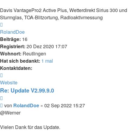
Davis VantagePro2 Active Plus, Wetterdirekt Sirius 300 und
Sturmglas, TOA-Blitzortung, Radioaktivmessung
Nach
oben
RolandDoe
Beiträge:
16
Registriert:
20 Dez 2020 17:07
Wohnort:
Reutlingen
Hat sich bedankt:
1 mal
Kontaktdaten:
Kontaktdaten
von
Website
RolandDoe
Re: Update V2.99.9.0
Zitieren
Beitrag
von
RolandDoe
»
02 Sep 2022 15:27
@Werner
Vielen Dank für das Update.