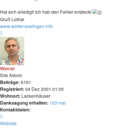
Hat sich erledigt! Ich hab den Fehler entdeckt
Gruß Lothar
www.wetter-esslingen.info
Nach
oben
Werner
Site Admin
Beiträge:
6191
Registriert:
04 Dez 2001 01:00
Wohnort:
Lackenhäuser
Danksagung erhalten:
153 mal
Kontaktdaten:
Kontaktdaten
von
Website