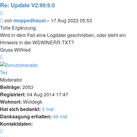
moppedhausi
Re: Update V2.99.9.0
Zitieren
Beitrag
von
moppedhausi
»
17 Aug 2022 05:53
Tolle Ergänzung.
Wird in dem Fall eine Logdatei geschrieben, oder steht ein
Hinweis in der WSWINERR.TXT?
Gruss Wilfried
Nach
oben
Tex
Moderator
Beiträge:
2053
Registriert:
04 Aug 2014 17:47
Wohnort:
Woldegk
Hat sich bedankt:
3 mal
Danksagung erhalten:
49 mal
Kontaktdaten:
Kontaktdaten