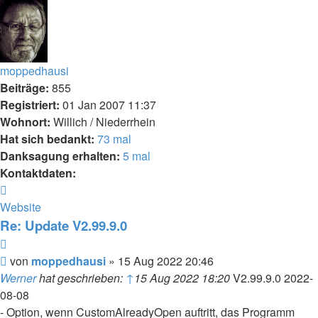
oben
moppedhausi
Beiträge:
855
Registriert:
01 Jan 2007 11:37
Wohnort:
Willich / Niederrhein
Hat sich bedankt:
73 mal
Danksagung erhalten:
5 mal
Kontaktdaten:
Kontaktdaten
von
Website
moppedhausi
Re: Update V2.99.9.0
Zitieren
Beitrag
von
moppedhausi
»
15 Aug 2022 20:46
Werner
hat geschrieben:
↑
15 Aug 2022 18:20
V2.99.9.0 2022-
08-08
- Option, wenn CustomAlreadyOpen auftritt, das Programm