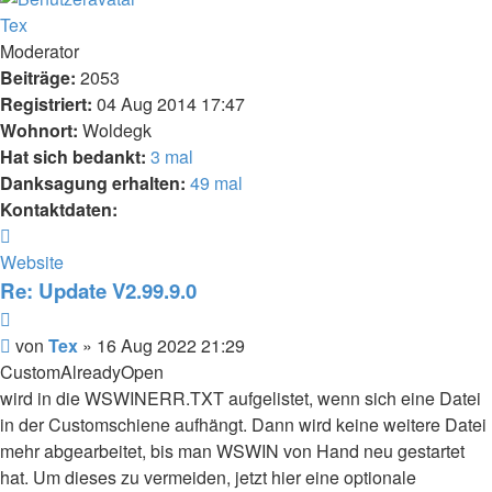
Tex
Moderator
Beiträge:
2053
Registriert:
04 Aug 2014 17:47
Wohnort:
Woldegk
Hat sich bedankt:
3 mal
Danksagung erhalten:
49 mal
Kontaktdaten:
Kontaktdaten
von
Website
Tex
Re: Update V2.99.9.0
Zitieren
Beitrag
von
Tex
»
16 Aug 2022 21:29
CustomAlreadyOpen
wird in die WSWINERR.TXT aufgelistet, wenn sich eine Datei
in der Customschiene aufhängt. Dann wird keine weitere Datei
mehr abgearbeitet, bis man WSWIN von Hand neu gestartet
hat. Um dieses zu vermeiden, jetzt hier eine optionale