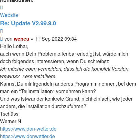
Kontaktdaten
von
Website
weneu
Re: Update V2.99.9.0
Zitieren
Beitrag
von
weneu
»
11 Sep 2022 09:34
Hallo Lothar,
auch wenn Dein Problem offenbar erledigt ist, würde mich
doch folgendes interessieren, wenn Du schreibst:
Ich möchte eben vermeiden, dass ich die komplett Version
wswin32_r.exe installiere.
Kannst Du mir irgendein anderes Programm nennen, bei dem
man ein "Teilinstallation" vornehmen kann?
Und was ist/war der konkrete Grund, nicht einfach, wie jeder
andere, die Installation durchzuführen?
Tschüss
Werner N.
https://www.don-wetter.de
https://www.donwetter.de