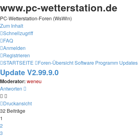
www.pc-wetterstation.de
PC-Wetterstation-Foren (WsWin)
Zum Inhalt
Schnellzugriff
FAQ
Anmelden
Registrieren
STARTSEITE
Foren-Übersicht
Software
Programm Updates
Update V2.99.9.0
Moderator:
weneu
Antworten
Druckansicht
32 Beiträge
1
2
3