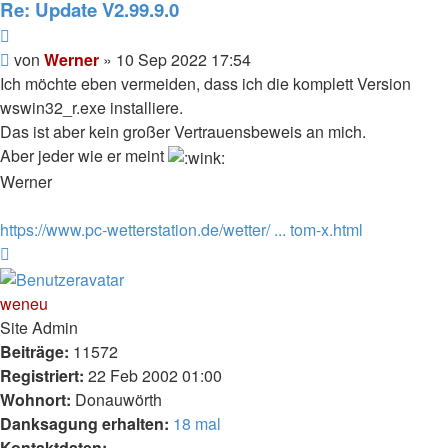
Werner
Re: Update V2.99.9.0
Zitieren
Beitrag
von
Werner
»
10 Sep 2022 17:54
Ich möchte eben vermeiden, dass ich die komplett Version
wswin32_r.exe installiere.
Das ist aber kein großer Vertrauensbeweis an mich.
Aber jeder wie er meint
Werner
https://www.pc-wetterstation.de/wetter/ ... tom-x.html
Nach
oben
weneu
Site Admin
Beiträge:
11572
Registriert:
22 Feb 2002 01:00
Wohnort:
Donauwörth
Danksagung erhalten:
18 mal
Kontaktdaten: