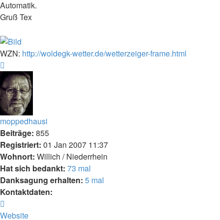
Automatik.
Gruß Tex
WZN:
http://woldegk-wetter.de/wetterzeiger-frame.html
Nach
oben
moppedhausi
Beiträge:
855
Registriert:
01 Jan 2007 11:37
Wohnort:
Willich / Niederrhein
Hat sich bedankt:
73 mal
Danksagung erhalten:
5 mal
Kontaktdaten:
Kontaktdaten
von
Website