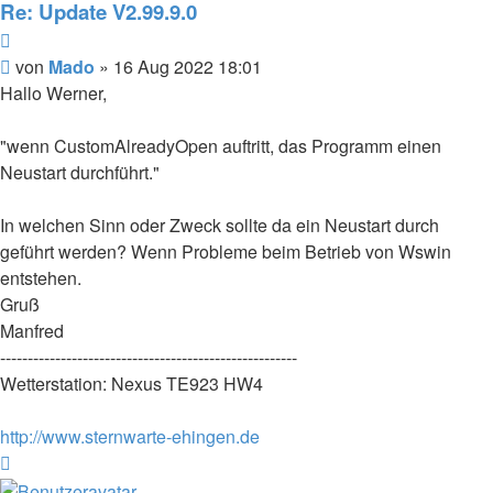
Mado
Re: Update V2.99.9.0
Zitieren
Beitrag
von
Mado
»
16 Aug 2022 18:01
Hallo Werner,
"wenn CustomAlreadyOpen auftritt, das Programm einen
Neustart durchführt."
In welchen Sinn oder Zweck sollte da ein Neustart durch
geführt werden? Wenn Probleme beim Betrieb von Wswin
entstehen.
Gruß
Manfred
------------------------------------------------------
Wetterstation: Nexus TE923 HW4
http://www.sternwarte-ehingen.de
Nach
oben