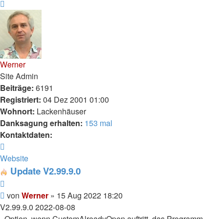
Nächste
Werner
Site Admin
Beiträge:
6191
Registriert:
04 Dez 2001 01:00
Wohnort:
Lackenhäuser
Danksagung erhalten:
153 mal
Kontaktdaten:
Kontaktdaten
von
Website
Werner
Update V2.99.9.0
Zitieren
Beitrag
von
Werner
»
15 Aug 2022 18:20
V2.99.9.0 2022-08-08
- Option, wenn CustomAlreadyOpen auftritt, das Programm