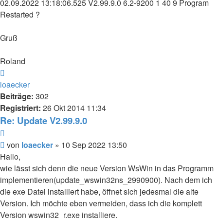
02.09.2022 13:18:06.525 V2.99.9.0 6.2-9200 1 40 9 Program
Restarted ?
Gruß
Roland
Nach
oben
loaecker
Beiträge:
302
Registriert:
26 Okt 2014 11:34
Re: Update V2.99.9.0
Zitieren
Beitrag
von
loaecker
»
10 Sep 2022 13:50
Hallo,
wie lässt sich denn die neue Version WsWin in das Programm
implementieren(update_wswin32ns_2990900). Nach dem ich
die exe Datei installiert habe, öffnet sich jedesmal die alte
Version. Ich möchte eben vermeiden, dass ich die komplett
Version wswin32_r.exe installiere.