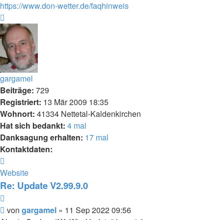
https://www.don-wetter.de/faqhinweis
Nach
oben
gargamel
Beiträge:
729
Registriert:
13 Mär 2009 18:35
Wohnort:
41334 Nettetal-Kaldenkirchen
Hat sich bedankt:
4 mal
Danksagung erhalten:
17 mal
Kontaktdaten:
Kontaktdaten
von
Website
gargamel
Re: Update V2.99.9.0
Zitieren
Beitrag
von
gargamel
»
11 Sep 2022 09:56