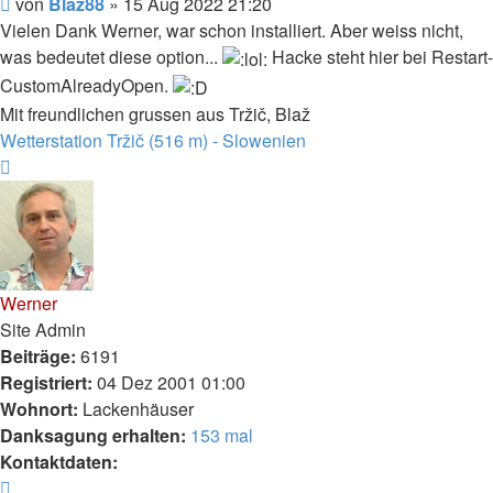
Beitrag
von
Blaz88
»
15 Aug 2022 21:20
Vielen Dank Werner, war schon installiert. Aber weiss nicht,
was bedeutet diese option...
Hacke steht hier bei Restart-
CustomAlreadyOpen.
Mit freundlichen grussen aus Tržič, Blaž
Wetterstation Tržič (516 m) - Slowenien
Nach
oben
Werner
Site Admin
Beiträge:
6191
Registriert:
04 Dez 2001 01:00
Wohnort:
Lackenhäuser
Danksagung erhalten:
153 mal
Kontaktdaten:
Kontaktdaten