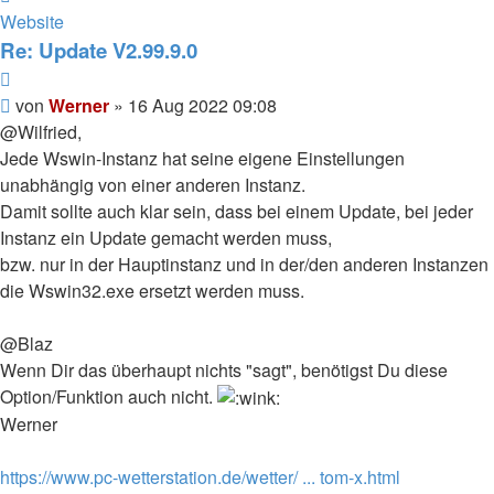
von
Website
Werner
Re: Update V2.99.9.0
Zitieren
Beitrag
von
Werner
»
16 Aug 2022 09:08
@Wilfried,
Jede Wswin-Instanz hat seine eigene Einstellungen
unabhängig von einer anderen Instanz.
Damit sollte auch klar sein, dass bei einem Update, bei jeder
Instanz ein Update gemacht werden muss,
bzw. nur in der Hauptinstanz und in der/den anderen Instanzen
die Wswin32.exe ersetzt werden muss.
@Blaz
Wenn Dir das überhaupt nichts "sagt", benötigst Du diese
Option/Funktion auch nicht.
Werner
https://www.pc-wetterstation.de/wetter/ ... tom-x.html