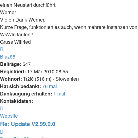
einen Neustart durchführt.
Werner
Vielen Dank Werner.
Kurze Frage, funktioniert es auch, wenn mehrere Instanzen von
WsWin laufen?
Gruss Wilfried
Nach
oben
Blaz88
Beiträge:
547
Registriert:
17 Mär 2010 08:55
Wohnort:
Tržič (516 m) - Slowenien
Hat sich bedankt:
76 mal
Danksagung erhalten:
1 mal
Kontaktdaten:
Kontaktdaten
von
Website
Blaz88
Re: Update V2.99.9.0
Zitieren