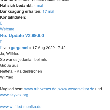
Hat sich bedankt:
4 mal
Danksagung erhalten:
17 mal
Kontaktdaten:
Kontaktdaten
von
Website
gargamel
Re: Update V2.99.9.0
Zitieren
Beitrag
von
gargamel
»
17 Aug 2022 17:42
Ja, Wilfried.
So war es jedenfall bei mir.
Grüße aus
Nettetal - Kaldenkirchen
Wilfried
Mitglied beim
www.ruhrwetter.de
,
www.wettersektor.de
und
www.skyvex.org
www.wilfried-monika.de