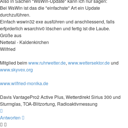
Also in Sachen "WsWin-Update" kann ich nur sagen:
Bei WsWin ist das die "einfachste" Art ein Update
durchzuführen.
Einfach wswin32 exe ausführen und anschliessend, falls
erfprderlich wsarchiv0 löschen und fertig ist die Laube.
Grüße aus
Nettetal - Kaldenkirchen
Wilfried
Mitglied beim
www.ruhrwetter.de
,
www.wettersektor.de
und
www.skyvex.org
www.wilfried-monika.de
Davis VantagePro2 Active Plus, Wetterdirekt Sirius 300 und
Sturmglas, TOA-Blitzortung, Radioaktivmessung
Nach
oben
Antworten