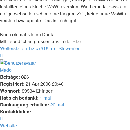
installiert eine aktuelle WsWin version. War bemerkt, dass am
einige webseiten schon eine längere Zeit, keine neue WsWin
version bzw. update. Das ist nicht gut.
Noch einmal, vielen Dank.
Mit freundlichen grussen aus Tržič, Blaž
Wetterstation Tržič (516 m) - Slowenien
Nach
oben
Mado
Beiträge:
826
Registriert:
21 Apr 2006 20:40
Wohnort:
89584 Ehingen
Hat sich bedankt:
1 mal
Danksagung erhalten:
20 mal
Kontaktdaten:
Kontaktdaten
von
Website