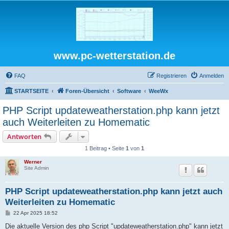
www.pc-wetterstation.de
FAQ
Registrieren
Anmelden
STARTSEITE
Foren-Übersicht
Software
WeeWx
PHP Script updateweatherstation.php kann jetzt
auch Weiterleiten zu Homematic
Antworten
1 Beitrag • Seite
1
von
1
Werner
Site Admin
PHP Script updateweatherstation.php kann jetzt auch
Weiterleiten zu Homematic
B
22 Apr 2025 18:52
e
i
Die aktuelle Version des php Script "updateweatherstation.php" kann jetzt