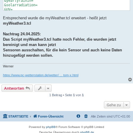
&yearlyrainin=

&solarradiation=

&UV=

&indoortempf=

Entsprechend wurde die myWeather.tcl erweitert - heißt jetzt
&indoorhumidity=

&baromin=

myWeather3.tcl
&temp2f=

&temp3f=

Nachtrag 24.04.2025:
&temp4f=

Das Script myWeather3.tcl hatte noch Fehler, die wurden jetzt
&temp5f=

bereinigt und man kann jetzt
&temp6f=

&temp7f=

Sensoren ausschalten, für die kein Sensor und auch keine Daten
&temp8f=

hinzugefügt werden sollen.
&temp9f=

&humidity2=

Werner
&humidity3=

&humidity4=

https://www.pc-wetterstation.de/wetter/ ... tom-x.html
&humidity5=

&humidity6=

&humidity7=

Antworten
&humidity8=

&humidity9=

1 Beitrag • Seite
1
von
1
&soiltempf=

&soiltemp2f=

Gehe zu
&soiltemp3f=

&soiltemp4f=

&soiltemp5f=

STARTSEITE
Foren-Übersicht
Alle Zeiten sind
UTC+01:00
&soiltemp6f=

&soiltemp7f=

Powered by
phpBB
® Forum Software © phpBB Limited
&soiltemp8f=

Deutsche Übersetzung durch
phpBB.de