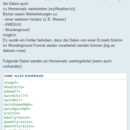
t
die Daten auch
r
a
zu Homematic weiterleiten (myWeather.tcl).
g
Bisher waren Weiterleitungen zu
- einer weiteren Instanz (z.B. Weewx)
- AWEKAS
- Wunderground
möglich.
Es wurde ein Fehler behoben, dass die Daten von einer Ecowitt-Station
im Wunderground Format wieder verarbeitet werden können (lag an
dateutc=now)
Folgende Daten werden an Homematic weitergeleitet (wenn auch
vorhanden)
CODE:
ALLES AUSWÄHLEN
&tempf=

&humidity=

&dewptf=

&windchillf=

&winddir=

&windspeedmph=

&windgustmph=

&rainin=

&dailyrainin=

&weeklyrainin=

&monthlyrainin=
